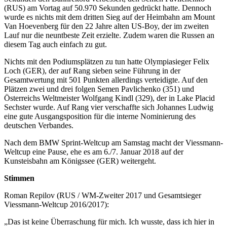
(RUS) am Vortag auf 50.970 Sekunden gedrückt hatte. Dennoch
wurde es nichts mit dem dritten Sieg auf der Heimbahn am Mount
Van Hoevenberg für den 22 Jahre alten US-Boy, der im zweiten
Lauf nur die neuntbeste Zeit erzielte. Zudem waren die Russen an
diesem Tag auch einfach zu gut.
Nichts mit den Podiumsplätzen zu tun hatte Olympiasieger Felix
Loch (GER), der auf Rang sieben seine Führung in der
Gesamtwertung mit 501 Punkten allerdings verteidigte. Auf den
Plätzen zwei und drei folgen Semen Pavlichenko (351) und
Österreichs Weltmeister Wolfgang Kindl (329), der in Lake Placid
Sechster wurde. Auf Rang vier verschaffte sich Johannes Ludwig
eine gute Ausgangsposition für die interne Nominierung des
deutschen Verbandes.
Nach dem BMW Sprint-Weltcup am Samstag macht der Viessmann-
Weltcup eine Pause, ehe es am 6./7. Januar 2018 auf der
Kunsteisbahn am Königssee (GER) weitergeht.
Stimmen
Roman Repilov (RUS / WM-Zweiter 2017 und Gesamtsieger
Viessmann-Weltcup 2016/2017):
„Das ist keine Überraschung für mich. Ich wusste, dass ich hier in