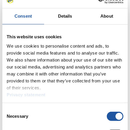
FIL LIVE TV
Consent
Details
About
Live Streaming
Kunstbahn
Rodeln
Live Streaming Alpin
Rodeln
Highlights YOG Gangwon 2024
This website uses cookies
Ergebnis-Live-Ticker Kunstbahn
Tippspiel
We use cookies to personalise content and ads, to
Naturbahn
provide social media features and to analyse our traffic.
We also share information about your use of our site with
Zielgruppen Anzeigen
our social media, advertising and analytics partners who
may combine it with other information that you’ve
Für Presse- und Medienvertreter
provided to them or that they’ve collected from your use
of their services.
Hier finden Sie Informationen für Presse- und Medienvertreter. Sie
Privacy statement
haben Zugriff auf Athletenbiographien und Informationen zu
Wettkämpfen. Außerdem können Sie Ihre Medienakkreditierung
beantragen, die Grundregeln des Rennrodelsports einsehen und
Consent
allgemeine Neuigkeiten einholen.
Necessary
Selection
>> Weiter