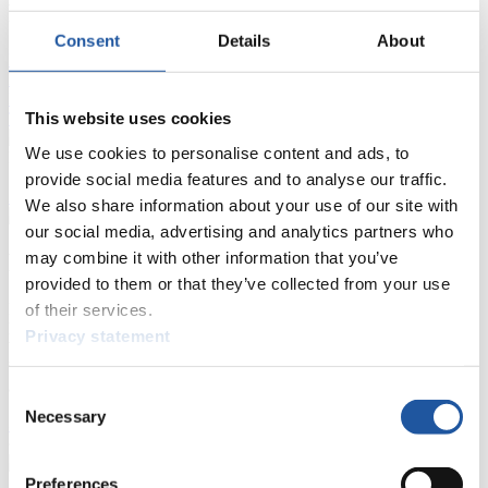
FIL LIVE TV
Consent
Details
About
Live Streaming
Kunstbahn
Rodeln
Live Streaming Alpin
Rodeln
Highlights YOG Gangwon 2024
Ergebnis-Live-Ticker Kunstbahn
This website uses cookies
Tippspiel
We use cookies to personalise content and ads, to
Naturbahn
provide social media features and to analyse our traffic.
Zielgruppen Anzeigen
We also share information about your use of our site with
our social media, advertising and analytics partners who
may combine it with other information that you’ve
Für Presse- und Medienvertreter
provided to them or that they’ve collected from your use
Hier finden Sie Informationen für Presse- und Medienvertreter. Sie
of their services.
haben Zugriff auf Athletenbiographien und Informationen zu
Privacy statement
Wettkämpfen. Außerdem können Sie Ihre Medienakkreditierung
beantragen, die Grundregeln des Rennrodelsports einsehen und
allgemeine Neuigkeiten einholen.
Consent
Necessary
Selection
>> Weiter
Preferences