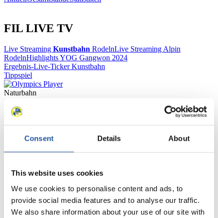
FIL LIVE TV
Live Streaming
Kunstbahn
Rodeln
Live Streaming Alpin
Rodeln
Highlights YOG Gangwon 2024
Ergebnis-Live-Ticker Kunstbahn
Tippspiel
Naturbahn
Zielgruppen Anzeigen
Für Presse- und Medienvertreter
Consent
Details
About
Hier finden Sie Informationen für Presse- und Medienvertreter. Sie
haben Zugriff auf Athletenbiographien und Informationen zu
This website uses cookies
Wettkämpfen. Außerdem können Sie Ihre Medienakkreditierung
beantragen, die Grundregeln des Rennrodelsports einsehen und
We use cookies to personalise content and ads, to
allgemeine Neuigkeiten einholen.
provide social media features and to analyse our traffic.
We also share information about your use of our site with
>> Weiter