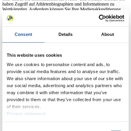
haben Zugriff auf Athletenbiographien und Informationen zu
Wettkämpfen. Außerdem können Sie Ihre Medienakkreditierung
beantragen, die Grundregeln des Rennrodelsports einsehen und
allgemeine Neuigkeiten einholen.
>> Weiter
Consent
Details
About
Für Nationale Verbände
This website uses cookies
We use cookies to personalise content and ads, to
Hier können Sie sich über allgemeine Neuigkeiten informieren, das
aktuelle Regelwerk sowie Richtlinien zu Wettkämpfen, Anti-Doping
provide social media features and to analyse our traffic.
und Fairplay nachlesen, auf Athletenbiographien zugreifen,
We also share information about your use of our site with
Ausschreibungen für Wettkämpfe herunterladen, sowie auf die
our social media, advertising and analytics partners who
Mitgliedersektion zugreifen.
may combine it with other information that you’ve
>> Weiter
provided to them or that they’ve collected from your use
of their services.
Privacy statement
Für Ausrichter
Consent