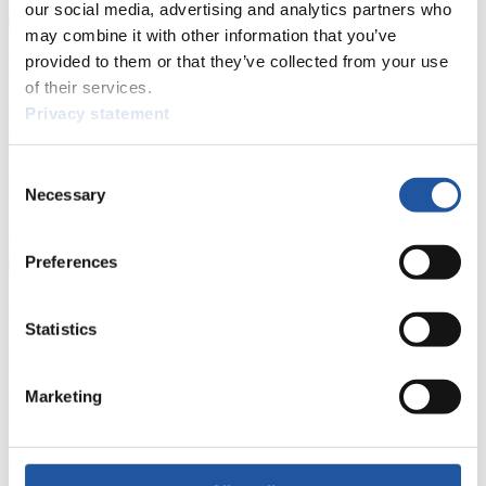
our social media, advertising and analytics partners who
may combine it with other information that you’ve
provided to them or that they’ve collected from your use
Für Nationale Verbände
of their services.
Hier können Sie sich über allgemeine Neuigkeiten informieren, das
Privacy statement
aktuelle Regelwerk sowie Richtlinien zu Wettkämpfen, Anti-Doping
und Fairplay nachlesen, auf Athletenbiographien zugreifen,
Ausschreibungen für Wettkämpfe herunterladen, sowie auf die
Consent
Mitgliedersektion zugreifen.
Necessary
Selection
>> Weiter
Preferences
Für Ausrichter
Statistics
Hier können Sie das aktuelle Regelwerk sowie Richtlinien zu
Wettkämpfen, Anti-Doping und Fairplay einsehen, sich über
Marketing
Kontaktpersonen für Wettkämpfe und Sponsoren informieren,
sowie Informationen über Wettkämpfe abrufen.
>> Weiter