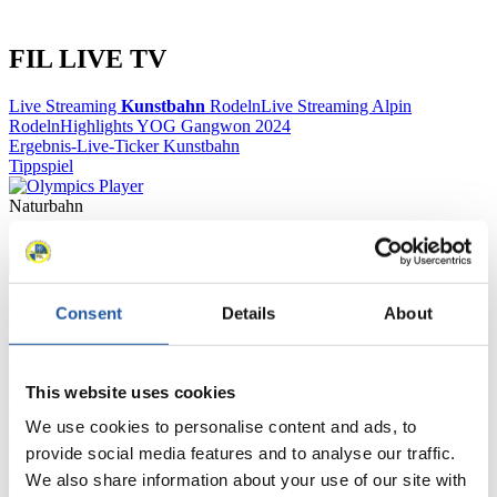
FIL LIVE TV
Live Streaming
Kunstbahn
Rodeln
Live Streaming Alpin
Rodeln
Highlights YOG Gangwon 2024
Ergebnis-Live-Ticker Kunstbahn
Tippspiel
Naturbahn
Zielgruppen Anzeigen
Für Presse- und Medienvertreter
Consent
Details
About
Hier finden Sie Informationen für Presse- und Medienvertreter. Sie
haben Zugriff auf Athletenbiographien und Informationen zu
This website uses cookies
Wettkämpfen. Außerdem können Sie Ihre Medienakkreditierung
beantragen, die Grundregeln des Rennrodelsports einsehen und
We use cookies to personalise content and ads, to
allgemeine Neuigkeiten einholen.
provide social media features and to analyse our traffic.
>> Weiter
We also share information about your use of our site with