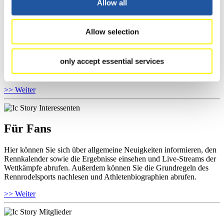
Allow all
Für Athleten
Allow selection
Hier können Sie das aktuelle Regelwerk sowie Richtlinien zu
Wettkämpfen, Anti-Doping und Fairplay einsehen, Ergebnislisten
only accept essential services
und Informationen zu Wettkämpfen abrufen. Außerdem können Sie
Ihre Athletenbiographie ansehen.
>> Weiter
Für Fans
Hier können Sie sich über allgemeine Neuigkeiten informieren, den
Rennkalender sowie die Ergebnisse einsehen und Live-Streams der
Wettkämpfe abrufen. Außerdem können Sie die Grundregeln des
Rennrodelsports nachlesen und Athletenbiographien abrufen.
>> Weiter