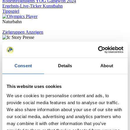
Rodeln
Highlights YOG Gangwon 2024
Ergebnis-Live-Ticker Kunstbahn
Tippspiel
Naturbahn
Zielgruppen Anzeigen
Für Presse- und Medienvertreter
Hier finden Sie Informationen für Presse- und Medienvertreter. Sie
Consent
Details
About
haben Zugriff auf Athletenbiographien und Informationen zu
Wettkämpfen. Außerdem können Sie Ihre Medienakkreditierung
beantragen, die Grundregeln des Rennrodelsports einsehen und
allgemeine Neuigkeiten einholen.
This website uses cookies
>> Weiter
We use cookies to personalise content and ads, to
provide social media features and to analyse our traffic.
We also share information about your use of our site with
Für Nationale Verbände
our social media, advertising and analytics partners who
may combine it with other information that you’ve
Hier können Sie sich über allgemeine Neuigkeiten informieren, das