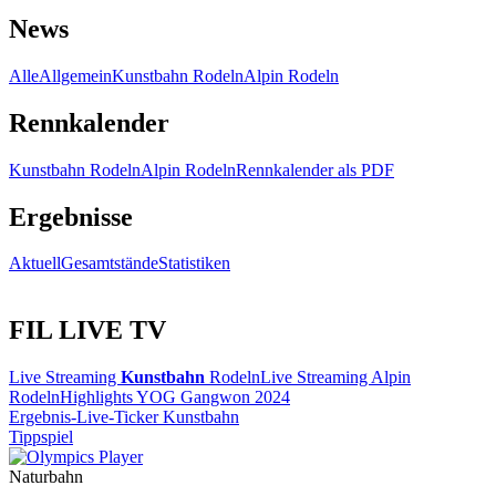
News
Alle
Allgemein
Kunstbahn Rodeln
Alpin Rodeln
Rennkalender
Kunstbahn Rodeln
Alpin Rodeln
Rennkalender als PDF
Ergebnisse
Aktuell
Gesamtstände
Statistiken
FIL LIVE TV
Live Streaming
Kunstbahn
Rodeln
Live Streaming Alpin
Rodeln
Highlights YOG Gangwon 2024
Ergebnis-Live-Ticker Kunstbahn
Tippspiel
Naturbahn