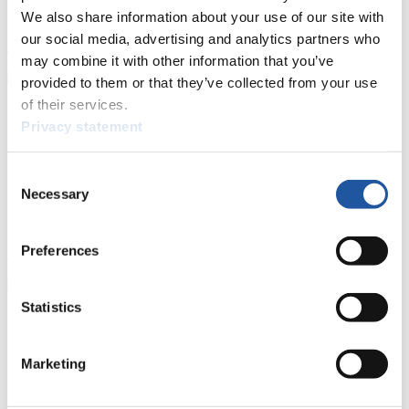
allgemeine Neuigkeiten einholen.
We also share information about your use of our site with
our social media, advertising and analytics partners who
>> Weiter
may combine it with other information that you’ve
provided to them or that they’ve collected from your use
of their services.
Für Nationale Verbände
Privacy statement
Hier können Sie sich über allgemeine Neuigkeiten informieren, das
aktuelle Regelwerk sowie Richtlinien zu Wettkämpfen, Anti-Doping
Consent
und Fairplay nachlesen, auf Athletenbiographien zugreifen,
Necessary
Selection
Ausschreibungen für Wettkämpfe herunterladen, sowie auf die
Mitgliedersektion zugreifen.
Preferences
>> Weiter
Statistics
Für Ausrichter
Hier können Sie das aktuelle Regelwerk sowie Richtlinien zu
Marketing
Wettkämpfen, Anti-Doping und Fairplay einsehen, sich über
Kontaktpersonen für Wettkämpfe und Sponsoren informieren,