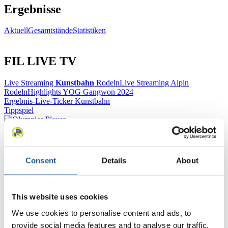
Ergebnisse
Aktuell
Gesamtstände
Statistiken
FIL LIVE TV
Live Streaming
Kunstbahn
Rodeln
Live Streaming Alpin
Rodeln
Highlights YOG Gangwon 2024
Ergebnis-Live-Ticker Kunstbahn
Tippspiel
Naturbahn
Zielgruppen Anzeigen
Consent
Details
About
Für Presse- und Medienvertreter
This website uses cookies
Hier finden Sie Informationen für Presse- und Medienvertreter. Sie
haben Zugriff auf Athletenbiographien und Informationen zu
We use cookies to personalise content and ads, to
Wettkämpfen. Außerdem können Sie Ihre Medienakkreditierung
provide social media features and to analyse our traffic.
beantragen, die Grundregeln des Rennrodelsports einsehen und