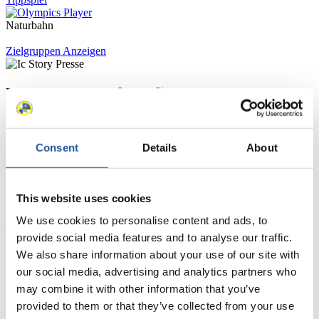
Naturbahn
Zielgruppen Anzeigen
Für Presse- und Medienvertreter
Hier finden Sie Informationen für Presse- und Medienvertreter. Sie
haben Zugriff auf Athletenbiographien und Informationen zu
Consent
Details
About
Wettkämpfen. Außerdem können Sie Ihre Medienakkreditierung
beantragen, die Grundregeln des Rennrodelsports einsehen und
allgemeine Neuigkeiten einholen.
This website uses cookies
>> Weiter
We use cookies to personalise content and ads, to
provide social media features and to analyse our traffic.
Für Nationale Verbände
We also share information about your use of our site with
our social media, advertising and analytics partners who
Hier können Sie sich über allgemeine Neuigkeiten informieren, das
may combine it with other information that you’ve
aktuelle Regelwerk sowie Richtlinien zu Wettkämpfen, Anti-Doping
provided to them or that they’ve collected from your use
und Fairplay nachlesen, auf Athletenbiographien zugreifen,