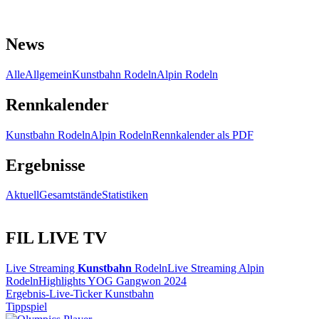
News
Alle
Allgemein
Kunstbahn Rodeln
Alpin Rodeln
Rennkalender
Kunstbahn Rodeln
Alpin Rodeln
Rennkalender als PDF
Ergebnisse
Aktuell
Gesamtstände
Statistiken
FIL LIVE TV
Live Streaming
Kunstbahn
Rodeln
Live Streaming Alpin
Rodeln
Highlights YOG Gangwon 2024
Ergebnis-Live-Ticker Kunstbahn
Tippspiel