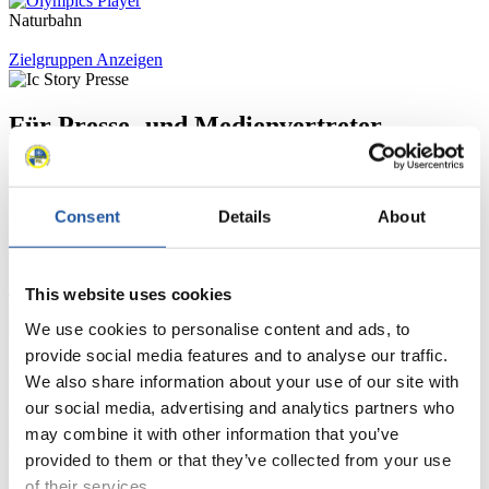
Naturbahn
Zielgruppen Anzeigen
Für Presse- und Medienvertreter
Hier finden Sie Informationen für Presse- und Medienvertreter. Sie
haben Zugriff auf Athletenbiographien und Informationen zu
Wettkämpfen. Außerdem können Sie Ihre Medienakkreditierung
Consent
Details
About
beantragen, die Grundregeln des Rennrodelsports einsehen und
allgemeine Neuigkeiten einholen.
>> Weiter
This website uses cookies
We use cookies to personalise content and ads, to
provide social media features and to analyse our traffic.
Für Nationale Verbände
We also share information about your use of our site with
our social media, advertising and analytics partners who
Hier können Sie sich über allgemeine Neuigkeiten informieren, das
may combine it with other information that you’ve
aktuelle Regelwerk sowie Richtlinien zu Wettkämpfen, Anti-Doping
und Fairplay nachlesen, auf Athletenbiographien zugreifen,
provided to them or that they’ve collected from your use
Ausschreibungen für Wettkämpfe herunterladen, sowie auf die
of their services.