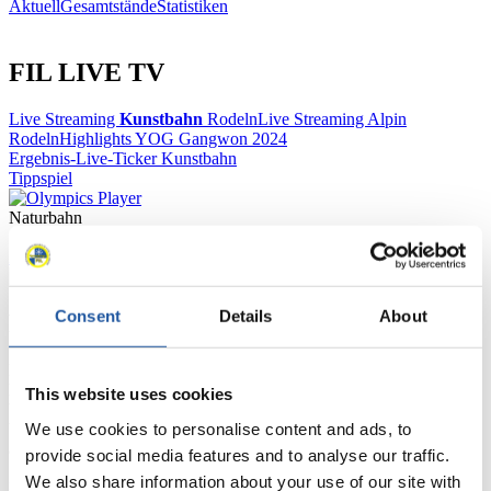
Aktuell
Gesamtstände
Statistiken
FIL LIVE TV
Live Streaming
Kunstbahn
Rodeln
Live Streaming Alpin
Rodeln
Highlights YOG Gangwon 2024
Ergebnis-Live-Ticker Kunstbahn
Tippspiel
Naturbahn
Zielgruppen Anzeigen
Consent
Details
About
Für Presse- und Medienvertreter
Hier finden Sie Informationen für Presse- und Medienvertreter. Sie
haben Zugriff auf Athletenbiographien und Informationen zu
This website uses cookies
Wettkämpfen. Außerdem können Sie Ihre Medienakkreditierung
We use cookies to personalise content and ads, to
beantragen, die Grundregeln des Rennrodelsports einsehen und
allgemeine Neuigkeiten einholen.
provide social media features and to analyse our traffic.
We also share information about your use of our site with
>> Weiter