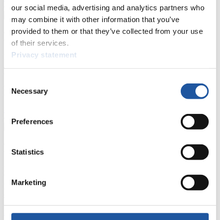
our social media, advertising and analytics partners who
may combine it with other information that you’ve
provided to them or that they’ve collected from your use
Für Nationale Verbände
of their services.
Privacy statement
Hier können Sie sich über allgemeine Neuigkeiten informieren, das
aktuelle Regelwerk sowie Richtlinien zu Wettkämpfen, Anti-Doping
und Fairplay nachlesen, auf Athletenbiographien zugreifen,
Consent
Ausschreibungen für Wettkämpfe herunterladen, sowie auf die
Necessary
Mitgliedersektion zugreifen.
Selection
>> Weiter
Preferences
Für Ausrichter
Statistics
Hier können Sie das aktuelle Regelwerk sowie Richtlinien zu
Wettkämpfen, Anti-Doping und Fairplay einsehen, sich über
Marketing
Kontaktpersonen für Wettkämpfe und Sponsoren informieren,
sowie Informationen über Wettkämpfe abrufen.
>> Weiter