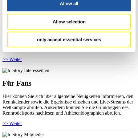
Allow all
Für Athleten
Allow selection
Hier können Sie das aktuelle Regelwerk sowie Richtlinien zu
Wettkämpfen, Anti-Doping und Fairplay einsehen, Ergebnislisten
only accept essential services
und Informationen zu Wettkämpfen abrufen. Außerdem können Sie
Ihre Athletenbiographie ansehen.
>> Weiter
Für Fans
Hier können Sie sich über allgemeine Neuigkeiten informieren, den
Rennkalender sowie die Ergebnisse einsehen und Live-Streams der
Wettkämpfe abrufen. Außerdem können Sie die Grundregeln des
Rennrodelsports nachlesen und Athletenbiographien abrufen.
>> Weiter