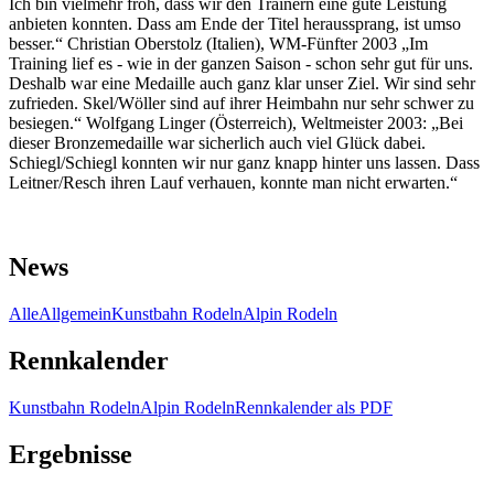
Ich bin vielmehr froh, dass wir den Trainern eine gute Leistung
anbieten konnten. Dass am Ende der Titel heraussprang, ist umso
besser.“ Christian Oberstolz (Italien), WM-Fünfter 2003 „Im
Training lief es - wie in der ganzen Saison - schon sehr gut für uns.
Deshalb war eine Medaille auch ganz klar unser Ziel. Wir sind sehr
zufrieden. Skel/Wöller sind auf ihrer Heimbahn nur sehr schwer zu
besiegen.“ Wolfgang Linger (Österreich), Weltmeister 2003: „Bei
dieser Bronzemedaille war sicherlich auch viel Glück dabei.
Schiegl/Schiegl konnten wir nur ganz knapp hinter uns lassen. Dass
Leitner/Resch ihren Lauf verhauen, konnte man nicht erwarten.“
News
Alle
Allgemein
Kunstbahn Rodeln
Alpin Rodeln
Rennkalender
Kunstbahn Rodeln
Alpin Rodeln
Rennkalender als PDF
Ergebnisse