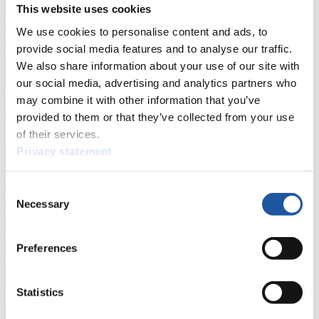
This website uses cookies
We use cookies to personalise content and ads, to
Für Presse- und Medienvertreter
provide social media features and to analyse our traffic.
Hier finden Sie Informationen für Presse- und Medienvertreter. Sie
We also share information about your use of our site with
haben Zugriff auf Athletenbiographien und Informationen zu
our social media, advertising and analytics partners who
Wettkämpfen. Außerdem können Sie Ihre Medienakkreditierung
may combine it with other information that you’ve
beantragen, die Grundregeln des Rennrodelsports einsehen und
allgemeine Neuigkeiten einholen.
provided to them or that they’ve collected from your use
of their services.
>> Weiter
Privacy statement
Consent
Für Nationale Verbände
Necessary
Selection
Hier können Sie sich über allgemeine Neuigkeiten informieren, das
aktuelle Regelwerk sowie Richtlinien zu Wettkämpfen, Anti-Doping
Preferences
und Fairplay nachlesen, auf Athletenbiographien zugreifen,
Ausschreibungen für Wettkämpfe herunterladen, sowie auf die
Mitgliedersektion zugreifen.
Statistics
>> Weiter