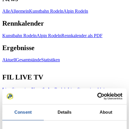
Alle
Allgemein
Kunstbahn Rodeln
Alpin Rodeln
Rennkalender
Kunstbahn Rodeln
Alpin Rodeln
Rennkalender als PDF
Ergebnisse
Aktuell
Gesamtstände
Statistiken
FIL LIVE TV
Live Streaming
Kunstbahn
Rodeln
Live Streaming Alpin
Rodeln
Highlights YOG Gangwon 2024
Ergebnis-Live-Ticker Kunstbahn
Tippspiel
Consent
Details
About
Naturbahn
Zielgruppen Anzeigen