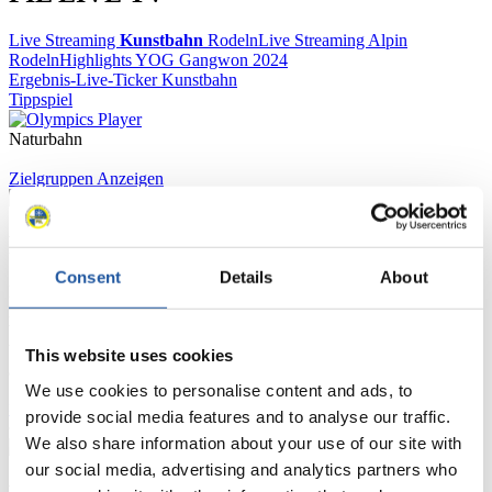
Live Streaming
Kunstbahn
Rodeln
Live Streaming Alpin
Rodeln
Highlights YOG Gangwon 2024
Ergebnis-Live-Ticker Kunstbahn
Tippspiel
Naturbahn
Zielgruppen Anzeigen
Für Presse- und Medienvertreter
Consent
Details
About
Hier finden Sie Informationen für Presse- und Medienvertreter. Sie
haben Zugriff auf Athletenbiographien und Informationen zu
Wettkämpfen. Außerdem können Sie Ihre Medienakkreditierung
beantragen, die Grundregeln des Rennrodelsports einsehen und
This website uses cookies
allgemeine Neuigkeiten einholen.
We use cookies to personalise content and ads, to
>> Weiter
provide social media features and to analyse our traffic.
We also share information about your use of our site with
our social media, advertising and analytics partners who