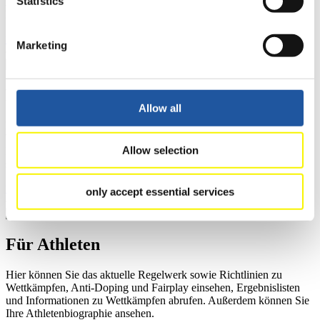
Statistics
Ausschreibungen für Wettkämpfe herunterladen, sowie auf die
Mitgliedersektion zugreifen.
>> Weiter
Marketing
Für Ausrichter
Allow all
Hier können Sie das aktuelle Regelwerk sowie Richtlinien zu
Wettkämpfen, Anti-Doping und Fairplay einsehen, sich über
Allow selection
Kontaktpersonen für Wettkämpfe und Sponsoren informieren,
sowie Informationen über Wettkämpfe abrufen.
>> Weiter
only accept essential services
Für Athleten
Hier können Sie das aktuelle Regelwerk sowie Richtlinien zu
Wettkämpfen, Anti-Doping und Fairplay einsehen, Ergebnislisten
und Informationen zu Wettkämpfen abrufen. Außerdem können Sie
Ihre Athletenbiographie ansehen.