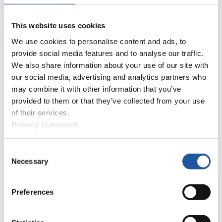
Naturbahn
This website uses cookies
Zielgruppen Anzeigen
We use cookies to personalise content and ads, to
provide social media features and to analyse our traffic.
Für Presse- und Medienvertreter
We also share information about your use of our site with
our social media, advertising and analytics partners who
Hier finden Sie Informationen für Presse- und Medienvertreter. Sie
may combine it with other information that you’ve
haben Zugriff auf Athletenbiographien und Informationen zu
provided to them or that they’ve collected from your use
Wettkämpfen. Außerdem können Sie Ihre Medienakkreditierung
beantragen, die Grundregeln des Rennrodelsports einsehen und
of their services.
allgemeine Neuigkeiten einholen.
Privacy statement
>> Weiter
Consent
Necessary
Selection
Für Nationale Verbände
Preferences
Hier können Sie sich über allgemeine Neuigkeiten informieren, das
aktuelle Regelwerk sowie Richtlinien zu Wettkämpfen, Anti-Doping
und Fairplay nachlesen, auf Athletenbiographien zugreifen,