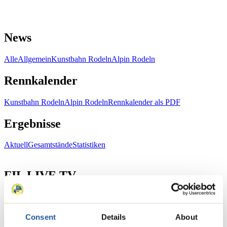
News
Alle
Allgemein
Kunstbahn Rodeln
Alpin Rodeln
Rennkalender
Kunstbahn Rodeln
Alpin Rodeln
Rennkalender als PDF
Ergebnisse
Aktuell
Gesamtstände
Statistiken
FIL LIVE TV
Live Streaming
Kunstbahn
Rodeln
Live Streaming Alpin
Rodeln
Highlights YOG Gangwon 2024
Ergebnis-Live-Ticker Kunstbahn
Consent
Details
About
Tippspiel