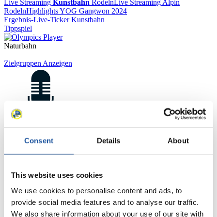
Live Streaming
Kunstbahn
Rodeln
Live Streaming Alpin
Rodeln
Highlights YOG Gangwon 2024
Ergebnis-Live-Ticker Kunstbahn
Tippspiel
Naturbahn
Zielgruppen Anzeigen
Consent
Details
About
Für Presse- und Medienvertreter
Hier finden Sie Informationen für Presse- und Medienvertreter. Sie
haben Zugriff auf Athletenbiographien und Informationen zu
This website uses cookies
Wettkämpfen. Außerdem können Sie Ihre Medienakkreditierung
We use cookies to personalise content and ads, to
beantragen, die Grundregeln des Rennrodelsports einsehen und
allgemeine Neuigkeiten einholen.
provide social media features and to analyse our traffic.
We also share information about your use of our site with
>> Weiter