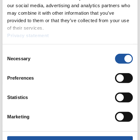
our social media, advertising and analytics partners who
may combine it with other information that you’ve
provided to them or that they’ve collected from your use
Für Nationale Verbände
of their services.
Privacy statement
Hier können Sie sich über allgemeine Neuigkeiten informieren, das
aktuelle Regelwerk sowie Richtlinien zu Wettkämpfen, Anti-Doping
und Fairplay nachlesen, auf Athletenbiographien zugreifen,
Consent
Ausschreibungen für Wettkämpfe herunterladen, sowie auf die
Necessary
Selection
Mitgliedersektion zugreifen.
>> Weiter
Preferences
Für Ausrichter
Statistics
Hier können Sie das aktuelle Regelwerk sowie Richtlinien zu
Wettkämpfen, Anti-Doping und Fairplay einsehen, sich über
Marketing
Kontaktpersonen für Wettkämpfe und Sponsoren informieren,
sowie Informationen über Wettkämpfe abrufen.
>> Weiter