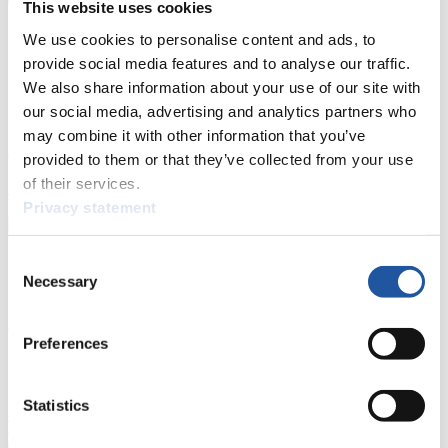
This website uses cookies
Für Presse- und Medienvertreter
We use cookies to personalise content and ads, to
provide social media features and to analyse our traffic.
Hier finden Sie Informationen für Presse- und Medienvertreter. Sie
We also share information about your use of our site with
haben Zugriff auf Athletenbiographien und Informationen zu
our social media, advertising and analytics partners who
Wettkämpfen. Außerdem können Sie Ihre Medienakkreditierung
may combine it with other information that you’ve
beantragen, die Grundregeln des Rennrodelsports einsehen und
allgemeine Neuigkeiten einholen.
provided to them or that they’ve collected from your use
of their services.
>> Weiter
Privacy statement
Consent
Für Nationale Verbände
Necessary
Selection
Hier können Sie sich über allgemeine Neuigkeiten informieren, das
aktuelle Regelwerk sowie Richtlinien zu Wettkämpfen, Anti-Doping
Preferences
und Fairplay nachlesen, auf Athletenbiographien zugreifen,
Ausschreibungen für Wettkämpfe herunterladen, sowie auf die
Mitgliedersektion zugreifen.
Statistics
>> Weiter