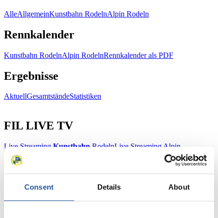
Alle
Allgemein
Kunstbahn Rodeln
Alpin Rodeln
Rennkalender
Kunstbahn Rodeln
Alpin Rodeln
Rennkalender als PDF
Ergebnisse
Aktuell
Gesamtstände
Statistiken
FIL LIVE TV
Live Streaming
Kunstbahn
Rodeln
Live Streaming Alpin
Rodeln
Highlights YOG Gangwon 2024
Ergebnis-Live-Ticker Kunstbahn
Tippspiel
Consent
Details
About
Naturbahn
Zielgruppen Anzeigen