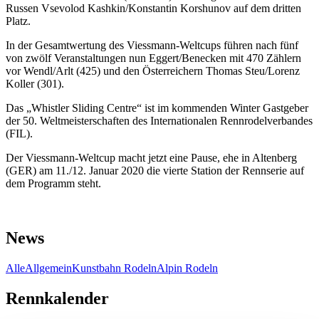
Russen Vsevolod Kashkin/Konstantin Korshunov auf dem dritten
Platz.
In der Gesamtwertung des Viessmann-Weltcups führen nach fünf
von zwölf Veranstaltungen nun Eggert/Benecken mit 470 Zählern
vor Wendl/Arlt (425) und den Österreichern Thomas Steu/Lorenz
Koller (301).
Das „Whistler Sliding Centre“ ist im kommenden Winter Gastgeber
der 50. Weltmeisterschaften des Internationalen Rennrodelverbandes
(FIL).
Der Viessmann-Weltcup macht jetzt eine Pause, ehe in Altenberg
(GER) am 11./12. Januar 2020 die vierte Station der Rennserie auf
dem Programm steht.
News
Alle
Allgemein
Kunstbahn Rodeln
Alpin Rodeln
Rennkalender