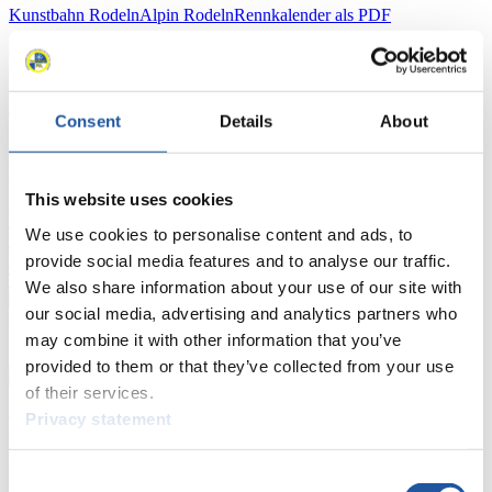
Kunstbahn Rodeln
Alpin Rodeln
Rennkalender als PDF
Ergebnisse
Aktuell
Gesamtstände
Statistiken
Consent
Details
About
FIL LIVE TV
This website uses cookies
Live Streaming
Kunstbahn
Rodeln
Live Streaming Alpin
We use cookies to personalise content and ads, to
Rodeln
Highlights YOG Gangwon 2024
Ergebnis-Live-Ticker Kunstbahn
provide social media features and to analyse our traffic.
Tippspiel
We also share information about your use of our site with
our social media, advertising and analytics partners who
Naturbahn
may combine it with other information that you’ve
Zielgruppen Anzeigen
provided to them or that they’ve collected from your use
of their services.
Privacy statement
Für Presse- und Medienvertreter
Hier finden Sie Informationen für Presse- und Medienvertreter. Sie
Consent
haben Zugriff auf Athletenbiographien und Informationen zu