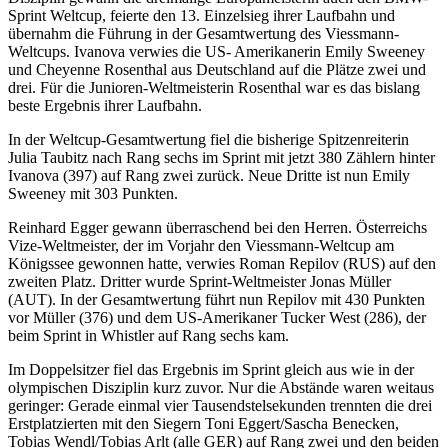
Sprint Weltcup, feierte den 13. Einzelsieg ihrer Laufbahn und
übernahm die Führung in der Gesamtwertung des Viessmann-
Weltcups. Ivanova verwies die US- Amerikanerin Emily Sweeney
und Cheyenne Rosenthal aus Deutschland auf die Plätze zwei und
drei. Für die Junioren-Weltmeisterin Rosenthal war es das bislang
beste Ergebnis ihrer Laufbahn.
In der Weltcup-Gesamtwertung fiel die bisherige Spitzenreiterin
Julia Taubitz nach Rang sechs im Sprint mit jetzt 380 Zählern hinter
Ivanova (397) auf Rang zwei zurück. Neue Dritte ist nun Emily
Sweeney mit 303 Punkten.
Reinhard Egger gewann überraschend bei den Herren. Österreichs
Vize-Weltmeister, der im Vorjahr den Viessmann-Weltcup am
Königssee gewonnen hatte, verwies Roman Repilov (RUS) auf den
zweiten Platz. Dritter wurde Sprint-Weltmeister Jonas Müller
(AUT). In der Gesamtwertung führt nun Repilov mit 430 Punkten
vor Müller (376) und dem US-Amerikaner Tucker West (286), der
beim Sprint in Whistler auf Rang sechs kam.
Im Doppelsitzer fiel das Ergebnis im Sprint gleich aus wie in der
olympischen Disziplin kurz zuvor. Nur die Abstände waren weitaus
geringer: Gerade einmal vier Tausendstelsekunden trennten die drei
Erstplatzierten mit den Siegern Toni Eggert/Sascha Benecken,
Tobias Wendl/Tobias Arlt (alle GER) auf Rang zwei und den beiden