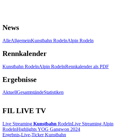
News
Alle
Allgemein
Kunstbahn Rodeln
Alpin Rodeln
Rennkalender
Kunstbahn Rodeln
Alpin Rodeln
Rennkalender als PDF
Ergebnisse
Aktuell
Gesamtstände
Statistiken
FIL LIVE TV
Live Streaming
Kunstbahn
Rodeln
Live Streaming Alpin
Rodeln
Highlights YOG Gangwon 2024
Ergebnis-Live-Ticker Kunstbahn