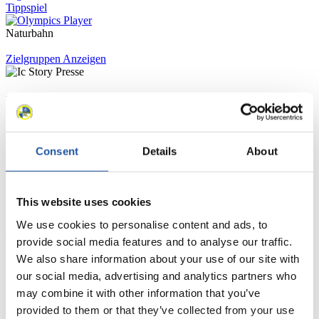
Tippspiel
Naturbahn
Zielgruppen Anzeigen
Für Presse- und Medienvertreter
Hier finden Sie Informationen für Presse- und Medienvertreter. Sie
haben Zugriff auf Athletenbiographien und Informationen zu
Consent
Details
About
Wettkämpfen. Außerdem können Sie Ihre Medienakkreditierung
beantragen, die Grundregeln des Rennrodelsports einsehen und
allgemeine Neuigkeiten einholen.
This website uses cookies
>> Weiter
We use cookies to personalise content and ads, to
provide social media features and to analyse our traffic.
We also share information about your use of our site with
Für Nationale Verbände
our social media, advertising and analytics partners who
may combine it with other information that you’ve
Hier können Sie sich über allgemeine Neuigkeiten informieren, das
aktuelle Regelwerk sowie Richtlinien zu Wettkämpfen, Anti-Doping
provided to them or that they’ve collected from your use