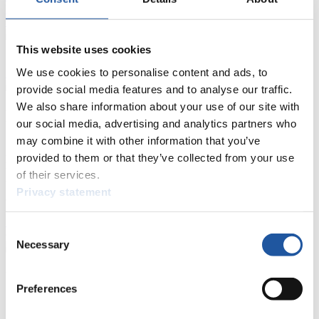
Ergebnis-Live-Ticker Kunstbahn
Tippspiel
Naturbahn
This website uses cookies
We use cookies to personalise content and ads, to
Zielgruppen Anzeigen
provide social media features and to analyse our traffic.
We also share information about your use of our site with
Für Presse- und Medienvertreter
our social media, advertising and analytics partners who
may combine it with other information that you’ve
Hier finden Sie Informationen für Presse- und Medienvertreter. Sie
provided to them or that they’ve collected from your use
haben Zugriff auf Athletenbiographien und Informationen zu
Wettkämpfen. Außerdem können Sie Ihre Medienakkreditierung
of their services.
beantragen, die Grundregeln des Rennrodelsports einsehen und
Privacy statement
allgemeine Neuigkeiten einholen.
>> Weiter
Consent
Necessary
Selection
Für Nationale Verbände
Preferences
Hier können Sie sich über allgemeine Neuigkeiten informieren, das