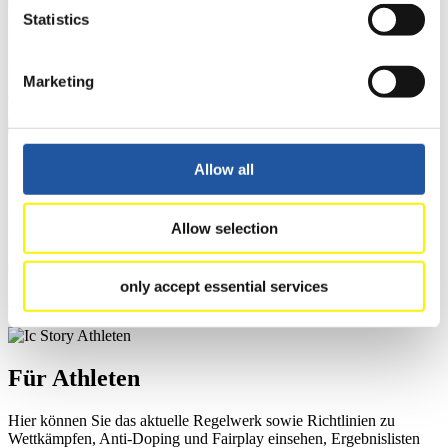
aktuelle Regelwerk sowie Richtlinien zu Wettkämpfen, Anti-Doping
Statistics
und Fairplay nachlesen, auf Athletenbiographien zugreifen,
Ausschreibungen für Wettkämpfe herunterladen, sowie auf die
Mitgliedersektion zugreifen.
Marketing
>> Weiter
Für Ausrichter
Allow all
Hier können Sie das aktuelle Regelwerk sowie Richtlinien zu
Allow selection
Wettkämpfen, Anti-Doping und Fairplay einsehen, sich über
Kontaktpersonen für Wettkämpfe und Sponsoren informieren,
sowie Informationen über Wettkämpfe abrufen.
only accept essential services
>> Weiter
Für Athleten
Hier können Sie das aktuelle Regelwerk sowie Richtlinien zu
Wettkämpfen, Anti-Doping und Fairplay einsehen, Ergebnislisten