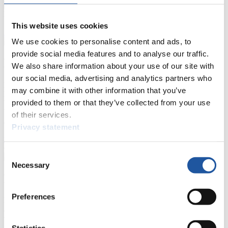
Naturbahn
This website uses cookies
Zielgruppen Anzeigen
We use cookies to personalise content and ads, to
provide social media features and to analyse our traffic.
Für Presse- und Medienvertreter
We also share information about your use of our site with
our social media, advertising and analytics partners who
Hier finden Sie Informationen für Presse- und Medienvertreter. Sie
may combine it with other information that you’ve
haben Zugriff auf Athletenbiographien und Informationen zu
provided to them or that they’ve collected from your use
Wettkämpfen. Außerdem können Sie Ihre Medienakkreditierung
beantragen, die Grundregeln des Rennrodelsports einsehen und
of their services.
allgemeine Neuigkeiten einholen.
Privacy statement
>> Weiter
Consent
Necessary
Selection
Für Nationale Verbände
Preferences
Hier können Sie sich über allgemeine Neuigkeiten informieren, das
aktuelle Regelwerk sowie Richtlinien zu Wettkämpfen, Anti-Doping
und Fairplay nachlesen, auf Athletenbiographien zugreifen,
Ausschreibungen für Wettkämpfe herunterladen, sowie auf die
Statistics