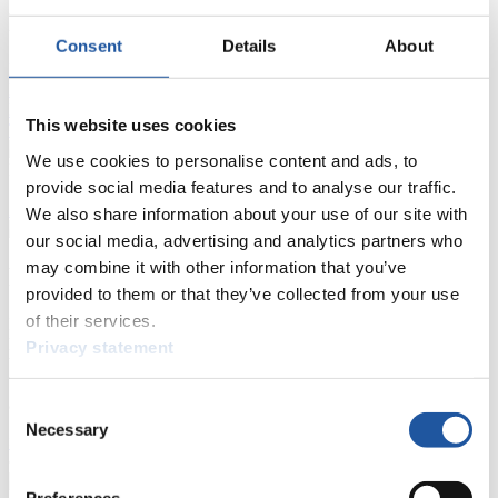
FIL LIVE TV
Consent
Details
About
Live Streaming
Kunstbahn
Rodeln
Live Streaming Alpin
Rodeln
Highlights YOG Gangwon 2024
Ergebnis-Live-Ticker Kunstbahn
This website uses cookies
Tippspiel
We use cookies to personalise content and ads, to
Naturbahn
provide social media features and to analyse our traffic.
Zielgruppen Anzeigen
We also share information about your use of our site with
our social media, advertising and analytics partners who
may combine it with other information that you’ve
Für Presse- und Medienvertreter
provided to them or that they’ve collected from your use
of their services.
Hier finden Sie Informationen für Presse- und Medienvertreter. Sie
haben Zugriff auf Athletenbiographien und Informationen zu
Privacy statement
Wettkämpfen. Außerdem können Sie Ihre Medienakkreditierung
beantragen, die Grundregeln des Rennrodelsports einsehen und
allgemeine Neuigkeiten einholen.
Consent
Necessary
Selection
>> Weiter