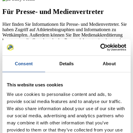
Für Presse- und Medienvertreter
Hier finden Sie Informationen für Presse- und Medienvertreter. Sie
haben Zugriff auf Athletenbiographien und Informationen zu
Wettkämpfen. Außerdem können Sie Ihre Medienakkreditierung
beantragen, die Grundregeln des Rennrodelsports einsehen und
allgemeine Neuigkeiten einholen.
>> Weiter
Consent
Details
About
This website uses cookies
We use cookies to personalise content and ads, to
provide social media features and to analyse our traffic.
We also share information about your use of our site with
Für Nationale Verbände
our social media, advertising and analytics partners who
may combine it with other information that you’ve
Hier können Sie sich über allgemeine Neuigkeiten informieren, das
aktuelle Regelwerk sowie Richtlinien zu Wettkämpfen, Anti-Doping
provided to them or that they’ve collected from your use