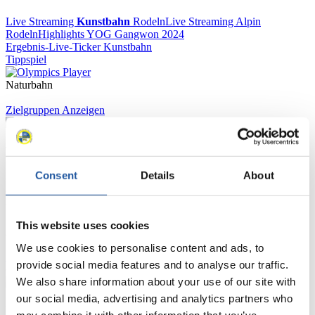
Live Streaming
Kunstbahn
Rodeln
Live Streaming Alpin
Rodeln
Highlights YOG Gangwon 2024
Ergebnis-Live-Ticker Kunstbahn
Tippspiel
Naturbahn
Zielgruppen Anzeigen
Für Presse- und Medienvertreter
Consent
Details
About
Hier finden Sie Informationen für Presse- und Medienvertreter. Sie
haben Zugriff auf Athletenbiographien und Informationen zu
Wettkämpfen. Außerdem können Sie Ihre Medienakkreditierung
beantragen, die Grundregeln des Rennrodelsports einsehen und
This website uses cookies
allgemeine Neuigkeiten einholen.
We use cookies to personalise content and ads, to
>> Weiter
provide social media features and to analyse our traffic.
We also share information about your use of our site with
our social media, advertising and analytics partners who
Für Nationale Verbände
may combine it with other information that you’ve