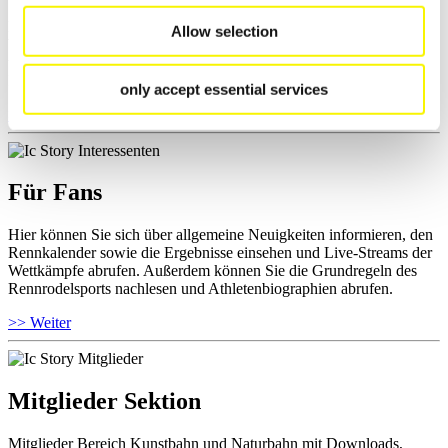
Hier können Sie das aktuelle Regelwerk sowie Richtlinien zu
Allow selection
Wettkämpfen, Anti-Doping und Fairplay einsehen, Ergebnislisten
und Informationen zu Wettkämpfen abrufen. Außerdem können Sie
Ihre Athletenbiographie ansehen.
only accept essential services
>> Weiter
Für Fans
Hier können Sie sich über allgemeine Neuigkeiten informieren, den
Rennkalender sowie die Ergebnisse einsehen und Live-Streams der
Wettkämpfe abrufen. Außerdem können Sie die Grundregeln des
Rennrodelsports nachlesen und Athletenbiographien abrufen.
>> Weiter
Mitglieder Sektion
Mitglieder Bereich Kunstbahn und Naturbahn mit Downloads,