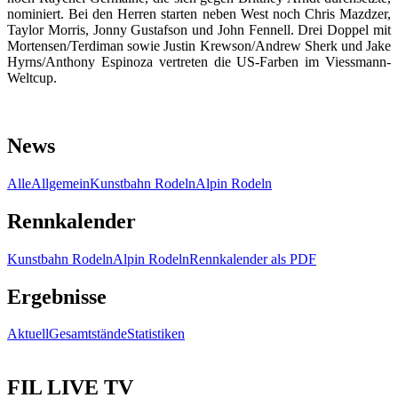
nominiert. Bei den Herren starten neben West noch
Chris Mazdzer,
Taylor Morris, Jonny Gustafson und John Fennell. Drei Doppel mit
Mortensen/Terdiman sowie Justin Krewson/Andrew Sherk und Jake
Hyrns/Anthony Espinoza vertreten die US-Farben im Viessmann-
Weltcup.
News
Alle
Allgemein
Kunstbahn Rodeln
Alpin Rodeln
Rennkalender
Kunstbahn Rodeln
Alpin Rodeln
Rennkalender als PDF
Ergebnisse
Aktuell
Gesamtstände
Statistiken
FIL LIVE TV