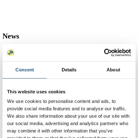
News
Alle
Allgemein
Kunstbahn Rodeln
Alpin Rodeln
Rennkalender
Consent
Details
About
Kunstbahn Rodeln
Alpin Rodeln
Rennkalender als PDF
Ergebnisse
This website uses cookies
We use cookies to personalise content and ads, to
Aktuell
Gesamtstände
Statistiken
provide social media features and to analyse our traffic.
We also share information about your use of our site with
FIL LIVE TV
our social media, advertising and analytics partners who
may combine it with other information that you’ve
Live Streaming
Kunstbahn
Rodeln
Live Streaming Alpin