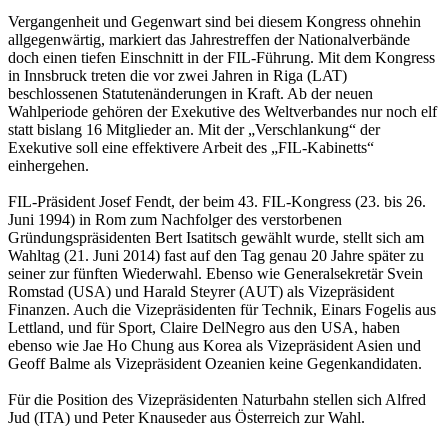
Vergangenheit und Gegenwart sind bei diesem Kongress ohnehin
allgegenwärtig, markiert das Jahrestreffen der Nationalverbände
doch einen tiefen Einschnitt in der FIL-Führung. Mit dem Kongress
in Innsbruck treten die vor zwei Jahren in Riga (LAT)
beschlossenen Statutenänderungen in Kraft. Ab der neuen
Wahlperiode gehören der Exekutive des Weltverbandes nur noch elf
statt bislang 16 Mitglieder an. Mit der „Verschlankung“ der
Exekutive soll eine effektivere Arbeit des „FIL-Kabinetts“
einhergehen.
FIL-Präsident Josef Fendt, der beim 43. FIL-Kongress (23. bis 26.
Juni 1994) in Rom zum Nachfolger des verstorbenen
Gründungspräsidenten Bert Isatitsch gewählt wurde, stellt sich am
Wahltag (21. Juni 2014) fast auf den Tag genau 20 Jahre später zu
seiner zur fünften Wiederwahl. Ebenso wie Generalsekretär Svein
Romstad (USA) und Harald Steyrer (AUT) als Vizepräsident
Finanzen. Auch die Vizepräsidenten für Technik, Einars Fogelis aus
Lettland, und für Sport, Claire DelNegro aus den USA, haben
ebenso wie Jae Ho Chung aus Korea als Vizepräsident Asien und
Geoff Balme als Vizepräsident Ozeanien keine Gegenkandidaten.
Für die Position des Vizepräsidenten Naturbahn stellen sich Alfred
Jud (ITA) und Peter Knauseder aus Österreich zur Wahl.