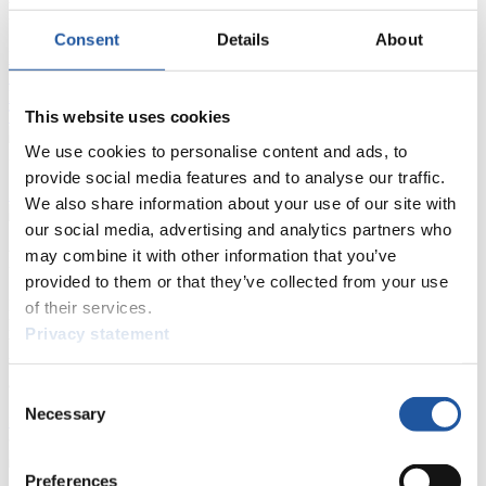
FIL LIVE TV
Consent
Details
About
Live Streaming
Kunstbahn
Rodeln
Live Streaming Alpin
Rodeln
Highlights YOG Gangwon 2024
Ergebnis-Live-Ticker Kunstbahn
Tippspiel
This website uses cookies
We use cookies to personalise content and ads, to
Naturbahn
provide social media features and to analyse our traffic.
Zielgruppen Anzeigen
We also share information about your use of our site with
our social media, advertising and analytics partners who
Für Presse- und Medienvertreter
may combine it with other information that you’ve
provided to them or that they’ve collected from your use
Hier finden Sie Informationen für Presse- und Medienvertreter. Sie
of their services.
haben Zugriff auf Athletenbiographien und Informationen zu
Privacy statement
Wettkämpfen. Außerdem können Sie Ihre Medienakkreditierung
beantragen, die Grundregeln des Rennrodelsports einsehen und
allgemeine Neuigkeiten einholen.
Consent
Necessary
Selection
>> Weiter
Preferences