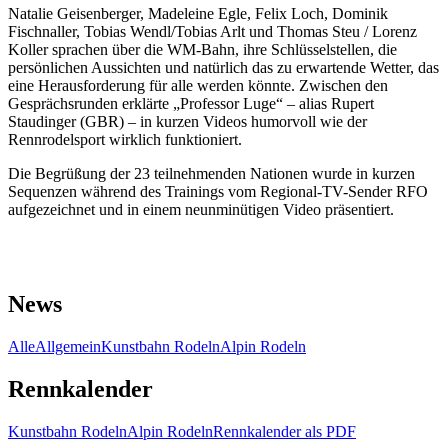
Natalie Geisenberger, Madeleine Egle, Felix Loch, Dominik
Fischnaller, Tobias Wendl/Tobias Arlt und Thomas Steu / Lorenz
Koller sprachen über die WM-Bahn, ihre Schlüsselstellen, die
persönlichen Aussichten und natürlich das zu erwartende Wetter, das
eine Herausforderung für alle werden könnte. Zwischen den
Gesprächsrunden erklärte „Professor Luge“ – alias Rupert
Staudinger (GBR) – in kurzen Videos humorvoll wie der
Rennrodelsport wirklich funktioniert.
Die Begrüßung der 23 teilnehmenden Nationen wurde in kurzen
Sequenzen während des Trainings vom Regional-TV-Sender RFO
aufgezeichnet und in einem neunminütigen Video präsentiert.
News
Alle
Allgemein
Kunstbahn Rodeln
Alpin Rodeln
Rennkalender
Kunstbahn Rodeln
Alpin Rodeln
Rennkalender als PDF