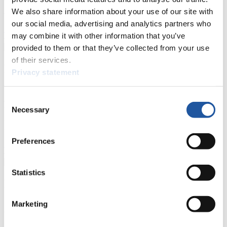
beantragen, die Grundregeln des Rennrodelsports einsehen und
We also share information about your use of our site with
allgemeine Neuigkeiten einholen.
our social media, advertising and analytics partners who
>> Weiter
may combine it with other information that you’ve
provided to them or that they’ve collected from your use
of their services.
Für Nationale Verbände
Privacy statement
Hier können Sie sich über allgemeine Neuigkeiten informieren, das
Consent
aktuelle Regelwerk sowie Richtlinien zu Wettkämpfen, Anti-Doping
und Fairplay nachlesen, auf Athletenbiographien zugreifen,
Necessary
Selection
Ausschreibungen für Wettkämpfe herunterladen, sowie auf die
Mitgliedersektion zugreifen.
Preferences
>> Weiter
Statistics
Für Ausrichter
Marketing
Hier können Sie das aktuelle Regelwerk sowie Richtlinien zu
Wettkämpfen, Anti-Doping und Fairplay einsehen, sich über
Kontaktpersonen für Wettkämpfe und Sponsoren informieren,