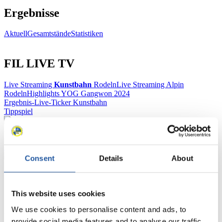
Ergebnisse
Aktuell
Gesamtstände
Statistiken
FIL LIVE TV
Live Streaming
Kunstbahn
Rodeln
Live Streaming Alpin
Rodeln
Highlights YOG Gangwon 2024
Ergebnis-Live-Ticker Kunstbahn
Tippspiel
Naturbahn
Zielgruppen Anzeigen
Consent
Details
About
Für Presse- und Medienvertreter
This website uses cookies
Hier finden Sie Informationen für Presse- und Medienvertreter. Sie
haben Zugriff auf Athletenbiographien und Informationen zu
We use cookies to personalise content and ads, to
Wettkämpfen. Außerdem können Sie Ihre Medienakkreditierung
provide social media features and to analyse our traffic.