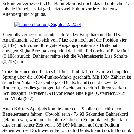
Sekunden verbessert. „Der Bahnrekord ist noch das I-Tüpfelchen“,
jubelte Fräbel, „es ist geil, jetzt zwei Bahnrekorde zu halten -
Altenberg und Sigulda.“
Ebenfalls verbessern konnte sich Ashley Farquharson. Die US-
Amerikanerin schob sich von Platz acht noch auf die Position vier
(0,149) nach vorne. Ihre gute Ausgangsposition als Dritte hat
dagegen Sigita Berzina verspielt. Die Lettin fiel noch auf Platz fünf
(0,186) zurück. Dahinter reihte sich die Weltmeisterin Lisa Schulte
(0,203) ein.
Trotz ihres neunten Platzes hat Julia Taubitz im Gesamtweltcup den
Sprung über die 1000-Punkte-Marke geschafft. Mit 1034 Zählern ist
sie neben Natalie Geisenberger (Deutschland) erst die zweite
Rodlerin, der dies gelungen ist. Zweite wurde durch ihren starken
Schlussspurt Berreiter (791) vor Madeleine Egle (Österreich/742)
und Vitola (622).
Auch Kristers Aparjods konnte durch das Spalier des lettischen
Betreuerteams fahren. Obwohl er in 47,493 Sekunden Bahnrekord
gefahren war, war auch bei ihm zu diesem Zeitpunkt lediglich klar,
dass er mit seiner Zeit von 1:35,169 Minuten auf dem Podium
stehen würde. Doch weder Felix Loch (Deutschland) noch Dominik