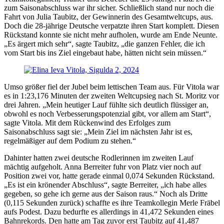
zum Saisonabschluss war ihr sicher. Schließlich stand nur noch die
Fahrt von Julia Taubitz, der Gewinnerin des Gesamtweltcups, aus.
Doch die 28-jährige Deutsche verpatzte ihren Start komplett. Diesen
Rückstand konnte sie nicht mehr aufholen, wurde am Ende Neunte.
„Es ärgert mich sehr“, sagte Taubitz, „die ganzen Fehler, die ich
vom Start bis ins Ziel eingebaut habe, hätten nicht sein müssen.“
Umso größer fiel der Jubel beim lettischen Team aus. Für Vitola war
es in 1:23,176 Minuten der zweiten Weltcupsieg nach St. Moritz vor
drei Jahren. „Mein heutiger Lauf fühlte sich deutlich flüssiger an,
obwohl es noch Verbesserungspotenzial gibt, vor allem am Start“,
sagte Vitola. Mit dem Rückenwind des Erfolges zum
Saisonabschluss sagt sie: „Mein Ziel im nächsten Jahr ist es,
regelmäßiger auf dem Podium zu stehen.“
Dahinter hatten zwei deutsche Rodlerinnen im zweiten Lauf
mächtig aufgeholt. Anna Berreiter fuhr von Platz vier noch auf
Position zwei vor, hatte gerade einmal 0,074 Sekunden Rückstand.
„Es ist ein krönender Abschluss“, sagte Berreiter, „ich habe alles
gegeben, so gehe ich gerne aus der Saison raus.“ Noch als Dritte
(0,115 Sekunden zurück) schaffte es ihre Teamkollegin Merle Fräbel
aufs Podest. Dazu bedurfte es allerdings in 41,472 Sekunden eines
Bahnrekords. Den hatte am Tag zuvor erst Taubitz auf 41,487