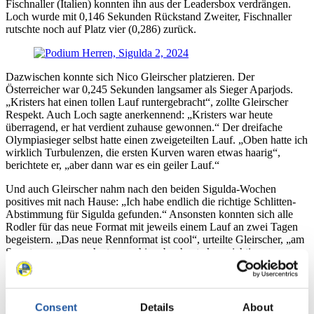
Fischnaller (Italien) konnten ihn aus der Leadersbox verdrängen.
Loch wurde mit 0,146 Sekunden Rückstand Zweiter, Fischnaller
rutschte noch auf Platz vier (0,286) zurück.
Dazwischen konnte sich Nico Gleirscher platzieren. Der
Österreicher war 0,245 Sekunden langsamer als Sieger Aparjods.
„Kristers hat einen tollen Lauf runtergebracht“, zollte Gleirscher
Respekt. Auch Loch sagte anerkennend: „Kristers war heute
überragend, er hat verdient zuhause gewonnen.“ Der dreifache
Olympiasieger selbst hatte einen zweigeteilten Lauf. „Oben hatte ich
wirklich Turbulenzen, die ersten Kurven waren etwas haarig“,
berichtete er, „aber dann war es ein geiler Lauf.“
Und auch Gleirscher nahm nach den beiden Sigulda-Wochen
positives mit nach Hause: „Ich habe endlich die richtige Schlitten-
Abstimmung für Sigulda gefunden.“ Ansonsten konnten sich alle
Rodler für das neue Format mit jeweils einem Lauf an zwei Tagen
begeistern. „Das neue Rennformat ist cool“, urteilte Gleirscher, „am
Samstag war es noch etwas ruhig, aber heute kam richtige
Rennstimmung auf.“ Gleirschers Bruder David kam auf Platz fünf
(0,357) vor Gints Berzins (Lettland/0,528).
Gesamtweltcupsieger Max Langenhan konnte wegen einer
Consent
Details
About
Rückenverletzung nicht starten. Doch der scheidende deutsche