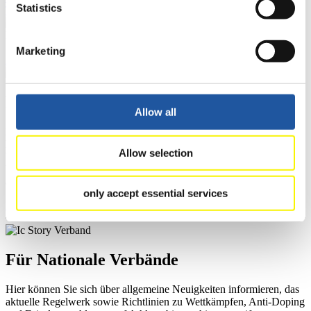
Statistics
Tippspiel
Naturbahn
Marketing
Zielgruppen Anzeigen
Für Presse- und Medienvertreter
Allow all
Hier finden Sie Informationen für Presse- und Medienvertreter. Sie
haben Zugriff auf Athletenbiographien und Informationen zu
Allow selection
Wettkämpfen. Außerdem können Sie Ihre Medienakkreditierung
beantragen, die Grundregeln des Rennrodelsports einsehen und
allgemeine Neuigkeiten einholen.
only accept essential services
>> Weiter
Für Nationale Verbände
Hier können Sie sich über allgemeine Neuigkeiten informieren, das
aktuelle Regelwerk sowie Richtlinien zu Wettkämpfen, Anti-Doping