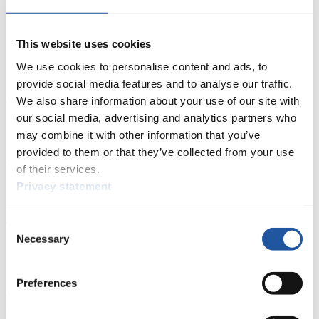
Cheftrainer Norbert Loch hielt in per Video auf dem Laufenden.
This website uses cookies
News
We use cookies to personalise content and ads, to
provide social media features and to analyse our traffic.
Alle
Allgemein
Kunstbahn Rodeln
Alpin Rodeln
We also share information about your use of our site with
our social media, advertising and analytics partners who
Rennkalender
may combine it with other information that you’ve
provided to them or that they’ve collected from your use
Kunstbahn Rodeln
Alpin Rodeln
Rennkalender als PDF
of their services.
Ergebnisse
Privacy statement
Aktuell
Gesamtstände
Statistiken
Consent
Necessary
Selection
FIL LIVE TV
Preferences
Live Streaming
Kunstbahn
Rodeln
Live Streaming Alpin
Rodeln
Highlights YOG Gangwon 2024
Ergebnis-Live-Ticker Kunstbahn