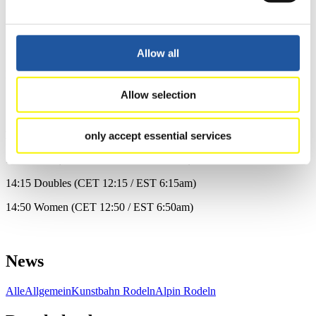
15:20 Men (CET 13:20 / EST 7:20am)
Sunday 05. December2021
Allow all
Eberspächer Luge World Cup
Allow selection
10:30 Women (CET 8:30am / EST 2:30am)
11:55 Women (CET 9:55 / EST 3:30)
BMW Sprint World Cup presented by BMW
only accept essential services
13:30 Men (CET 11:30am / EST 5:30am)
14:15 Doubles (CET 12:15 / EST 6:15am)
14:50 Women (CET 12:50 / EST 6:50am)
News
Alle
Allgemein
Kunstbahn Rodeln
Alpin Rodeln