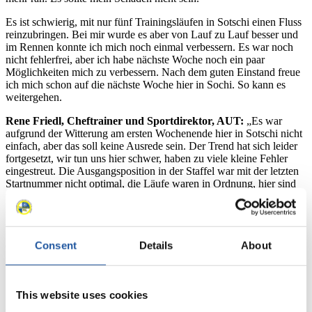
Es ist schwierig, mit nur fünf Trainingsläufen in Sotschi einen Fluss
reinzubringen. Bei mir wurde es aber von Lauf zu Lauf besser und
im Rennen konnte ich mich noch einmal verbessern. Es war noch
nicht fehlerfrei, aber ich habe nächste Woche noch ein paar
Möglichkeiten mich zu verbessern. Nach dem guten Einstand freue
ich mich schon auf die nächste Woche hier in Sochi. So kann es
weitergehen.
Rene Friedl, Cheftrainer und Sportdirektor, AUT:
„Es war
aufgrund der Witterung am ersten Wochenende hier in Sotschi nicht
einfach, aber das soll keine Ausrede sein. Der Trend hat sich leider
fortgesetzt, wir tun uns hier schwer, haben zu viele kleine Fehler
eingestreut. Die Ausgangsposition in der Staffel war mit der letzten
Startnummer nicht optimal, die Läufe waren in Ordnung, hier sind
wir sicherlich etwas unter Wert geschlagen worden. Bei den Herren
ist die Leistung von David positiv hervorzuheben, auch das
mannschaftliche Ergebnis gibt mit vier Läufern innerhalb der Top-
12 Hoffnung. Wir haben jetzt in den kommenden Tagen die
Consent
Details
About
Gelegenheit uns die Bahn noch besser zu erarbeiten und wissen was
zu tun ist.“
This website uses cookies
Zeitplan Wettkämpfe: