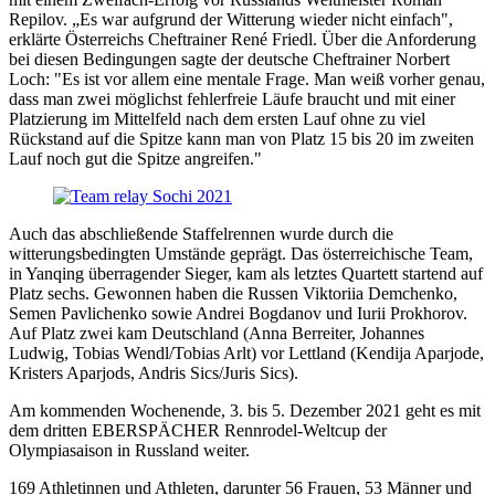
Repilov. „Es war aufgrund der Witterung wieder nicht einfach",
erklärte Österreichs Cheftrainer René Friedl. Über die Anforderung
bei diesen Bedingungen sagte der deutsche Cheftrainer Norbert
Loch: "Es ist vor allem eine mentale Frage. Man weiß vorher genau,
dass man zwei möglichst fehlerfreie Läufe braucht und mit einer
Platzierung im Mittelfeld nach dem ersten Lauf ohne zu viel
Rückstand auf die Spitze kann man von Platz 15 bis 20 im zweiten
Lauf noch gut die Spitze angreifen."
Auch das abschließende Staffelrennen wurde durch die
witterungsbedingten Umstände geprägt. Das österreichische Team,
in Yanqing überragender Sieger, kam als letztes Quartett startend auf
Platz sechs. Gewonnen haben die Russen Viktoriia Demchenko,
Semen Pavlichenko sowie Andrei Bogdanov und Iurii Prokhorov.
Auf Platz zwei kam Deutschland (Anna Berreiter, Johannes
Ludwig, Tobias Wendl/Tobias Arlt) vor Lettland (Kendija Aparjode,
Kristers Aparjods, Andris Sics/Juris Sics).
Am kommenden Wochenende, 3. bis 5. Dezember 2021 geht es mit
dem dritten EBERSPÄCHER Rennrodel-Weltcup der
Olympiasaison in Russland weiter.
169 Athletinnen und Athleten, darunter 56 Frauen, 53 Männer und