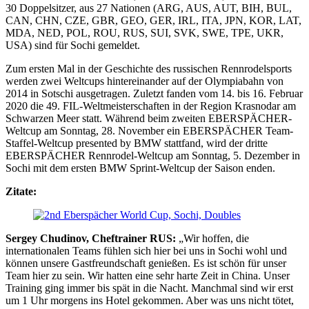
30 Doppelsitzer, aus 27 Nationen (ARG, AUS, AUT, BIH, BUL,
CAN, CHN, CZE, GBR, GEO, GER, IRL, ITA, JPN, KOR, LAT,
MDA, NED, POL, ROU, RUS, SUI, SVK, SWE, TPE, UKR,
USA) sind für Sochi gemeldet.
Zum ersten Mal in der Geschichte des russischen Rennrodelsports
werden zwei Weltcups hintereinander auf der Olympiabahn von
2014 in Sotschi ausgetragen. Zuletzt fanden vom 14. bis 16. Februar
2020 die 49. FIL-Weltmeisterschaften in der Region Krasnodar am
Schwarzen Meer statt. Während beim zweiten EBERSPÄCHER-
Weltcup am Sonntag, 28. November ein EBERSPÄCHER Team-
Staffel-Weltcup presented by BMW stattfand, wird der dritte
EBERSPÄCHER Rennrodel-Weltcup am Sonntag, 5. Dezember in
Sochi mit dem ersten BMW Sprint-Weltcup der Saison enden.
Zitate:
Sergey Chudinov, Cheftrainer RUS:
„Wir hoffen, die
internationalen Teams fühlen sich hier bei uns in Sochi wohl und
können unsere Gastfreundschaft genießen. Es ist schön für unser
Team hier zu sein. Wir hatten eine sehr harte Zeit in China. Unser
Training ging immer bis spät in die Nacht. Manchmal sind wir erst
um 1 Uhr morgens ins Hotel gekommen. Aber was uns nicht tötet,