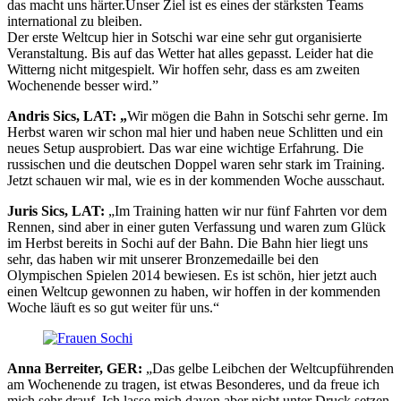
das macht uns härter.Unser Ziel ist es eines der stärksten Teams
international zu bleiben.
Der erste Weltcup hier in Sotschi war eine sehr gut organisierte
Veranstaltung. Bis auf das Wetter hat alles gepasst. Leider hat die
Witterng nicht mitgespielt. Wir hoffen sehr, dass es am zweiten
Wochenende besser wird.”
Andris Sics, LAT: „
Wir mögen die Bahn in Sotschi sehr gerne. Im
Herbst waren wir schon mal hier und haben neue Schlitten und ein
neues Setup ausprobiert. Das war eine wichtige Erfahrung. Die
russischen und die deutschen Doppel waren sehr stark im Training.
Jetzt schauen wir mal, wie es in der kommenden Woche ausschaut.
Juris Sics, LAT:
„Im Training hatten wir nur fünf Fahrten vor dem
Rennen, sind aber in einer guten Verfassung und waren zum Glück
im Herbst bereits in Sochi auf der Bahn. Die Bahn hier liegt uns
sehr, das haben wir mit unserer Bronzemedaille bei den
Olympischen Spielen 2014 bewiesen. Es ist schön, hier jetzt auch
einen Weltcup gewonnen zu haben, wir hoffen in der kommenden
Woche läuft es so gut weiter für uns.“
Anna Berreiter, GER:
„Das gelbe Leibchen der Weltcupführenden
am Wochenende zu tragen, ist etwas Besonderes, und da freue ich
mich sehr drauf. Ich lasse mich davon aber nicht unter Druck setzen,