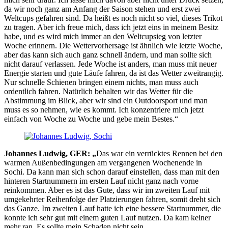
da wir noch ganz am Anfang der Saison stehen und erst zwei
Weltcups gefahren sind. Da heißt es noch nicht so viel, dieses Trikot
zu tragen. Aber ich freue mich, dass ich jetzt eins in meinem Besitz
habe, und es wird mich immer an den Weltcupsieg von letzter
Woche erinnern. Die Wettervorhersage ist ähnlich wie letzte Woche,
aber das kann sich auch ganz schnell ändern, und man sollte sich
nicht darauf verlassen. Jede Woche ist anders, man muss mit neuer
Energie starten und gute Läufe fahren, da ist das Wetter zweitrangig.
Nur schnelle Schienen bringen einem nichts, man muss auch
ordentlich fahren. Natürlich behalten wir das Wetter für die
Abstimmung im Blick, aber wir sind ein Outdoorsport und man
muss es so nehmen, wie es kommt. Ich konzentriere mich jetzt
einfach von Woche zu Woche und gebe mein Bestes.“
Johannes Ludwig, GER: „
Das war ein verrücktes Rennen bei den
warmen Außenbedingungen am vergangenen Wochenende in
Sochi. Da kann man sich schon darauf einstellen, dass man mit den
hinteren Startnummern im ersten Lauf nicht ganz nach vorne
reinkommen. Aber es ist das Gute, dass wir im zweiten Lauf mit
umgekehrter Reihenfolge der Platzierungen fahren, somit dreht sich
das Ganze. Im zweiten Lauf hatte ich eine bessere Startnummer, die
konnte ich sehr gut mit einem guten Lauf nutzen. Da kam keiner
mehr ran. Es sollte mein Schaden nicht sein.