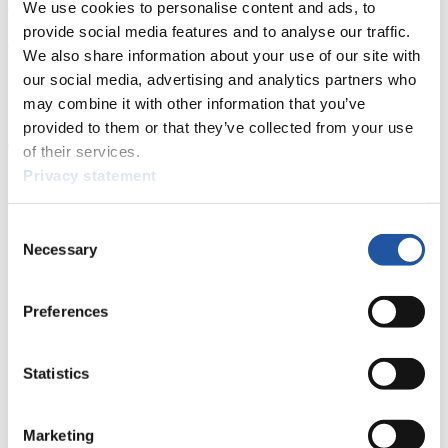
We use cookies to personalise content and ads, to
Ortszeit /local times Sotschi (CET / EST)
provide social media features and to analyse our traffic.
3. EBERSPÄCHER Rennrodel-Weltcup
We also share information about your use of our site with
our social media, advertising and analytics partners who
may combine it with other information that you’ve
Friday 03. December, 2021
provided to them or that they’ve collected from your use
09:00 Nationscup (CET 07:00am /EST 01:00)
of their services.
Privacy statement
14:30 Training seeded group (CET 12.30/EST 06.30am)
Consent
Necessary
Selection
Saturday 04.December 2021
Preferences
Eberspächer Luge World Cup
10:30 Doubles (CET 8:30am / EST 2:30am)
Statistics
11:50 Doubles (CET 9:50am /EST 3:50am)
13:45 Men (CET 11:45 / EST 5:45am)
Marketing