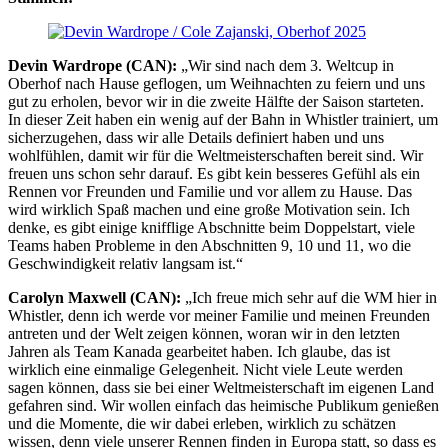
Devin Wardrope (CAN):
„Wir sind nach dem 3. Weltcup in
Oberhof nach Hause geflogen, um Weihnachten zu feiern und uns
gut zu erholen, bevor wir in die zweite Hälfte der Saison starteten.
In dieser Zeit haben ein wenig auf der Bahn in Whistler trainiert, um
sicherzugehen, dass wir alle Details definiert haben und uns
wohlfühlen, damit wir für die Weltmeisterschaften bereit sind. Wir
freuen uns schon sehr darauf. Es gibt kein besseres Gefühl als ein
Rennen vor Freunden und Familie und vor allem zu Hause. Das
wird wirklich Spaß machen und eine große Motivation sein. Ich
denke, es gibt einige knifflige Abschnitte beim Doppelstart, viele
Teams haben Probleme in den Abschnitten 9, 10 und 11, wo die
Geschwindigkeit relativ langsam ist.“
Carolyn Maxwell (CAN):
„Ich freue mich sehr auf die WM hier in
Whistler, denn ich werde vor meiner Familie und meinen Freunden
antreten und der Welt zeigen können, woran wir in den letzten
Jahren als Team Kanada gearbeitet haben. Ich glaube, das ist
wirklich eine einmalige Gelegenheit. Nicht viele Leute werden
sagen können, dass sie bei einer Weltmeisterschaft im eigenen Land
gefahren sind. Wir wollen einfach das heimische Publikum genießen
und die Momente, die wir dabei erleben, wirklich zu schätzen
wissen, denn viele unserer Rennen finden in Europa statt, so dass es