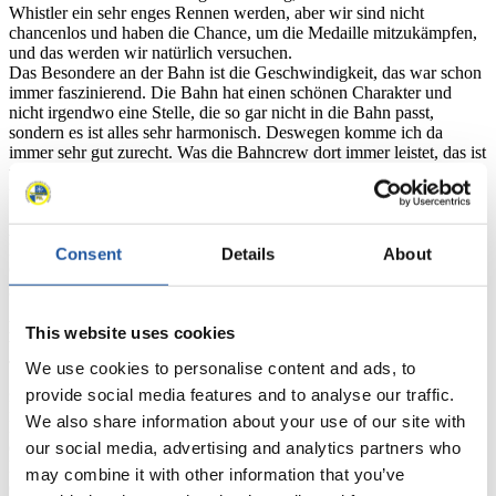
Whistler ein sehr enges Rennen werden, aber wir sind nicht
chancenlos und haben die Chance, um die Medaille mitzukämpfen,
und das werden wir natürlich versuchen.
Das Besondere an der Bahn ist die Geschwindigkeit, das war schon
immer faszinierend. Die Bahn hat einen schönen Charakter und
nicht irgendwo eine Stelle, die so gar nicht in die Bahn passt,
sondern es ist alles sehr harmonisch. Deswegen komme ich da
immer sehr gut zurecht. Was die Bahncrew dort immer leistet, das ist
wirklich aller Ehren wert. Es sind fast immer perfekte Bedingungen,
und da macht es natürlich Spaß, dort zu fahren.“
Armin Zöggeler (Sportdirektor und zweifacher Olympiasieger,
ITA):
„Ich habe mir über diese ewige WM-Statistik gar keine
Consent
Details
About
Gedanken gemacht, aber ich gönne es Felix von Herzen, wenn es so
sein sollte, dass er eine Medaille gewinnt und mich überholt.“
Max Langenhan (GER):
„Whistler ist eine Bahn, die mir gut liegt.
This website uses cookies
Wir müssen schauen, wie das Wetter wird, aber wir haben viele
Trainingsläufe, und nach den letzten Jahren dort bin ich sehr positiv
We use cookies to personalise content and ads, to
gestimmt. Die größte Schwierigkeit ist das ganz genaue Fahren.
provide social media features and to analyse our traffic.
Man darf sich keine Fehler erlauben, weil es alles im
We also share information about your use of our site with
Hochgeschwindigkeitsbereich liegt, und jeder Fehler gleich zwei,
drei Hundertstel kostet. Deshalb ist es wichtig, am flachen Start gut
our social media, advertising and analytics partners who
loszukommen, ganz sauber und ohne zu rutschen zu fahren. Ich
may combine it with other information that you’ve
denke, wer die wenigsten Fehler macht, gewinnt dort das Rennen.“