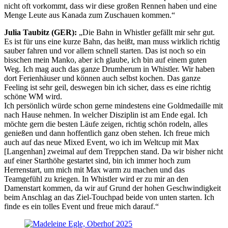
nicht oft vorkommt, dass wir diese großen Rennen haben und eine
Menge Leute aus Kanada zum Zuschauen kommen.“
Julia Taubitz (GER):
„Die Bahn in Whistler gefällt mir sehr gut.
Es ist für uns eine kurze Bahn, das heißt, man muss wirklich richtig
sauber fahren und vor allem schnell starten. Das ist noch so ein
bisschen mein Manko, aber ich glaube, ich bin auf einem guten
Weg. Ich mag auch das ganze Drumherum in Whistler. Wir haben
dort Ferienhäuser und können auch selbst kochen. Das ganze
Feeling ist sehr geil, deswegen bin ich sicher, dass es eine richtig
schöne WM wird.
Ich persönlich würde schon gerne mindestens eine Goldmedaille mit
nach Hause nehmen. In welcher Disziplin ist am Ende egal. Ich
möchte gern die besten Läufe zeigen, richtig schön rodeln, alles
genießen und dann hoffentlich ganz oben stehen. Ich freue mich
auch auf das neue Mixed Event, wo ich im Weltcup mit Max
[Langenhan] zweimal auf dem Treppchen stand. Da wir bisher nicht
auf einer Starthöhe gestartet sind, bin ich immer hoch zum
Herrenstart, um mich mit Max warm zu machen und das
Teamgefühl zu kriegen. In Whistler wird er zu mir an den
Damenstart kommen, da wir auf Grund der hohen Geschwindigkeit
beim Anschlag an das Ziel-Touchpad beide von unten starten. Ich
finde es ein tolles Event und freue mich darauf.“