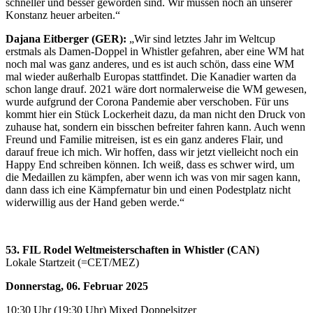
schneller und besser geworden sind. Wir müssen noch an unserer
Konstanz heuer arbeiten.“
Dajana Eitberger (GER):
„Wir sind letztes Jahr im Weltcup
erstmals als Damen-Doppel in Whistler gefahren, aber eine WM hat
noch mal was ganz anderes, und es ist auch schön, dass eine WM
mal wieder außerhalb Europas stattfindet. Die Kanadier warten da
schon lange drauf. 2021 wäre dort normalerweise die WM gewesen,
wurde aufgrund der Corona Pandemie aber verschoben. Für uns
kommt hier ein Stück Lockerheit dazu, da man nicht den Druck von
zuhause hat, sondern ein bisschen befreiter fahren kann. Auch wenn
Freund und Familie mitreisen, ist es ein ganz anderes Flair, und
darauf freue ich mich. Wir hoffen, dass wir jetzt vielleicht noch ein
Happy End schreiben können. Ich weiß, dass es schwer wird, um
die Medaillen zu kämpfen, aber wenn ich was von mir sagen kann,
dann dass ich eine Kämpfernatur bin und einen Podestplatz nicht
widerwillig aus der Hand geben werde.“
53. FIL Rodel Weltmeisterschaften in Whistler (CAN)
Lokale Startzeit (=CET/MEZ)
Donnerstag, 06. Februar 2025
10:30 Uhr (19:30 Uhr) Mixed Doppelsitzer