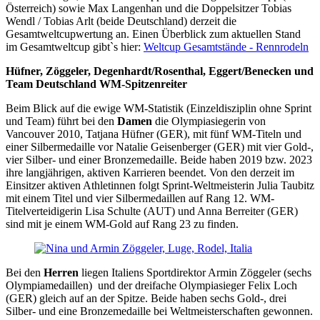
Österreich) sowie Max Langenhan und die Doppelsitzer Tobias
Wendl / Tobias Arlt (beide Deutschland) derzeit die
Gesamtweltcupwertung an. Einen Überblick zum aktuellen Stand
im Gesamtweltcup gibt`s hier:
Weltcup Gesamtstände - Rennrodeln
Hüfner, Zöggeler, Degenhardt/Rosenthal, Eggert/Benecken und
Team Deutschland WM-Spitzenreiter
Beim Blick auf die ewige WM-Statistik (Einzeldisziplin ohne Sprint
und Team) führt bei den
Damen
die Olympiasiegerin von
Vancouver 2010, Tatjana Hüfner (GER), mit fünf WM-Titeln und
einer Silbermedaille vor Natalie Geisenberger (GER) mit vier Gold-,
vier Silber- und einer Bronzemedaille. Beide haben 2019 bzw. 2023
ihre langjährigen, aktiven Karrieren beendet. Von den derzeit im
Einsitzer aktiven Athletinnen folgt Sprint-Weltmeisterin Julia Taubitz
mit einem Titel und vier Silbermedaillen auf Rang 12. WM-
Titelverteidigerin Lisa Schulte (AUT) und Anna Berreiter (GER)
sind mit je einem WM-Gold auf Rang 23 zu finden.
Bei den
Herren
liegen Italiens Sportdirektor Armin Zöggeler (sechs
Olympiamedaillen) und der dreifache Olympiasieger Felix Loch
(GER) gleich auf an der Spitze. Beide haben sechs Gold-, drei
Silber- und eine Bronzemedaille bei Weltmeisterschaften gewonnen.