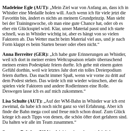
Madeleine Egle (AUT):
„Mein Ziel war von Anfang an, dass ich in
Whistler eine Medaille holen will. Auch wenn ich für viele jetzt die
Favoritin bin, ändert es nichts an meinem Grundprinzip. Man sieht
bei der Trainingswoche, ob man eine gute Chance hat, oder ob es
eher ein Glücksspiel wird. Klar, unser Material passt und ich starte
schnell, was in Whistler wichtig ist, aber es hängt von so vielen
Faktoren ab. Das Wetter macht beim Material viel aus, und je nach
Form klappt es beim Starten besser oder eben nicht.“
Anna Berreiter (GER):
„Ich habe gute Erinnerungen an Whistler,
weil ich dort in meiner ersten Weltcupsaison relativ überraschend
meinen ersten Podestplatz feiern durfte. Ich gehe mit einem guten
Gefühl dorthin, weil wir letztes Jahr dort ein tolles Dreierpodium
feiern durften. Das macht immer Spaß, wenn wir vorne zu dritt auf
dem Podest stehen. Das würde ich mir wieder wünschen, aber da
spielen viele Faktoren und andere Rodlerinnen eine Rolle.
Deswegen lasse ich es auf mich zukommen.“
Lisa Schulte (AUT):
„Auf der WM-Bahn in Whistler war ich erst
zweimal, da habe ich noch nicht ganz so viel Erfahrung. Aber ich
finde die Bahn mega cool und freue mich schon drauf. Zum Glück
kriege ich auch Tipps von denen, die schön öfter dort gefahren sind.
Da halten wir alle im Team zusammen.“