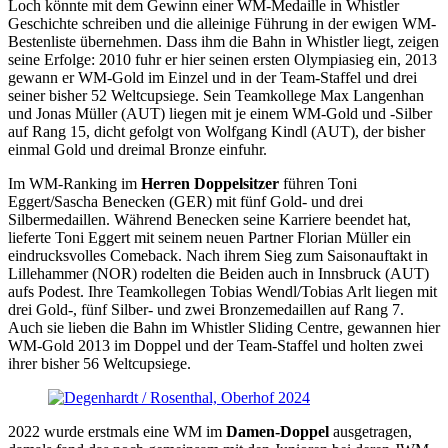
Loch könnte mit dem Gewinn einer WM-Medaille in Whistler
Geschichte schreiben und die alleinige Führung in der ewigen WM-
Bestenliste übernehmen. Dass ihm die Bahn in Whistler liegt, zeigen
seine Erfolge: 2010 fuhr er hier seinen ersten Olympiasieg ein, 2013
gewann er WM-Gold im Einzel und in der Team-Staffel und drei
seiner bisher 52 Weltcupsiege. Sein Teamkollege Max Langenhan
und Jonas Müller (AUT) liegen mit je einem WM-Gold und -Silber
auf Rang 15, dicht gefolgt von Wolfgang Kindl (AUT), der bisher
einmal Gold und dreimal Bronze einfuhr.
Im WM-Ranking im
Herren Doppelsitzer
führen Toni
Eggert/Sascha Benecken (GER) mit fünf Gold- und drei
Silbermedaillen. Während Benecken seine Karriere beendet hat,
lieferte Toni Eggert mit seinem neuen Partner Florian Müller ein
eindrucksvolles Comeback. Nach ihrem Sieg zum Saisonauftakt in
Lillehammer (NOR) rodelten die Beiden auch in Innsbruck (AUT)
aufs Podest. Ihre Teamkollegen Tobias Wendl/Tobias Arlt liegen mit
drei Gold-, fünf Silber- und zwei Bronzemedaillen auf Rang 7.
Auch sie lieben die Bahn im Whistler Sliding Centre, gewannen hier
WM-Gold 2013 im Doppel und der Team-Staffel und holten zwei
ihrer bisher 56 Weltcupsiege.
2022 wurde erstmals eine WM im
Damen-Doppel
ausgetragen,