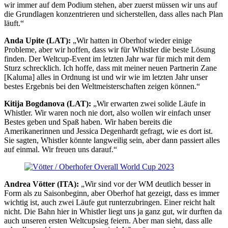
wir immer auf dem Podium stehen, aber zuerst müssen wir uns auf
die Grundlagen konzentrieren und sicherstellen, dass alles nach Plan
läuft.“
Anda Upite (LAT):
„Wir hatten in Oberhof wieder einige
Probleme, aber wir hoffen, dass wir für Whistler die beste Lösung
finden. Der Weltcup-Event im letzten Jahr war für mich mit dem
Sturz schrecklich. Ich hoffe, dass mit meiner neuen Partnerin Zane
[Kaluma] alles in Ordnung ist und wir wie im letzten Jahr unser
bestes Ergebnis bei den Weltmeisterschaften zeigen können.“
Kitija Bogdanova (LAT):
„Wir erwarten zwei solide Läufe in
Whistler. Wir waren noch nie dort, also wollen wir einfach unser
Bestes geben und Spaß haben. Wir haben bereits die
Amerikanerinnen und Jessica Degenhardt gefragt, wie es dort ist.
Sie sagten, Whistler könnte langweilig sein, aber dann passiert alles
auf einmal. Wir freuen uns darauf.“
Andrea Vötter (ITA):
„Wir sind vor der WM deutlich besser in
Form als zu Saisonbeginn, aber Oberhof hat gezeigt, dass es immer
wichtig ist, auch zwei Läufe gut runterzubringen. Einer reicht halt
nicht. Die Bahn hier in Whistler liegt uns ja ganz gut, wir durften da
auch unseren ersten Weltcupsieg feiern. Aber man sieht, dass alle