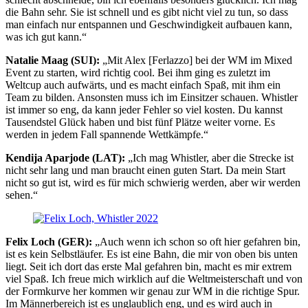
die Bahn sehr. Sie ist schnell und es gibt nicht viel zu tun, so dass
man einfach nur entspannen und Geschwindigkeit aufbauen kann,
was ich gut kann.“
Natalie Maag (SUI):
„Mit Alex [Ferlazzo] bei der WM im Mixed
Event zu starten, wird richtig cool. Bei ihm ging es zuletzt im
Weltcup auch aufwärts, und es macht einfach Spaß, mit ihm ein
Team zu bilden. Ansonsten muss ich im Einsitzer schauen. Whistler
ist immer so eng, da kann jeder Fehler so viel kosten. Du kannst
Tausendstel Glück haben und bist fünf Plätze weiter vorne. Es
werden in jedem Fall spannende Wettkämpfe.“
Kendija Aparjode (LAT):
„Ich mag Whistler, aber die Strecke ist
nicht sehr lang und man braucht einen guten Start. Da mein Start
nicht so gut ist, wird es für mich schwierig werden, aber wir werden
sehen.“
Felix Loch (GER):
„Auch wenn ich schon so oft hier gefahren bin,
ist es kein Selbstläufer. Es ist eine Bahn, die mir von oben bis unten
liegt. Seit ich dort das erste Mal gefahren bin, macht es mir extrem
viel Spaß. Ich freue mich wirklich auf die Weltmeisterschaft und von
der Formkurve her kommen wir genau zur WM in die richtige Spur.
Im Männerbereich ist es unglaublich eng, und es wird auch in