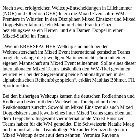
Nach zwei erfolgreichen Weltcup-Entscheidungen in Lillehammer
(NOR) und Oberhof (GER) feiern die Mixed Events ihre WM-
Premiere in Whistler. In den Disziplinen Mixed Einsitzer und Mixed
Doppelsitzer fahren je ein Mann und eine Frau im Einzel
beziehungsweise ein Herren- und ein Damen-Doppel in einer
Mixed-Staffel im Team.
„Wie im EBERSPÄCHER Weltcup sind auch bei der
Weltmeisterschaft im Mixed Event international gemischte Teams
möglich, solange die jeweiligen Nationen nicht schon mit einer
eigenen Mannschaft am Mixed Event teilnehmen. Sollte eines dieser
internationalen Mixed Teams tatsächlich den WM-Titel gewinnen,
würden wir bei der Siegerehrung beide Nationalhymnen in der
alphabethischen Reihenfolge spielen“, erklärt Matthias Böhmer, FIL
Sportdirektor.
Bei den bisherigen Weltcups kamen die deutschen Rodlerinnen und
Rodler am besten mit dem Wechsel am Touchpad und dem
Reaktionsstart zurecht. Sowohl im Mixed Einsitzer als auch Mixed
Doppelsitzer stand jeweils eines ihrer Mixed Teams ganz oben auf
dem Treppchen. Insgesamt vier internationale Mixed Einsitzer-
Teams haben für die WM gemeldet. Die Schweizerin Natalie Maag
und ihr australischer Teamkollege Alexander Ferlazzo liegen im
Mixed Weltcup derzeit auf dem zehnten, Veronica Ravenna