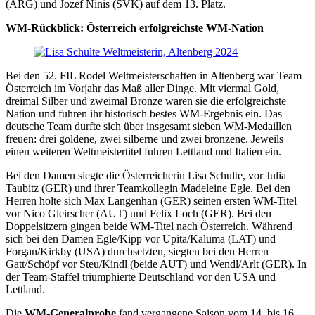
(ARG) und Jozef Ninis (SVK) auf dem 13. Platz.
WM-Rückblick: Österreich erfolgreichste WM-Nation
Bei den 52. FIL Rodel Weltmeisterschaften in Altenberg war Team
Österreich im Vorjahr das Maß aller Dinge. Mit viermal Gold,
dreimal Silber und zweimal Bronze waren sie die erfolgreichste
Nation und fuhren ihr historisch bestes WM-Ergebnis ein. Das
deutsche Team durfte sich über insgesamt sieben WM-Medaillen
freuen: drei goldene, zwei silberne und zwei bronzene. Jeweils
einen weiteren Weltmeistertitel fuhren Lettland und Italien ein.
Bei den Damen siegte die Österreicherin Lisa Schulte, vor Julia
Taubitz (GER) und ihrer Teamkollegin Madeleine Egle. Bei den
Herren holte sich Max Langenhan (GER) seinen ersten WM-Titel
vor Nico Gleirscher (AUT) und Felix Loch (GER). Bei den
Doppelsitzern gingen beide WM-Titel nach Österreich. Während
sich bei den Damen Egle/Kipp vor Upita/Kaluma (LAT) und
Forgan/Kirkby (USA) durchsetzten, siegten bei den Herren
Gatt/Schöpf vor Steu/Kindl (beide AUT) und Wendl/Arlt (GER). In
der Team-Staffel triumphierte Deutschland vor den USA und
Lettland.
Die
WM-Generalprobe
fand vergangene Saison vom 14. bis 16.