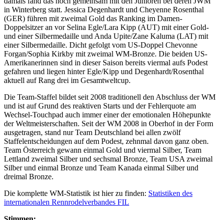
damals fand das noch gemeinsam mit den Junioren bei deren JWM
in Winterberg statt. Jessica Degenhardt und Cheyenne Rosenthal
(GER) führen mit zweimal Gold das Ranking im Damen-
Doppelsitzer an vor Selina Egle/Lara Kipp (AUT) mit einer Gold-
und einer Silbermedaille und Anda Upite/Zane Kaluma (LAT) mit
einer Silbermedaille. Dicht gefolgt vom US-Doppel Chevonne
Forgan/Sophia Kirkby mit zweimal WM-Bronze. Die beiden US-
Amerikanerinnen sind in dieser Saison bereits viermal aufs Podest
gefahren und liegen hinter Egle/Kipp und Degenhardt/Rosenthal
aktuell auf Rang drei im Gesamtweltcup.
Die Team-Staffel bildet seit 2008 traditionell den Abschluss der WM
und ist auf Grund des reaktiven Starts und der Fehlerquote am
Wechsel-Touchpad auch immer einer der emotionalen Höhepunkte
der Weltmeisterschaften. Seit der WM 2008 in Oberhof in der Form
ausgetragen, stand nur Team Deutschland bei allen zwölf
Staffelentscheidungen auf dem Podest, zehnmal davon ganz oben.
Team Österreich gewann einmal Gold und viermal Silber, Team
Lettland zweimal Silber und sechsmal Bronze, Team USA zweimal
Silber und einmal Bronze und Team Kanada einmal Silber und
dreimal Bronze.
Die komplette WM-Statistik ist hier zu finden:
Statistiken des
internationalen Rennrodelverbandes FIL
Stimmen: