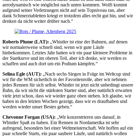
aerodynamisch wie möglichst nach unten kommen. Wolfi kommt
aufgrund seiner Verletzungen nicht auf sein Topniveau ran, aber
dank Schmerztabletten kriegt er trotzdem alles recht gut hin, und wir
denken da nicht weiter drüber nach.“
Roberts Plume (LAT):
„Whistler ist eine der Bahnen, auf denen
wir normalerweise schnell sind, wenn wir gute Läufe
hinbekommen. Letztes Jahr hatten wir ein paar kleinere Probleme in
der Startkurve und im oberen Teil, aber ich denke, wir werden es
schaffen und auch dort um ein Podium kämpfen.“
Selina Egle (AUT):
„Nach sechs Siegen in Folge im Weltcup sind
wir für die WM sicherlich in der Favoritenrolle, aber wir nehmen
jedes Rennen für sich selbst. Whistler ist jetzt nicht unbedingt unsere
Bahn, da wir nicht die stärksten Starter sind, aber natürlich erwarten
viele jetzt schon, dass wir wieder ganz oben stehen. Ich glaube, wir
haben in den letzten Wochen gezeigt, dass wir es draufhaben und
werden wieder unser Bestes geben.“
Chevonne Forgan (USA):
„Wir konzentrieren uns darauf, in
Whistler Spaß zu haben. Ein Rennen in Nordamerika ist sehr
aufregend, besonders bei einer Weltmeisterschaft. Wir hoffen auf ein
paar schnelle Starts, ein paar saubere Läufe, und natürlich wollen