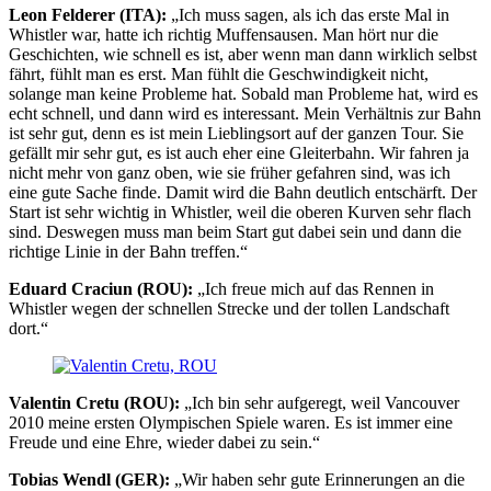
Leon Felderer (ITA):
„Ich muss sagen, als ich das erste Mal in
Whistler war, hatte ich richtig Muffensausen. Man hört nur die
Geschichten, wie schnell es ist, aber wenn man dann wirklich selbst
fährt, fühlt man es erst. Man fühlt die Geschwindigkeit nicht,
solange man keine Probleme hat. Sobald man Probleme hat, wird es
echt schnell, und dann wird es interessant. Mein Verhältnis zur Bahn
ist sehr gut, denn es ist mein Lieblingsort auf der ganzen Tour. Sie
gefällt mir sehr gut, es ist auch eher eine Gleiterbahn. Wir fahren ja
nicht mehr von ganz oben, wie sie früher gefahren sind, was ich
eine gute Sache finde. Damit wird die Bahn deutlich entschärft. Der
Start ist sehr wichtig in Whistler, weil die oberen Kurven sehr flach
sind. Deswegen muss man beim Start gut dabei sein und dann die
richtige Linie in der Bahn treffen.“
Eduard Craciun (ROU):
„Ich freue mich auf das Rennen in
Whistler wegen der schnellen Strecke und der tollen Landschaft
dort.“
Valentin Cretu (ROU):
„Ich bin sehr aufgeregt, weil Vancouver
2010 meine ersten Olympischen Spiele waren. Es ist immer eine
Freude und eine Ehre, wieder dabei zu sein.“
Tobias Wendl (GER):
„Wir haben sehr gute Erinnerungen an die