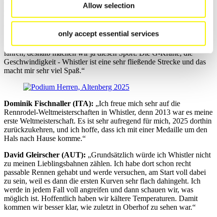
Jonathan Gustafson (USA): „
Ich bin sicher, dass viele
Allow selection
amerikanische Fans vor Ort sein werden, um uns zu unterstützen.
Wir lieben es, das zu sehen. Jedes Mal, wenn wir unsere Familie
und Freunde dabei haben, ist es aufregend. Ein paar Fans aus der
only accept essential services
Heimat zu haben, hilft uns sehr. Ich mag die Strecke, sie ist schnell,
aber sie macht auch viel Spaß. Es macht einfach Spaß, so schnell zu
fahren, deshalb machen wir ja diesen Sport. Die G-Kräfte, die
Geschwindigkeit - Whistler ist eine sehr fließende Strecke und das
macht mir sehr viel Spaß.“
Dominik Fischnaller (ITA):
„Ich freue mich sehr auf die
Rennrodel-Weltmeisterschaften in Whistler, denn 2013 war es meine
erste Weltmeisterschaft. Es ist sehr aufregend für mich, 2025 dorthin
zurückzukehren, und ich hoffe, dass ich mit einer Medaille um den
Hals nach Hause komme.“
David Gleirscher (AUT):
„Grundsätzlich würde ich Whistler nicht
zu meinen Lieblingsbahnen zählen. Ich habe dort schon recht
passable Rennen gehabt und werde versuchen, am Start voll dabei
zu sein, weil es dann die ersten Kurven sehr flach dahingeht. Ich
werde in jedem Fall voll angreifen und dann schauen wir, was
möglich ist. Hoffentlich haben wir kältere Temperaturen. Damit
kommen wir besser klar, wie zuletzt in Oberhof zu sehen war.“