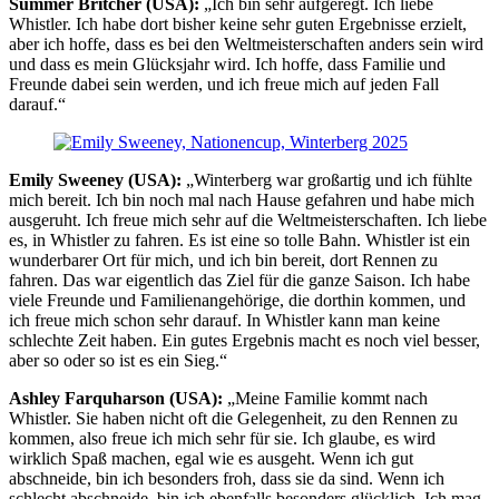
Summer Britcher (USA):
„Ich bin sehr aufgeregt. Ich liebe
Whistler. Ich habe dort bisher keine sehr guten Ergebnisse erzielt,
aber ich hoffe, dass es bei den Weltmeisterschaften anders sein wird
und dass es mein Glücksjahr wird. Ich hoffe, dass Familie und
Freunde dabei sein werden, und ich freue mich auf jeden Fall
darauf.“
Emily Sweeney (USA):
„Winterberg war großartig und ich fühlte
mich bereit. Ich bin noch mal nach Hause gefahren und habe mich
ausgeruht. Ich freue mich sehr auf die Weltmeisterschaften. Ich liebe
es, in Whistler zu fahren. Es ist eine so tolle Bahn. Whistler ist ein
wunderbarer Ort für mich, und ich bin bereit, dort Rennen zu
fahren. Das war eigentlich das Ziel für die ganze Saison. Ich habe
viele Freunde und Familienangehörige, die dorthin kommen, und
ich freue mich schon sehr darauf. In Whistler kann man keine
schlechte Zeit haben. Ein gutes Ergebnis macht es noch viel besser,
aber so oder so ist es ein Sieg.“
Ashley Farquharson (USA):
„Meine Familie kommt nach
Whistler. Sie haben nicht oft die Gelegenheit, zu den Rennen zu
kommen, also freue ich mich sehr für sie. Ich glaube, es wird
wirklich Spaß machen, egal wie es ausgeht. Wenn ich gut
abschneide, bin ich besonders froh, dass sie da sind. Wenn ich
schlecht abschneide, bin ich ebenfalls besonders glücklich. Ich mag