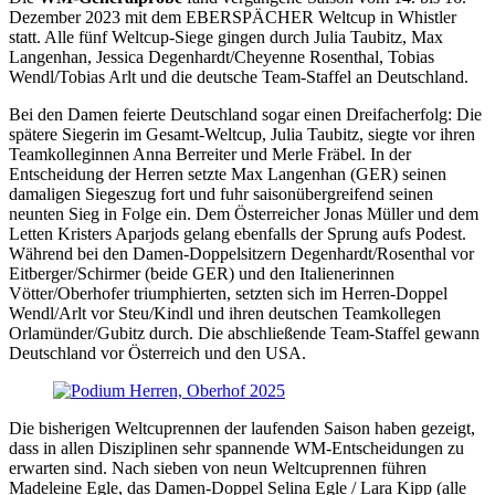
Dezember 2023 mit dem EBERSPÄCHER Weltcup in Whistler
statt. Alle fünf Weltcup-Siege gingen durch Julia Taubitz, Max
Langenhan, Jessica Degenhardt/Cheyenne Rosenthal, Tobias
Wendl/Tobias Arlt und die deutsche Team-Staffel an Deutschland.
Bei den Damen feierte Deutschland sogar einen Dreifacherfolg: Die
spätere Siegerin im Gesamt-Weltcup, Julia Taubitz, siegte vor ihren
Teamkolleginnen Anna Berreiter und Merle Fräbel. In der
Entscheidung der Herren setzte Max Langenhan (GER) seinen
damaligen Siegeszug fort und fuhr saisonübergreifend seinen
neunten Sieg in Folge ein. Dem Österreicher Jonas Müller und dem
Letten Kristers Aparjods gelang ebenfalls der Sprung aufs Podest.
Während bei den Damen-Doppelsitzern Degenhardt/Rosenthal vor
Eitberger/Schirmer (beide GER) und den Italienerinnen
Vötter/Oberhofer triumphierten, setzten sich im Herren-Doppel
Wendl/Arlt vor Steu/Kindl und ihren deutschen Teamkollegen
Orlamünder/Gubitz durch. Die abschließende Team-Staffel gewann
Deutschland vor Österreich und den USA.
Die bisherigen Weltcuprennen der laufenden Saison haben gezeigt,
dass in allen Disziplinen sehr spannende WM-Entscheidungen zu
erwarten sind. Nach sieben von neun Weltcuprennen führen
Madeleine Egle, das Damen-Doppel Selina Egle / Lara Kipp (alle