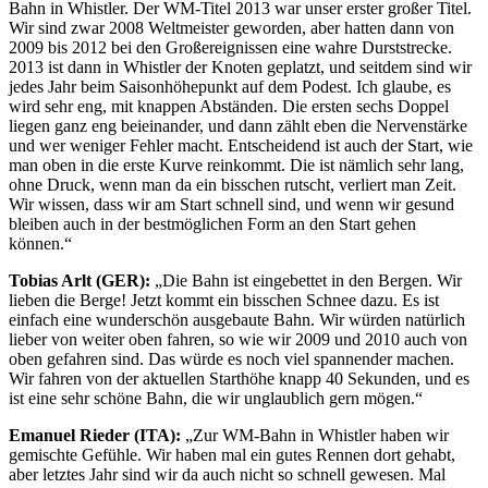
Bahn in Whistler. Der WM-Titel 2013 war unser erster großer Titel.
Wir sind zwar 2008 Weltmeister geworden, aber hatten dann von
2009 bis 2012 bei den Großereignissen eine wahre Durststrecke.
2013 ist dann in Whistler der Knoten geplatzt, und seitdem sind wir
jedes Jahr beim Saisonhöhepunkt auf dem Podest. Ich glaube, es
wird sehr eng, mit knappen Abständen. Die ersten sechs Doppel
liegen ganz eng beieinander, und dann zählt eben die Nervenstärke
und wer weniger Fehler macht. Entscheidend ist auch der Start, wie
man oben in die erste Kurve reinkommt. Die ist nämlich sehr lang,
ohne Druck, wenn man da ein bisschen rutscht, verliert man Zeit.
Wir wissen, dass wir am Start schnell sind, und wenn wir gesund
bleiben auch in der bestmöglichen Form an den Start gehen
können.“
Tobias Arlt (GER):
„Die Bahn ist eingebettet in den Bergen. Wir
lieben die Berge! Jetzt kommt ein bisschen Schnee dazu. Es ist
einfach eine wunderschön ausgebaute Bahn. Wir würden natürlich
lieber von weiter oben fahren, so wie wir 2009 und 2010 auch von
oben gefahren sind. Das würde es noch viel spannender machen.
Wir fahren von der aktuellen Starthöhe knapp 40 Sekunden, und es
ist eine sehr schöne Bahn, die wir unglaublich gern mögen.“
Emanuel Rieder (ITA):
„Zur WM-Bahn in Whistler haben wir
gemischte Gefühle. Wir haben mal ein gutes Rennen dort gehabt,
aber letztes Jahr sind wir da auch nicht so schnell gewesen. Mal