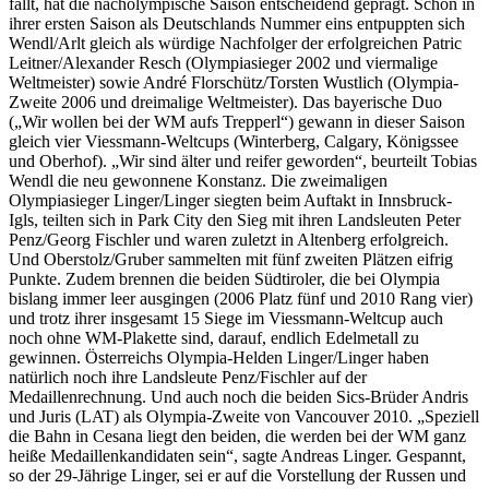
fällt, hat die nacholympische Saison entscheidend geprägt. Schon in
ihrer ersten Saison als Deutschlands Nummer eins entpuppten sich
Wendl/Arlt gleich als würdige Nachfolger der erfolgreichen Patric
Leitner/Alexander Resch (Olympiasieger 2002 und viermalige
Weltmeister) sowie André Florschütz/Torsten Wustlich (Olympia-
Zweite 2006 und dreimalige Weltmeister). Das bayerische Duo
(„Wir wollen bei der WM aufs Trepperl“) gewann in dieser Saison
gleich vier Viessmann-Weltcups (Winterberg, Calgary, Königssee
und Oberhof). „Wir sind älter und reifer geworden“, beurteilt Tobias
Wendl die neu gewonnene Konstanz. Die zweimaligen
Olympiasieger Linger/Linger siegten beim Auftakt in Innsbruck-
Igls, teilten sich in Park City den Sieg mit ihren Landsleuten Peter
Penz/Georg Fischler und waren zuletzt in Altenberg erfolgreich.
Und Oberstolz/Gruber sammelten mit fünf zweiten Plätzen eifrig
Punkte. Zudem brennen die beiden Südtiroler, die bei Olympia
bislang immer leer ausgingen (2006 Platz fünf und 2010 Rang vier)
und trotz ihrer insgesamt 15 Siege im Viessmann-Weltcup auch
noch ohne WM-Plakette sind, darauf, endlich Edelmetall zu
gewinnen. Österreichs Olympia-Helden Linger/Linger haben
natürlich noch ihre Landsleute Penz/Fischler auf der
Medaillenrechnung. Und auch noch die beiden Sics-Brüder Andris
und Juris (LAT) als Olympia-Zweite von Vancouver 2010. „Speziell
die Bahn in Cesana liegt den beiden, die werden bei der WM ganz
heiße Medaillenkandidaten sein“, sagte Andreas Linger. Gespannt,
so der 29-Jährige Linger, sei er auf die Vorstellung der Russen und