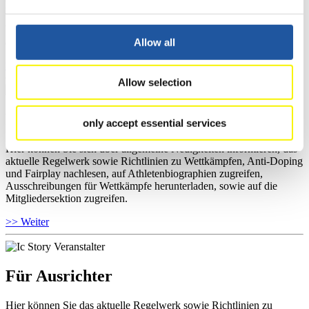
haben Zugriff auf Athletenbiographien und Informationen zu
Wettkämpfen. Außerdem können Sie Ihre Medienakkreditierung
beantragen, die Grundregeln des Rennrodelsports einsehen und
allgemeine Neuigkeiten einholen.
Allow all
>> Weiter
Allow selection
Für Nationale Verbände
only accept essential services
Hier können Sie sich über allgemeine Neuigkeiten informieren, das
aktuelle Regelwerk sowie Richtlinien zu Wettkämpfen, Anti-Doping
und Fairplay nachlesen, auf Athletenbiographien zugreifen,
Ausschreibungen für Wettkämpfe herunterladen, sowie auf die
Mitgliedersektion zugreifen.
>> Weiter
Für Ausrichter
Hier können Sie das aktuelle Regelwerk sowie Richtlinien zu