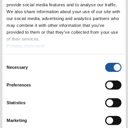
provide social media features and to analyse our traffic.
Kunstbahn Rodeln
Alpin Rodeln
Rennkalender als PDF
We also share information about your use of our site with
Ergebnisse
our social media, advertising and analytics partners who
may combine it with other information that you’ve
Aktuell
Gesamtstände
Statistiken
provided to them or that they’ve collected from your use
of their services.
Privacy statement
FIL LIVE TV
Live Streaming
Kunstbahn
Rodeln
Live Streaming Alpin
Consent
Rodeln
Highlights YOG Gangwon 2024
Necessary
Selection
Ergebnis-Live-Ticker Kunstbahn
Tippspiel
Preferences
Naturbahn
Zielgruppen Anzeigen
Statistics
Für Presse- und Medienvertreter
Marketing
Hier finden Sie Informationen für Presse- und Medienvertreter. Sie