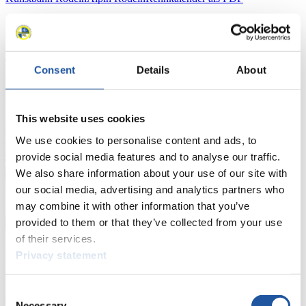
Ergebnisse
Aktuell
Gesamtstände
Statistiken
Consent
Details
About
FIL LIVE TV
This website uses cookies
Live Streaming
Kunstbahn
Rodeln
Live Streaming Alpin
Rodeln
Highlights YOG Gangwon 2024
We use cookies to personalise content and ads, to
Ergebnis-Live-Ticker Kunstbahn
provide social media features and to analyse our traffic.
Tippspiel
We also share information about your use of our site with
Naturbahn
our social media, advertising and analytics partners who
may combine it with other information that you’ve
Zielgruppen Anzeigen
provided to them or that they’ve collected from your use
of their services.
Für Presse- und Medienvertreter
Privacy statement
Hier finden Sie Informationen für Presse- und Medienvertreter. Sie
Consent
haben Zugriff auf Athletenbiographien und Informationen zu
Necessary