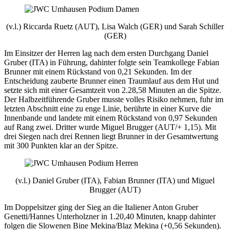
(v.l.) Riccarda Ruetz (AUT), Lisa Walch (GER) und Sarah Schiller
(GER)
Im Einsitzer der Herren lag nach dem ersten Durchgang Daniel
Gruber (ITA) in Führung, dahinter folgte sein Teamkollege Fabian
Brunner mit einem Rückstand von 0,21 Sekunden. Im der
Entscheidung zauberte Brunner einen Traumlauf aus dem Hut und
setzte sich mit einer Gesamtzeit von 2.28,58 Minuten an die Spitze.
Der Halbzeitführende Gruber musste volles Risiko nehmen, fuhr im
letzten Abschnitt eine zu enge Linie, berührte in einer Kurve die
Innenbande und landete mit einem Rückstand von 0,97 Sekunden
auf Rang zwei. Dritter wurde Miguel Brugger (AUT/+ 1,15). Mit
drei Siegen nach drei Rennen liegt Brunner in der Gesamtwertung
mit 300 Punkten klar an der Spitze.
(v.l.) Daniel Gruber (ITA), Fabian Brunner (ITA) und Miguel
Brugger (AUT)
Im Doppelsitzer ging der Sieg an die Italiener Anton Gruber
Genetti/Hannes Unterholzner in 1.20,40 Minuten, knapp dahinter
folgen die Slowenen Bine Mekina/Blaz Mekina (+0,56 Sekunden).