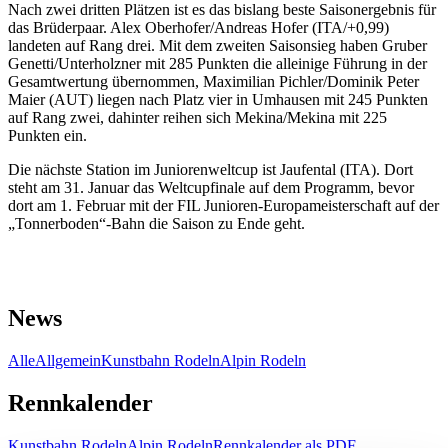
Nach zwei dritten Plätzen ist es das bislang beste Saisonergebnis für
das Brüderpaar. Alex Oberhofer/Andreas Hofer (ITA/+0,99)
landeten auf Rang drei. Mit dem zweiten Saisonsieg haben Gruber
Genetti/Unterholzner mit 285 Punkten die alleinige Führung in der
Gesamtwertung übernommen, Maximilian Pichler/Dominik Peter
Maier (AUT) liegen nach Platz vier in Umhausen mit 245 Punkten
auf Rang zwei, dahinter reihen sich Mekina/Mekina mit 225
Punkten ein.
Die nächste Station im Juniorenweltcup ist Jaufental (ITA). Dort
steht am 31. Januar das Weltcupfinale auf dem Programm, bevor
dort am 1. Februar mit der FIL Junioren-Europameisterschaft auf der
„Tonnerboden“-Bahn die Saison zu Ende geht.
News
Alle
Allgemein
Kunstbahn Rodeln
Alpin Rodeln
Rennkalender
Kunstbahn Rodeln
Alpin Rodeln
Rennkalender als PDF