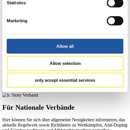
Statistics
Tippspiel
Naturbahn
Marketing
Zielgruppen Anzeigen
Für Presse- und Medienvertreter
Allow all
Hier finden Sie Informationen für Presse- und Medienvertreter. Sie
haben Zugriff auf Athletenbiographien und Informationen zu
Allow selection
Wettkämpfen. Außerdem können Sie Ihre Medienakkreditierung
beantragen, die Grundregeln des Rennrodelsports einsehen und
allgemeine Neuigkeiten einholen.
only accept essential services
>> Weiter
Für Nationale Verbände
Hier können Sie sich über allgemeine Neuigkeiten informieren, das
aktuelle Regelwerk sowie Richtlinien zu Wettkämpfen, Anti-Doping