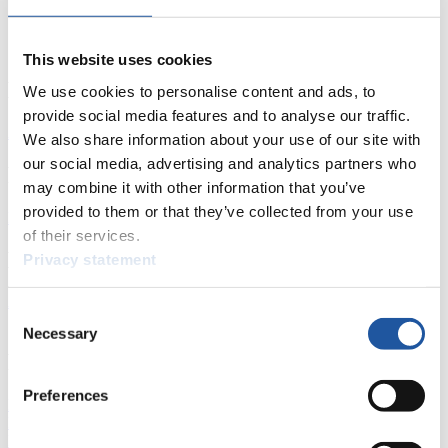
This website uses cookies
News
We use cookies to personalise content and ads, to
provide social media features and to analyse our traffic.
Alle
Allgemein
Kunstbahn Rodeln
Alpin Rodeln
We also share information about your use of our site with
our social media, advertising and analytics partners who
Rennkalender
may combine it with other information that you’ve
provided to them or that they’ve collected from your use
Kunstbahn Rodeln
Alpin Rodeln
Rennkalender als PDF
of their services.
Ergebnisse
Privacy statement
Aktuell
Gesamtstände
Statistiken
Consent
Necessary
Selection
FIL LIVE TV
Preferences
Live Streaming
Kunstbahn
Rodeln
Live Streaming Alpin
Rodeln
Highlights YOG Gangwon 2024
Ergebnis-Live-Ticker Kunstbahn