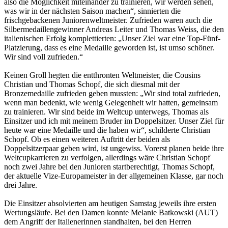
also die Möglichkeit miteinander zu trainieren, wir werden sehen,
was wir in der nächsten Saison machen“, sinnierten die
frischgebackenen Juniorenweltmeister. Zufrieden waren auch die
Silbermedaillengewinner Andreas Leiter und Thomas Weiss, die den
italienischen Erfolg komplettierten: „Unser Ziel war eine Top-Fünf-
Platzierung, dass es eine Medaille geworden ist, ist umso schöner.
Wir sind voll zufrieden.“
Keinen Groll hegten die entthronten Weltmeister, die Cousins
Christian und Thomas Schopf, die sich diesmal mit der
Bronzemedaille zufrieden geben mussten: „Wir sind total zufrieden,
wenn man bedenkt, wie wenig Gelegenheit wir hatten, gemeinsam
zu trainieren. Wir sind beide im Weltcup unterwegs, Thomas als
Einsitzer und ich mit meinem Bruder im Doppelsitzer. Unser Ziel für
heute war eine Medaille und die haben wir“, schilderte Christian
Schopf. Ob es einen weiteren Auftritt der beiden als
Doppelsitzerpaar geben wird, ist ungewiss. Vorerst planen beide ihre
Weltcupkarrieren zu verfolgen, allerdings wäre Christian Schopf
noch zwei Jahre bei den Junioren startberechtigt, Thomas Schopf,
der aktuelle Vize-Europameister in der allgemeinen Klasse, gar noch
drei Jahre.
Die Einsitzer absolvierten am heutigen Samstag jeweils ihre ersten
Wertungsläufe. Bei den Damen konnte Melanie Batkowski (AUT)
dem Angriff der Italienerinnen standhalten, bei den Herren