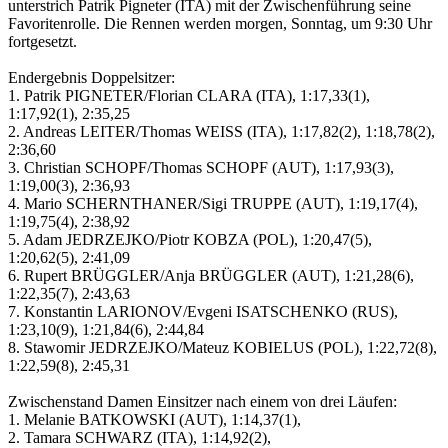
unterstrich Patrik Pigneter (ITA) mit der Zwischenführung seine
Favoritenrolle. Die Rennen werden morgen, Sonntag, um 9:30 Uhr
fortgesetzt.
Endergebnis Doppelsitzer:
1. Patrik PIGNETER/Florian CLARA (ITA), 1:17,33(1),
1:17,92(1), 2:35,25
2. Andreas LEITER/Thomas WEISS (ITA), 1:17,82(2), 1:18,78(2),
2:36,60
3. Christian SCHOPF/Thomas SCHOPF (AUT), 1:17,93(3),
1:19,00(3), 2:36,93
4. Mario SCHERNTHANER/Sigi TRUPPE (AUT), 1:19,17(4),
1:19,75(4), 2:38,92
5. Adam JEDRZEJKO/Piotr KOBZA (POL), 1:20,47(5),
1:20,62(5), 2:41,09
6. Rupert BRÜGGLER/Anja BRÜGGLER (AUT), 1:21,28(6),
1:22,35(7), 2:43,63
7. Konstantin LARIONOV/Evgeni ISATSCHENKO (RUS),
1:23,10(9), 1:21,84(6), 2:44,84
8. Stawomir JEDRZEJKO/Mateuz KOBIELUS (POL), 1:22,72(8),
1:22,59(8), 2:45,31
Zwischenstand Damen Einsitzer nach einem von drei Läufen:
1. Melanie BATKOWSKI (AUT), 1:14,37(1),
2. Tamara SCHWARZ (ITA), 1:14,92(2),