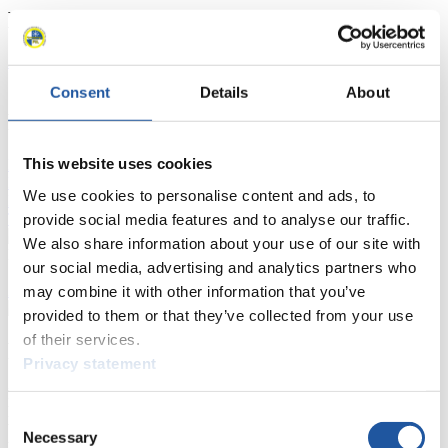
Ergebnisse
Aktuell
Gesamtstände
Statistiken
Consent
Details
About
FIL LIVE TV
This website uses cookies
Live Streaming
Kunstbahn
Rodeln
Live Streaming Alpin
Rodeln
Highlights YOG Gangwon 2024
We use cookies to personalise content and ads, to
Ergebnis-Live-Ticker Kunstbahn
Tippspiel
provide social media features and to analyse our traffic.
We also share information about your use of our site with
Naturbahn
our social media, advertising and analytics partners who
Zielgruppen Anzeigen
may combine it with other information that you’ve
provided to them or that they’ve collected from your use
of their services.
Für Presse- und Medienvertreter
Privacy statement
Hier finden Sie Informationen für Presse- und Medienvertreter. Sie
haben Zugriff auf Athletenbiographien und Informationen zu
Consent
Wettkämpfen. Außerdem können Sie Ihre Medienakkreditierung
Necessary
Selection
beantragen, die Grundregeln des Rennrodelsports einsehen und