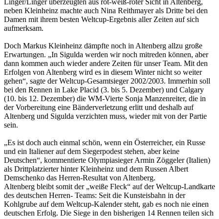
Linger/Linger überzeugten aus rot-weiß-roter Sicht in Altenberg,
neben Kleinheinz machte auch Nina Reithmayer als Dritte bei den
Damen mit ihrem besten Weltcup-Ergebnis aller Zeiten auf sich
aufmerksam.
Doch Markus Kleinheinz dämpfte noch in Altenberg allzu große
Erwartungen. „In Sigulda werden wir noch mitreden können, aber
dann kommen auch wieder andere Zeiten für unser Team. Mit den
Erfolgen von Altenberg wird es in diesem Winter nicht so weiter
gehen“, sagte der Weltcup-Gesamtsieger 2002/2003. Immerhin soll
bei den Rennen in Lake Placid (3. bis 5. Dezember) und Calgary
(10. bis 12. Dezember) die WM-Vierte Sonja Manzenreiter, die in
der Vorbereitung eine Bänderverletzung erlitt und deshalb auf
Altenberg und Sigulda verzichten muss, wieder mit von der Partie
sein.
„Es ist doch auch einmal schön, wenn ein Österreicher, ein Russe
und ein Italiener auf dem Siegerpodest stehen, aber keine
Deutschen“, kommentierte Olympiasieger Armin Zöggeler (Italien)
als Drittplatzierter hinter Kleinheinz und dem Russen Albert
Demschenko das Herren-Resultat von Altenberg.
Altenberg bleibt somit der „weiße Fleck“ auf der Weltcup-Landkarte
des deutschen Herren- Teams: Seit die Kunsteisbahn in der
Kohlgrube auf dem Weltcup-Kalender steht, gab es noch nie einen
deutschen Erfolg. Die Siege in den bisherigen 14 Rennen teilen sich