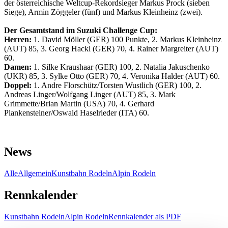
der österreichische Weltcup-Rekordsieger Markus Prock (sieben
Siege), Armin Zöggeler (fünf) und Markus Kleinheinz (zwei).
Der Gesamtstand im Suzuki Challenge Cup:
Herren:
1. David Möller (GER) 100 Punkte, 2. Markus Kleinheinz
(AUT) 85, 3. Georg Hackl (GER) 70, 4. Rainer Margreiter (AUT)
60.
Damen:
1. Silke Kraushaar (GER) 100, 2. Natalia Jakuschenko
(UKR) 85, 3. Sylke Otto (GER) 70, 4. Veronika Halder (AUT) 60.
Doppel:
1. Andre Florschütz/Torsten Wustlich (GER) 100, 2.
Andreas Linger/Wolfgang Linger (AUT) 85, 3. Mark
Grimmette/Brian Martin (USA) 70, 4. Gerhard
Plankensteiner/Oswald Haselrieder (ITA) 60.
News
Alle
Allgemein
Kunstbahn Rodeln
Alpin Rodeln
Rennkalender
Kunstbahn Rodeln
Alpin Rodeln
Rennkalender als PDF