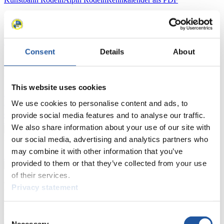
Ergebnisse
Aktuell
Gesamtstände
Statistiken
Consent
Details
About
FIL LIVE TV
This website uses cookies
Live Streaming
Kunstbahn
Rodeln
Live Streaming Alpin
Rodeln
Highlights YOG Gangwon 2024
We use cookies to personalise content and ads, to
Ergebnis-Live-Ticker Kunstbahn
provide social media features and to analyse our traffic.
Tippspiel
We also share information about your use of our site with
Naturbahn
our social media, advertising and analytics partners who
may combine it with other information that you’ve
Zielgruppen Anzeigen
provided to them or that they’ve collected from your use
of their services.
Für Presse- und Medienvertreter
Privacy statement
Hier finden Sie Informationen für Presse- und Medienvertreter. Sie
Consent
haben Zugriff auf Athletenbiographien und Informationen zu