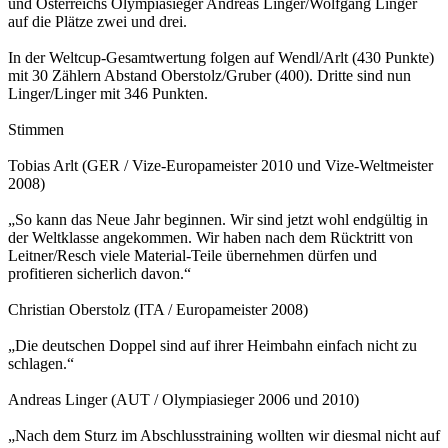
und Österreichs Olympiasieger Andreas Linger/Wolfgang Linger
auf die Plätze zwei und drei.
In der Weltcup-Gesamtwertung folgen auf Wendl/Arlt (430 Punkte)
mit 30 Zählern Abstand Oberstolz/Gruber (400). Dritte sind nun
Linger/Linger mit 346 Punkten.
Stimmen
Tobias Arlt (GER / Vize-Europameister 2010 und Vize-Weltmeister
2008)
„So kann das Neue Jahr beginnen. Wir sind jetzt wohl endgültig in
der Weltklasse angekommen. Wir haben nach dem Rücktritt von
Leitner/Resch viele Material-Teile übernehmen dürfen und
profitieren sicherlich davon.“
Christian Oberstolz (ITA / Europameister 2008)
„Die deutschen Doppel sind auf ihrer Heimbahn einfach nicht zu
schlagen.“
Andreas Linger (AUT / Olympiasieger 2006 und 2010)
„Nach dem Sturz im Abschlusstraining wollten wir diesmal nicht auf