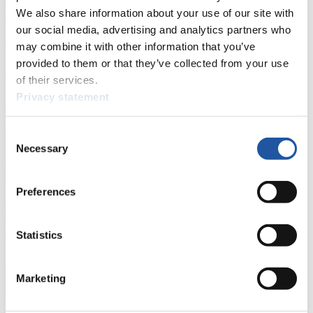
Ergebnisse
We also share information about your use of our site with
our social media, advertising and analytics partners who
Aktuell
Gesamtstände
Statistiken
may combine it with other information that you’ve
provided to them or that they’ve collected from your use
of their services.
FIL LIVE TV
Privacy statement
Live Streaming
Kunstbahn
Rodeln
Live Streaming Alpin
Rodeln
Highlights YOG Gangwon 2024
Consent
Ergebnis-Live-Ticker Kunstbahn
Necessary
Selection
Tippspiel
Naturbahn
Preferences
Zielgruppen Anzeigen
Statistics
Für Presse- und Medienvertreter
Hier finden Sie Informationen für Presse- und Medienvertreter. Sie
Marketing
haben Zugriff auf Athletenbiographien und Informationen zu
Wettkämpfen. Außerdem können Sie Ihre Medienakkreditierung
beantragen, die Grundregeln des Rennrodelsports einsehen und