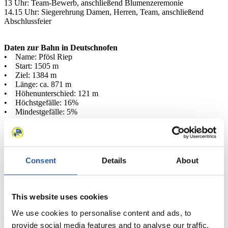
13 Uhr: Team-Bewerb, anschließend Blumenzeremonie
14.15 Uhr: Siegerehrung Damen, Herren, Team, anschließend
Abschlussfeier
Daten zur Bahn in Deutschnofen
• Name: Pfösl Riep
• Start: 1505 m
• Ziel: 1384 m
• Länge: ca. 871 m
• Höhenunterschied: 121 m
• Höchstgefälle: 16%
• Mindestgefälle: 5%
News
Consent
Details
About
Alle
Allgemein
Kunstbahn Rodeln
Alpin Rodeln
Rennkalender
This website uses cookies
We use cookies to personalise content and ads, to
Kunstbahn Rodeln
Alpin Rodeln
Rennkalender als PDF
provide social media features and to analyse our traffic.