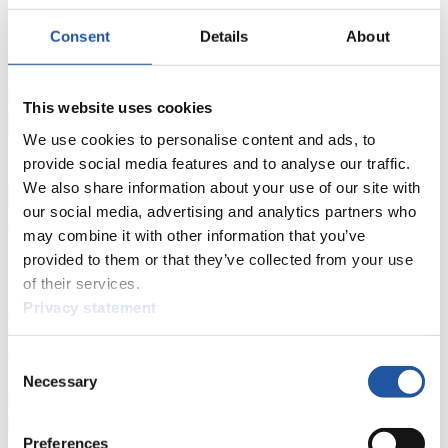
FIL LIVE TV
Consent
Details
About
Live Streaming
Kunstbahn
Rodeln
Live Streaming Alpin
Rodeln
Highlights YOG Gangwon 2024
Ergebnis-Live-Ticker Kunstbahn
Tippspiel
This website uses cookies
We use cookies to personalise content and ads, to
Naturbahn
provide social media features and to analyse our traffic.
Zielgruppen Anzeigen
We also share information about your use of our site with
our social media, advertising and analytics partners who
Für Presse- und Medienvertreter
may combine it with other information that you’ve
provided to them or that they’ve collected from your use
Hier finden Sie Informationen für Presse- und Medienvertreter. Sie
of their services.
haben Zugriff auf Athletenbiographien und Informationen zu
Privacy statement
Wettkämpfen. Außerdem können Sie Ihre Medienakkreditierung
beantragen, die Grundregeln des Rennrodelsports einsehen und
allgemeine Neuigkeiten einholen.
Consent
Necessary
Selection
>> Weiter
Preferences