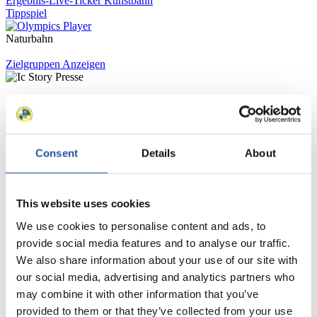
Ergebnis-Live-Ticker Kunstbahn
Tippspiel
Naturbahn
Zielgruppen Anzeigen
Für Presse- und Medienvertreter
Hier finden Sie Informationen für Presse- und Medienvertreter. Sie
haben Zugriff auf Athletenbiographien und Informationen zu
Consent
Details
About
Wettkämpfen. Außerdem können Sie Ihre Medienakkreditierung
beantragen, die Grundregeln des Rennrodelsports einsehen und
allgemeine Neuigkeiten einholen.
This website uses cookies
>> Weiter
We use cookies to personalise content and ads, to
provide social media features and to analyse our traffic.
We also share information about your use of our site with
Für Nationale Verbände
our social media, advertising and analytics partners who
may combine it with other information that you’ve
Hier können Sie sich über allgemeine Neuigkeiten informieren, das
aktuelle Regelwerk sowie Richtlinien zu Wettkämpfen, Anti-Doping
provided to them or that they’ve collected from your use