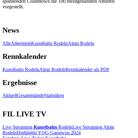
spannenden Countdown die 100 meistgenannten Athleten
vorgestellt.
News
Alle
Allgemein
Kunstbahn Rodeln
Alpin Rodeln
Rennkalender
Kunstbahn Rodeln
Alpin Rodeln
Rennkalender als PDF
Ergebnisse
Aktuell
Gesamtstände
Statistiken
FIL LIVE TV
Live Streaming
Kunstbahn
Rodeln
Live Streaming Alpin
Rodeln
Highlights YOG Gangwon 2024