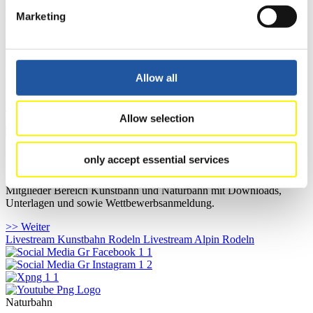
Für Fans
Marketing
Hier können Sie sich über allgemeine Neuigkeiten informieren, den
Rennkalender sowie die Ergebnisse einsehen und Live-Streams der
Wettkämpfe abrufen. Außerdem können Sie die Grundregeln des
Allow all
Rennrodelsports nachlesen und Athletenbiographien abrufen.
>> Weiter
Allow selection
Mitglieder Sektion
only accept essential services
Mitglieder Bereich Kunstbahn und Naturbahn mit Downloads,
Unterlagen und sowie Wettbewerbsanmeldung.
>> Weiter
Livestream Kunstbahn Rodeln
Livestream Alpin Rodeln
Naturbahn