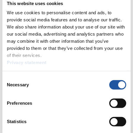
This website uses cookies
We use cookies to personalise content and ads, to
Für Ausrichter
provide social media features and to analyse our traffic.
We also share information about your use of our site with
Hier können Sie das aktuelle Regelwerk sowie Richtlinien zu
Wettkämpfen, Anti-Doping und Fairplay einsehen, sich über
our social media, advertising and analytics partners who
Kontaktpersonen für Wettkämpfe und Sponsoren informieren,
may combine it with other information that you’ve
sowie Informationen über Wettkämpfe abrufen.
provided to them or that they’ve collected from your use
>> Weiter
of their services.
Privacy statement
Für Athleten
Consent
Necessary
Selection
Hier können Sie das aktuelle Regelwerk sowie Richtlinien zu
Wettkämpfen, Anti-Doping und Fairplay einsehen, Ergebnislisten
und Informationen zu Wettkämpfen abrufen. Außerdem können Sie
Preferences
Ihre Athletenbiographie ansehen.
>> Weiter
Statistics