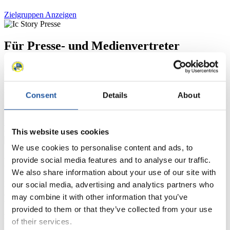
Zielgruppen Anzeigen
Für Presse- und Medienvertreter
Hier finden Sie Informationen für Presse- und Medienvertreter. Sie
haben Zugriff auf Athletenbiographien und Informationen zu
Wettkämpfen. Außerdem können Sie Ihre Medienakkreditierung
Consent
Details
About
beantragen, die Grundregeln des Rennrodelsports einsehen und
allgemeine Neuigkeiten einholen.
>> Weiter
This website uses cookies
We use cookies to personalise content and ads, to
Für Nationale Verbände
provide social media features and to analyse our traffic.
We also share information about your use of our site with
Hier können Sie sich über allgemeine Neuigkeiten informieren, das
our social media, advertising and analytics partners who
aktuelle Regelwerk sowie Richtlinien zu Wettkämpfen, Anti-Doping
may combine it with other information that you’ve
und Fairplay nachlesen, auf Athletenbiographien zugreifen,
provided to them or that they’ve collected from your use
Ausschreibungen für Wettkämpfe herunterladen, sowie auf die
Mitgliedersektion zugreifen.
of their services.