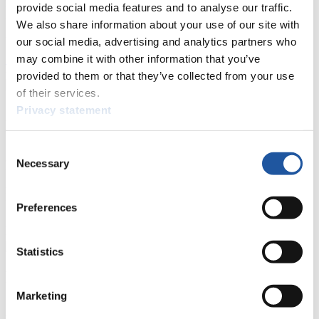
provide social media features and to analyse our traffic.
Wettkämpfen. Außerdem können Sie Ihre Medienakkreditierung
beantragen, die Grundregeln des Rennrodelsports einsehen und
We also share information about your use of our site with
allgemeine Neuigkeiten einholen.
our social media, advertising and analytics partners who
may combine it with other information that you’ve
>> Weiter
provided to them or that they’ve collected from your use
of their services.
Privacy statement
Für Nationale Verbände
Hier können Sie sich über allgemeine Neuigkeiten informieren, das
Consent
aktuelle Regelwerk sowie Richtlinien zu Wettkämpfen, Anti-Doping
Necessary
Selection
und Fairplay nachlesen, auf Athletenbiographien zugreifen,
Ausschreibungen für Wettkämpfe herunterladen, sowie auf die
Mitgliedersektion zugreifen.
Preferences
>> Weiter
Statistics
Für Ausrichter
Marketing
Hier können Sie das aktuelle Regelwerk sowie Richtlinien zu