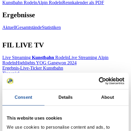
Kunstbahn Rodeln
Alpin Rodeln
Rennkalender als PDF
Ergebnisse
Aktuell
Gesamtstände
Statistiken
FIL LIVE TV
Live Streaming
Kunstbahn
Rodeln
Live Streaming Alpin
Rodeln
Highlights YOG Gangwon 2024
Ergebnis-Live-Ticker Kunstbahn
Tippspiel
Naturbahn
Zielgruppen Anzeigen
Consent
Details
About
Für Presse- und Medienvertreter
This website uses cookies
Hier finden Sie Informationen für Presse- und Medienvertreter. Sie
We use cookies to personalise content and ads, to
haben Zugriff auf Athletenbiographien und Informationen zu