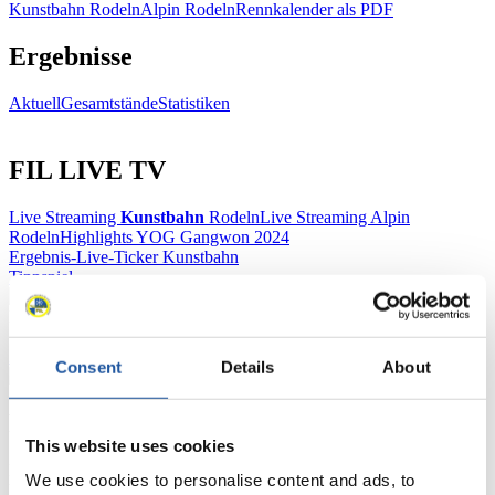
Kunstbahn Rodeln
Alpin Rodeln
Rennkalender als PDF
Ergebnisse
Aktuell
Gesamtstände
Statistiken
FIL LIVE TV
Live Streaming
Kunstbahn
Rodeln
Live Streaming Alpin
Rodeln
Highlights YOG Gangwon 2024
Ergebnis-Live-Ticker Kunstbahn
Tippspiel
Naturbahn
Zielgruppen Anzeigen
Consent
Details
About
Für Presse- und Medienvertreter
This website uses cookies
Hier finden Sie Informationen für Presse- und Medienvertreter. Sie
We use cookies to personalise content and ads, to
haben Zugriff auf Athletenbiographien und Informationen zu