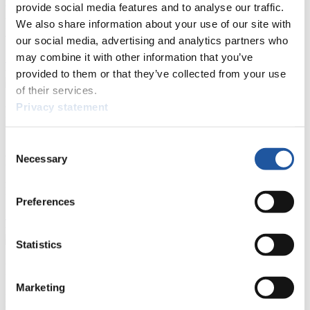
provide social media features and to analyse our traffic.
Wettkämpfen. Außerdem können Sie Ihre Medienakkreditierung
beantragen, die Grundregeln des Rennrodelsports einsehen und
We also share information about your use of our site with
allgemeine Neuigkeiten einholen.
our social media, advertising and analytics partners who
may combine it with other information that you’ve
>> Weiter
provided to them or that they’ve collected from your use
of their services.
Privacy statement
Für Nationale Verbände
Hier können Sie sich über allgemeine Neuigkeiten informieren, das
Consent
aktuelle Regelwerk sowie Richtlinien zu Wettkämpfen, Anti-Doping
Necessary
Selection
und Fairplay nachlesen, auf Athletenbiographien zugreifen,
Ausschreibungen für Wettkämpfe herunterladen, sowie auf die
Mitgliedersektion zugreifen.
Preferences
>> Weiter
Statistics
Für Ausrichter
Marketing
Hier können Sie das aktuelle Regelwerk sowie Richtlinien zu