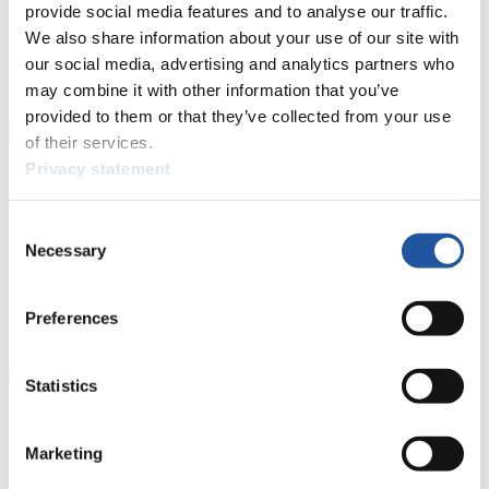
provide social media features and to analyse our traffic.
Wettkämpfen. Außerdem können Sie Ihre Medienakkreditierung
beantragen, die Grundregeln des Rennrodelsports einsehen und
We also share information about your use of our site with
allgemeine Neuigkeiten einholen.
our social media, advertising and analytics partners who
may combine it with other information that you’ve
>> Weiter
provided to them or that they’ve collected from your use
of their services.
Privacy statement
Für Nationale Verbände
Hier können Sie sich über allgemeine Neuigkeiten informieren, das
Consent
aktuelle Regelwerk sowie Richtlinien zu Wettkämpfen, Anti-Doping
Necessary
Selection
und Fairplay nachlesen, auf Athletenbiographien zugreifen,
Ausschreibungen für Wettkämpfe herunterladen, sowie auf die
Mitgliedersektion zugreifen.
Preferences
>> Weiter
Statistics
Für Ausrichter
Marketing
Hier können Sie das aktuelle Regelwerk sowie Richtlinien zu