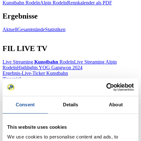
Kunstbahn Rodeln
Alpin Rodeln
Rennkalender als PDF
Ergebnisse
Aktuell
Gesamtstände
Statistiken
FIL LIVE TV
Live Streaming
Kunstbahn
Rodeln
Live Streaming Alpin
Rodeln
Highlights YOG Gangwon 2024
Ergebnis-Live-Ticker Kunstbahn
Tippspiel
Naturbahn
Zielgruppen Anzeigen
Consent
Details
About
Für Presse- und Medienvertreter
This website uses cookies
Hier finden Sie Informationen für Presse- und Medienvertreter. Sie
We use cookies to personalise content and ads, to
haben Zugriff auf Athletenbiographien und Informationen zu