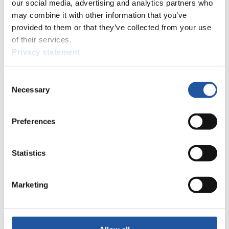
our social media, advertising and analytics partners who
may combine it with other information that you’ve
Olympische Winterspiele Herren Einsitzer 2009/2010 in
provided to them or that they’ve collected from your use
Whistler (CAN)
of their services.
Platzierung
Athlet
Privacy statement
1
Felix Loch (GER)
2
David Möller (GER)
Consent
3
Armin Zöggeler (ITA)
Necessary
Selection
4
Albert Demchenko (RUS)
5
Andi Langenhan (GER)
6
Daniel Pfister (AUT)
Preferences
7
Sam Edney (CAN)
8
Tony Benshoof (USA)
9
Wolfgang Kindl (AUT)
Statistics
10
Manuel Pfister (AUT)
11
Martins Rubenis (LAT)
Marketing
12
Viktor Kneyb (RUS)
13
Chris Mazdzer (USA)
14
Jeff Christie (CAN)
15
Bengt Walden (USA)