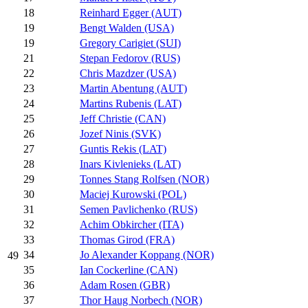
18
Reinhard Egger (AUT)
19
Bengt Walden (USA)
19
Gregory Carigiet (SUI)
21
Stepan Fedorov (RUS)
22
Chris Mazdzer (USA)
23
Martin Abentung (AUT)
24
Martins Rubenis (LAT)
25
Jeff Christie (CAN)
26
Jozef Ninis (SVK)
27
Guntis Rekis (LAT)
28
Inars Kivlenieks (LAT)
29
Tonnes Stang Rolfsen (NOR)
30
Maciej Kurowski (POL)
31
Semen Pavlichenko (RUS)
32
Achim Obkircher (ITA)
33
Thomas Girod (FRA)
34
Jo Alexander Koppang (NOR)
49
35
Ian Cockerline (CAN)
36
Adam Rosen (GBR)
37
Thor Haug Norbech (NOR)