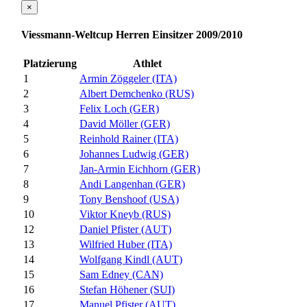
×
Viessmann-Weltcup Herren Einsitzer 2009/2010
Platzierung
Athlet
1
Armin Zöggeler (ITA)
2
Albert Demchenko (RUS)
3
Felix Loch (GER)
4
David Möller (GER)
5
Reinhold Rainer (ITA)
6
Johannes Ludwig (GER)
7
Jan-Armin Eichhorn (GER)
8
Andi Langenhan (GER)
9
Tony Benshoof (USA)
10
Viktor Kneyb (RUS)
12
Daniel Pfister (AUT)
13
Wilfried Huber (ITA)
14
Wolfgang Kindl (AUT)
15
Sam Edney (CAN)
16
Stefan Höhener (SUI)
17
Manuel Pfister (AUT)