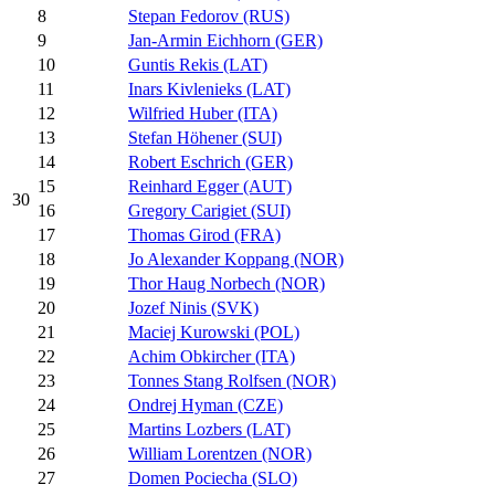
8
Stepan Fedorov (RUS)
9
Jan-Armin Eichhorn (GER)
10
Guntis Rekis (LAT)
11
Inars Kivlenieks (LAT)
12
Wilfried Huber (ITA)
13
Stefan Höhener (SUI)
14
Robert Eschrich (GER)
15
Reinhard Egger (AUT)
30
16
Gregory Carigiet (SUI)
17
Thomas Girod (FRA)
18
Jo Alexander Koppang (NOR)
19
Thor Haug Norbech (NOR)
20
Jozef Ninis (SVK)
21
Maciej Kurowski (POL)
22
Achim Obkircher (ITA)
23
Tonnes Stang Rolfsen (NOR)
24
Ondrej Hyman (CZE)
25
Martins Lozbers (LAT)
26
William Lorentzen (NOR)
27
Domen Pociecha (SLO)