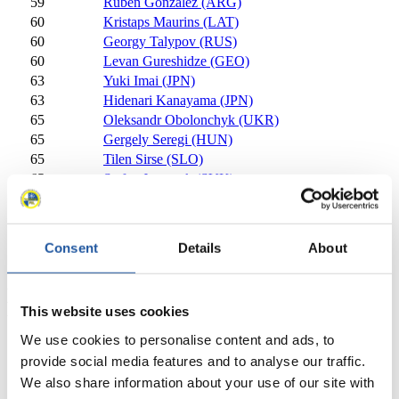
59
Ruben Gonzalez (ARG)
60
Kristaps Maurins (LAT)
60
Georgy Talypov (RUS)
60
Levan Gureshidze (GEO)
63
Yuki Imai (JPN)
63
Hidenari Kanayama (JPN)
65
Oleksandr Obolonchyk (UKR)
65
Gergely Seregi (HUN)
65
Tilen Sirse (SLO)
65
Stefan Jasencak (SVK)
65
Sebastian Szabla (POL)
65
Michal Dlugosz (POL)
Schließen
Consent
Details
About
Viessmann-Weltcup Herren Einsitzer 2009/2010
Erfolge
Seit Saison 2009/2010, Olympische
This website uses cookies
Winterspiele seit 2002
We use cookies to personalise content and ads, to
Olympische Spiele
provide social media features and to analyse our traffic.
We also share information about your use of our site with
×