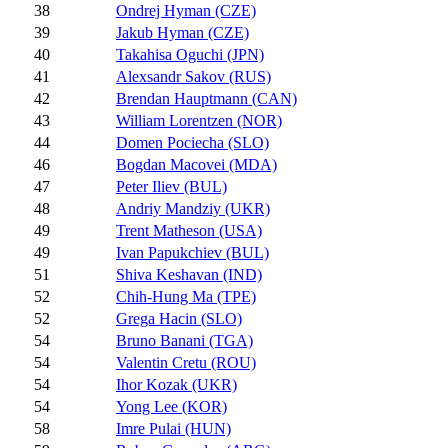
38
Ondrej Hyman (CZE)
39
Jakub Hyman (CZE)
40
Takahisa Oguchi (JPN)
41
Alexsandr Sakov (RUS)
42
Brendan Hauptmann (CAN)
43
William Lorentzen (NOR)
44
Domen Pociecha (SLO)
46
Bogdan Macovei (MDA)
47
Peter Iliev (BUL)
48
Andriy Mandziy (UKR)
49
Trent Matheson (USA)
49
Ivan Papukchiev (BUL)
51
Shiva Keshavan (IND)
52
Chih-Hung Ma (TPE)
52
Grega Hacin (SLO)
54
Bruno Banani (TGA)
54
Valentin Cretu (ROU)
54
Ihor Kozak (UKR)
54
Yong Lee (KOR)
58
Imre Pulai (HUN)