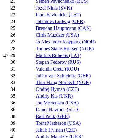
21
Semen Pavlichenko (RUS)
22
Jozef Ninis (SVK)
23
Inars Kivlenieks (LAT)
24
Johannes Ludwig (GER)
25
Brendan Hauptmann (CAN)
26
Chris Mazdzer (USA)
27
Jo Alexander Koppang (NOR)
28
Tonnes Stang Rolfsen (NOR)
29
Martins Rubenis (LAT)
47
30
Stepan Fedorov (RUS)
31
Valentin Cretu (ROU)
32
Julian von Schleinitz (GER)
33
Thor Haug Norbech (NOR)
34
Ondrej Hyman (CZE)
35
Andriy Kis (UKR)
36
Joe Mortensen (USA)
36
Danej Navrboc (SLO)
38
Ralf Palik (GER)
39
Trent Matheson (USA)
40
Jakub Hyman (CZE)
41
Andriy Mandziy (UKR)