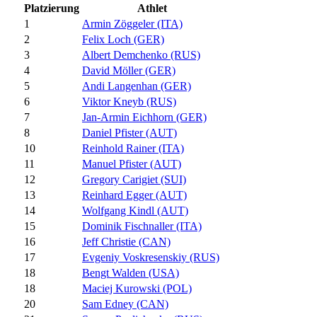
Platzierung
Athlet
1
Armin Zöggeler (ITA)
2
Felix Loch (GER)
3
Albert Demchenko (RUS)
4
David Möller (GER)
5
Andi Langenhan (GER)
6
Viktor Kneyb (RUS)
7
Jan-Armin Eichhorn (GER)
8
Daniel Pfister (AUT)
10
Reinhold Rainer (ITA)
11
Manuel Pfister (AUT)
12
Gregory Carigiet (SUI)
13
Reinhard Egger (AUT)
14
Wolfgang Kindl (AUT)
15
Dominik Fischnaller (ITA)
16
Jeff Christie (CAN)
17
Evgeniy Voskresenskiy (RUS)
18
Bengt Walden (USA)
18
Maciej Kurowski (POL)
20
Sam Edney (CAN)