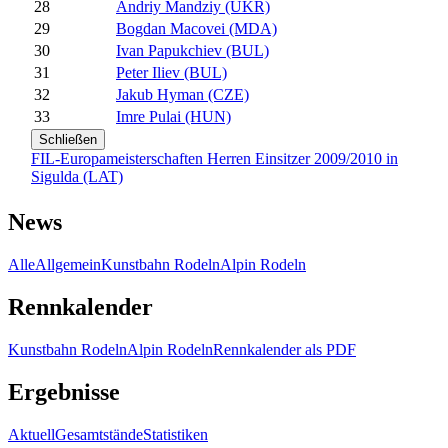
28
Andriy Mandziy (UKR)
29
Bogdan Macovei (MDA)
30
Ivan Papukchiev (BUL)
31
Peter Iliev (BUL)
32
Jakub Hyman (CZE)
33
Imre Pulai (HUN)
Schließen
FIL-Europameisterschaften Herren Einsitzer 2009/2010 in
Sigulda (LAT)
News
Alle
Allgemein
Kunstbahn Rodeln
Alpin Rodeln
Rennkalender
Kunstbahn Rodeln
Alpin Rodeln
Rennkalender als PDF
Ergebnisse
Aktuell
Gesamtstände
Statistiken