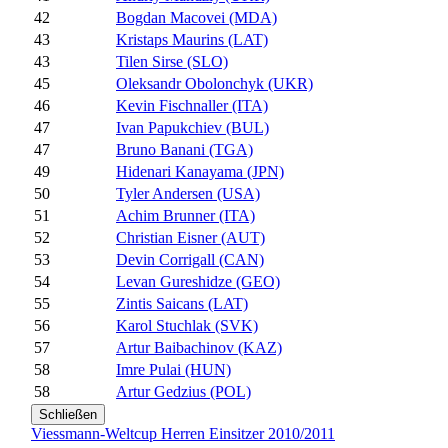
42
Bogdan Macovei (MDA)
43
Kristaps Maurins (LAT)
43
Tilen Sirse (SLO)
45
Oleksandr Obolonchyk (UKR)
46
Kevin Fischnaller (ITA)
47
Ivan Papukchiev (BUL)
47
Bruno Banani (TGA)
49
Hidenari Kanayama (JPN)
50
Tyler Andersen (USA)
51
Achim Brunner (ITA)
52
Christian Eisner (AUT)
53
Devin Corrigall (CAN)
54
Levan Gureshidze (GEO)
55
Zintis Saicans (LAT)
56
Karol Stuchlak (SVK)
57
Artur Baibachinov (KAZ)
58
Imre Pulai (HUN)
58
Artur Gedzius (POL)
Schließen
Viessmann-Weltcup Herren Einsitzer 2010/2011