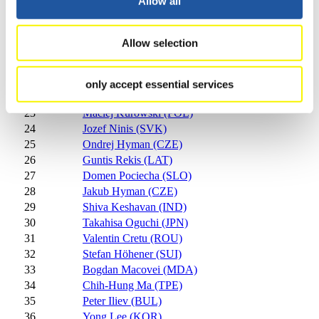
Allow all
16
Adam Rosen (GBR)
17
David Mair (ITA)
18
Inars Kivlenieks (LAT)
37
Allow selection
19
Stepan Fedorov (RUS)
20
Ian Cockerline (CAN)
21
Reinhold Rainer (ITA)
only accept essential services
22
Thomas Girod (FRA)
23
Maciej Kurowski (POL)
24
Jozef Ninis (SVK)
25
Ondrej Hyman (CZE)
26
Guntis Rekis (LAT)
27
Domen Pociecha (SLO)
28
Jakub Hyman (CZE)
29
Shiva Keshavan (IND)
30
Takahisa Oguchi (JPN)
31
Valentin Cretu (ROU)
32
Stefan Höhener (SUI)
33
Bogdan Macovei (MDA)
34
Chih-Hung Ma (TPE)
35
Peter Iliev (BUL)
36
Yong Lee (KOR)