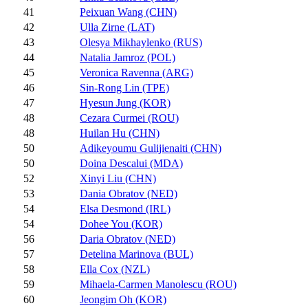
41
Peixuan Wang (CHN)
42
Ulla Zirne (LAT)
43
Olesya Mikhaylenko (RUS)
44
Natalia Jamroz (POL)
45
Veronica Ravenna (ARG)
46
Sin-Rong Lin (TPE)
47
Hyesun Jung (KOR)
48
Cezara Curmei (ROU)
48
Huilan Hu (CHN)
50
Adikeyoumu Gulijienaiti (CHN)
50
Doina Descalui (MDA)
52
Xinyi Liu (CHN)
53
Dania Obratov (NED)
54
Elsa Desmond (IRL)
54
Dohee You (KOR)
56
Daria Obratov (NED)
57
Detelina Marinova (BUL)
58
Ella Cox (NZL)
59
Mihaela-Carmen Manolescu (ROU)
60
Jeongim Oh (KOR)