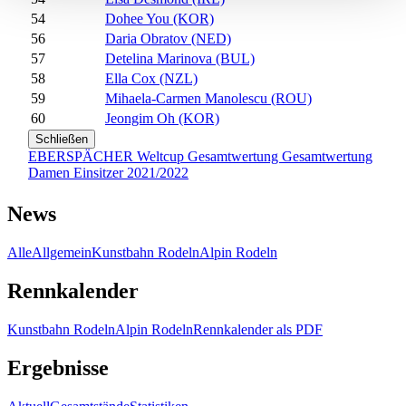
54
Dohee You (KOR)
56
Daria Obratov (NED)
57
Detelina Marinova (BUL)
58
Ella Cox (NZL)
59
Mihaela-Carmen Manolescu (ROU)
60
Jeongim Oh (KOR)
Schließen
EBERSPÄCHER Weltcup Gesamtwertung Gesamtwertung
Damen Einsitzer 2021/2022
News
Alle
Allgemein
Kunstbahn Rodeln
Alpin Rodeln
Rennkalender
Kunstbahn Rodeln
Alpin Rodeln
Rennkalender als PDF
Ergebnisse