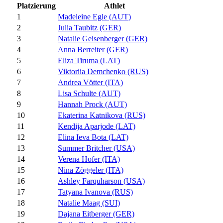
Platzierung
Athlet
1
Madeleine Egle (AUT)
2
Julia Taubitz (GER)
3
Natalie Geisenberger (GER)
4
Anna Berreiter (GER)
5
Eliza Tiruma (LAT)
6
Viktoriia Demchenko (RUS)
7
Andrea Vötter (ITA)
8
Lisa Schulte (AUT)
9
Hannah Prock (AUT)
10
Ekaterina Katnikova (RUS)
11
Kendija Aparjode (LAT)
12
Elina Ieva Bota (LAT)
13
Summer Britcher (USA)
14
Verena Hofer (ITA)
15
Nina Zöggeler (ITA)
16
Ashley Farquharson (USA)
17
Tatyana Ivanova (RUS)
18
Natalie Maag (SUI)
19
Dajana Eitberger (GER)