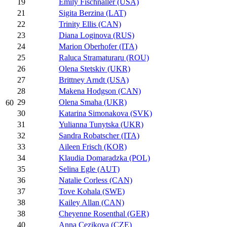
19
Emily Fischnaller (USA)
21
Sigita Berzina (LAT)
22
Trinity Ellis (CAN)
23
Diana Loginova (RUS)
24
Marion Oberhofer (ITA)
25
Raluca Stramaturaru (ROU)
26
Olena Stetskiv (UKR)
27
Brittney Arndt (USA)
28
Makena Hodgson (CAN)
29
Olena Smaha (UKR)
60
30
Katarina Simonakova (SVK)
31
Yulianna Tunytska (UKR)
32
Sandra Robatscher (ITA)
33
Aileen Frisch (KOR)
34
Klaudia Domaradzka (POL)
35
Selina Egle (AUT)
36
Natalie Corless (CAN)
37
Tove Kohala (SWE)
38
Kailey Allan (CAN)
38
Cheyenne Rosenthal (GER)
40
Anna Cezikova (CZE)