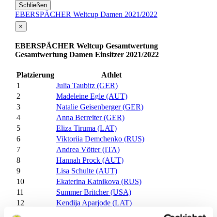
Schließen
EBERSPÄCHER Weltcup Damen 2021/2022
×
EBERSPÄCHER Weltcup Gesamtwertung
Gesamtwertung Damen Einsitzer 2021/2022
Platzierung
Athlet
1
Julia Taubitz (GER)
2
Madeleine Egle (AUT)
3
Natalie Geisenberger (GER)
4
Anna Berreiter (GER)
5
Eliza Tiruma (LAT)
6
Viktoriia Demchenko (RUS)
7
Andrea Vötter (ITA)
8
Hannah Prock (AUT)
9
Lisa Schulte (AUT)
10
Ekaterina Katnikova (RUS)
11
Summer Britcher (USA)
12
Kendija Aparjode (LAT)
13
Tatyana Ivanova (RUS)