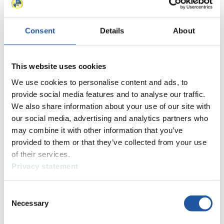
14
Nina Zöggeler (ITA)
15
Ashley Farquharson (USA)
15
Elina Ieva Bota (LAT)
Consent
Details
About
17
Verena Hofer (ITA)
18
Dajana Eitberger (GER)
19
Emily Fischnaller (USA)
This website uses cookies
20
Natalie Maag (SUI)
We use cookies to personalise content and ads, to
21
Diana Loginova (RUS)
provide social media features and to analyse our traffic.
22
Sigita Berzina (LAT)
We also share information about your use of our site with
23
Marion Oberhofer (ITA)
24
Trinity Ellis (CAN)
our social media, advertising and analytics partners who
25
Raluca Stramaturaru (ROU)
may combine it with other information that you’ve
26
Selina Egle (AUT)
provided to them or that they’ve collected from your use
27
Olena Stetskiv (UKR)
of their services.
28
Brittney Arndt (USA)
Privacy statement
29
Makena Hodgson (CAN)
60
30
Olena Smaha (UKR)
Consent
31
Katarina Simonakova (SVK)
Necessary
Selection
31
Ulla Zirne (LAT)
33
Yulianna Tunytska (UKR)