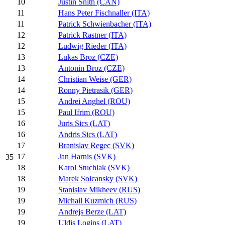
10
Justin Snith (CAN)
11
Hans Peter Fischnaller (ITA)
11
Patrick Schwienbacher (ITA)
12
Patrick Rastner (ITA)
12
Ludwig Rieder (ITA)
13
Lukas Broz (CZE)
13
Antonin Broz (CZE)
14
Christian Weise (GER)
14
Ronny Pietrasik (GER)
15
Andrei Anghel (ROU)
15
Paul Ifrim (ROU)
16
Juris Sics (LAT)
16
Andris Sics (LAT)
17
Branislav Regec (SVK)
17
Jan Harnis (SVK)
35
18
Karol Stuchlak (SVK)
18
Marek Solcansky (SVK)
19
Stanislav Mikheev (RUS)
19
Michail Kuzmich (RUS)
19
Andrejs Berze (LAT)
19
Uldis Logins (LAT)