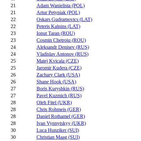
21
Adam Wanielista (POL)
21
Artur Petyniak (POL)
22
Oskars Gudramovics (LAT)
22
Peteris Kalnins (LAT)
23
Ionut Taran (ROU)
23
Cosmin Chetroiu (ROU)
24
Aleksandr Denisev (RUS)
24
Vladislav Antonov (RUS)
25
Matej Kvicala (CZE)
25
Jaromir Kudera (CZE)
26
Zachary Clark (USA)
26
Shane Hook (USA)
27
Boris Kuryshkin (RUS)
27
Pavel Kuzmich (RUS)
28
Oleh Fitel (UKR)
28
Chris Rohmeis (GER)
28
Daniel Rothamel (GER)
28
Ivan Vynnytskyy (UKR)
30
Luca Hunziker (SUI)
30
Christian Maag (SUI)