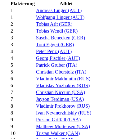
Platzierung
Athlet
1
Andreas Linger (AUT)
1
Wolfgang Linger (AUT)
2
Tobias Arlt (GER)
2
Tobias Wendl (GER)
3
Sascha Benecken (GER)
3
Toni Eggert (GER)
4
Peter Penz (AUT)
4
Georg Fischler (AUT)
5
Patrick Gruber (ITA)
5
Christian Oberstolz (ITA)
6
Vladimir Makhnutin (RUS)
6
Vladislav Yuzhakov (RUS)
7
Christian Niccum (USA)
7
Jayson Terdiman (USA)
8
Vladimir Prokhorov (RUS)
8
Ivan Nevmerzhitskiy (RUS)
9
Preston Griffall (USA)
9
Matthew Mortensen (USA)
10
Tristan Walker (CAN)