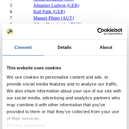
5
Johannes Ludwig (GER)
6
Ralf Palik (GER)
7
Manuel Pfister (AUT)
8
Albert Demchenko (RUS)
9
Dominik Fischnaller (ITA)
10
Daniel Pfister (AUT)
11
Reinhard Egger (AUT)
Consent
Details
About
13
Gregory Carigiet (SUI)
14
Stepan Fedorov (RUS)
15
Wolfgang Kindl (AUT)
This website uses cookies
16
Viktor Kneyb (RUS)
17
Sam Edney (CAN)
We use cookies to personalise content and ads, to
18
Inars Kivlenieks (LAT)
provide social media features and to analyse our traffic.
19
Jo Alexander Koppang (NOR)
We also share information about your use of our site with
20
Evgeniy Voskresenskiy (RUS)
our social media, advertising and analytics partners who
21
Maciej Kurowski (POL)
may combine it with other information that you’ve
22
Jozef Ninis (SVK)
provided to them or that they’ve collected from your use
23
Semen Pavlichenko (RUS)
of their services.
24
Chris Mazdzer (USA)
Privacy statement
25
Kevin Fischnaller (ITA)