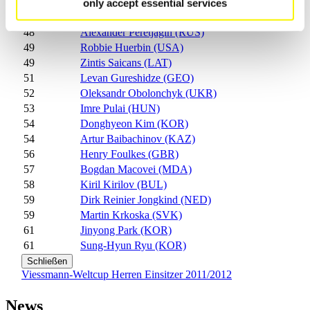
46
Jakub Hyman (CZE)
only accept essential services
46
Arturs Darznieks (LAT)
48
Alexander Peretjagin (RUS)
49
Robbie Huerbin (USA)
49
Zintis Saicans (LAT)
51
Levan Gureshidze (GEO)
52
Oleksandr Obolonchyk (UKR)
53
Imre Pulai (HUN)
54
Donghyeon Kim (KOR)
54
Artur Baibachinov (KAZ)
56
Henry Foulkes (GBR)
57
Bogdan Macovei (MDA)
58
Kiril Kirilov (BUL)
59
Dirk Reinier Jongkind (NED)
59
Martin Krkoska (SVK)
61
Jinyong Park (KOR)
61
Sung-Hyun Ryu (KOR)
Schließen
Viessmann-Weltcup Herren Einsitzer 2011/2012
News