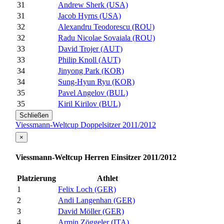
31
Andrew Sherk (USA)
31
Jacob Hyrns (USA)
32
Alexandru Teodorescu (ROU)
32
Radu Nicolae Sovaiala (ROU)
33
David Trojer (AUT)
33
Philip Knoll (AUT)
34
Jinyong Park (KOR)
34
Sung-Hyun Ryu (KOR)
35
Pavel Angelov (BUL)
35
Kiril Kirilov (BUL)
Schließen
Viessmann-Weltcup Doppelsitzer 2011/2012
×
Viessmann-Weltcup Herren Einsitzer 2011/2012
Platzierung
Athlet
1
Felix Loch (GER)
2
Andi Langenhan (GER)
3
David Möller (GER)
4
Armin Zöggeler (ITA)