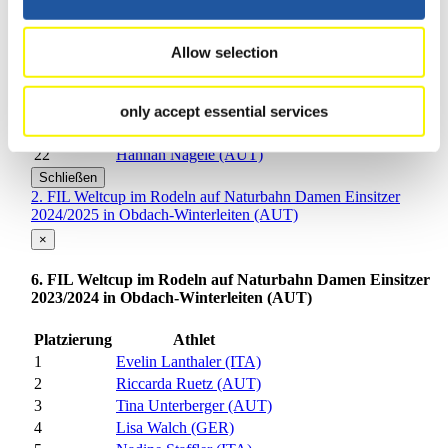
15
Katerina Stehlikova (CZE)
16
Nadja Loder (CAN)
17
Lea Krissakova (SVK)
Allow selection
18
Alexandra Deac (ROU)
19
Mihaela Ionela Boca (ROU)
20
Nadine Staffler (ITA)
only accept essential services
21
Jenny Castiglioni (ITA)
22
Hannah Nagele (AUT)
Schließen
2. FIL Weltcup im Rodeln auf Naturbahn Damen Einsitzer
2024/2025 in Obdach-Winterleiten (AUT)
×
6. FIL Weltcup im Rodeln auf Naturbahn Damen Einsitzer
2023/2024 in Obdach-Winterleiten (AUT)
Platzierung
Athlet
1
Evelin Lanthaler (ITA)
2
Riccarda Ruetz (AUT)
3
Tina Unterberger (AUT)
4
Lisa Walch (GER)