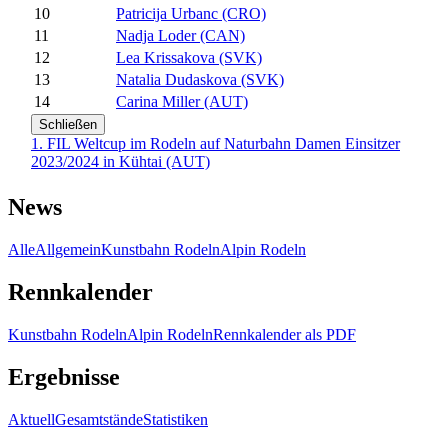
10
Patricija Urbanc (CRO)
11
Nadja Loder (CAN)
12
Lea Krissakova (SVK)
13
Natalia Dudaskova (SVK)
14
Carina Miller (AUT)
Schließen
1. FIL Weltcup im Rodeln auf Naturbahn Damen Einsitzer
2023/2024 in Kühtai (AUT)
News
Alle
Allgemein
Kunstbahn Rodeln
Alpin Rodeln
Rennkalender
Kunstbahn Rodeln
Alpin Rodeln
Rennkalender als PDF
Ergebnisse
Aktuell
Gesamtstände
Statistiken