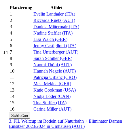
Platzierung
Athlet
1
Evelin Lanthaler (ITA)
2
Riccarda Ruetz (AUT)
3
Daniela Mittermair (ITA)
4
Nadine Staffler (ITA)
5
Lisa Walch (GER)
6
Jenny Castiglioni (ITA)
7
Tina Unterberger (AUT)
14
8
Sarah Schiller (GER)
9
Naomi Thöni (AUT)
10
Hannah Nagele (AUT)
11
Patricija Urbanc (CRO)
12
Meta Mekina (GER)
13
Katie Cookman (USA)
14
Nadja Loder (CAN)
15
Tina Stuffer (ITA)
16
Carina Miller (AUT)
Schließen
3. FIL Weltcup im Rodeln auf Naturbahn + Eliminator Damen
Einsitzer 2023/2024 in Umhausen (AUT)