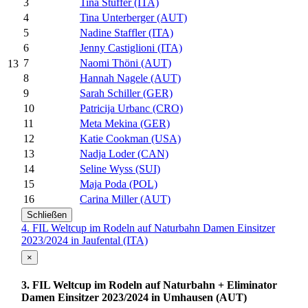
3
Tina Stuffer (ITA)
4
Tina Unterberger (AUT)
5
Nadine Staffler (ITA)
6
Jenny Castiglioni (ITA)
7
Naomi Thöni (AUT)
13
8
Hannah Nagele (AUT)
9
Sarah Schiller (GER)
10
Patricija Urbanc (CRO)
11
Meta Mekina (GER)
12
Katie Cookman (USA)
13
Nadja Loder (CAN)
14
Seline Wyss (SUI)
15
Maja Poda (POL)
16
Carina Miller (AUT)
Schließen
4. FIL Weltcup im Rodeln auf Naturbahn Damen Einsitzer
2023/2024 in Jaufental (ITA)
×
3. FIL Weltcup im Rodeln auf Naturbahn + Eliminator
Damen Einsitzer 2023/2024 in Umhausen (AUT)