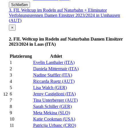
Schließen
3. FIL Weltcup im Rodeln auf Naturbahn + Eliminator
Verfolgungsrennen Damen Einsitzer 2023/2024 in Umhausen
(AUT)
×
2. FIL Weltcup im Rodeln auf Naturbahn Damen Einsitzer
2023/2024 in Laas (ITA)
Platzierung
Athlet
1
Evelin Lanthaler (ITA)
2
Daniela Mittermair (ITA)
3
Nadine Staffler (ITA)
4
Riccarda Ruetz (AUT)
5
Lisa Walch (GER)
6
Jenny Castiglioni (ITA)
12
7
Tina Unterberger (AUT)
8
Sarah Schiller (GER)
9
Meta Mekina (SLO)
10
Katie Cookman (USA)
11
Patricija Urbanc (CRO)