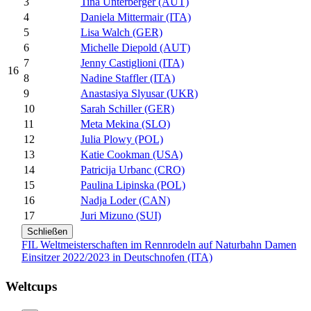
3
Tina Unterberger (AUT)
4
Daniela Mittermair (ITA)
5
Lisa Walch (GER)
6
Michelle Diepold (AUT)
7
Jenny Castiglioni (ITA)
16
8
Nadine Staffler (ITA)
9
Anastasiya Slyusar (UKR)
10
Sarah Schiller (GER)
11
Meta Mekina (SLO)
12
Julia Plowy (POL)
13
Katie Cookman (USA)
14
Patricija Urbanc (CRO)
15
Paulina Lipinska (POL)
16
Nadja Loder (CAN)
17
Juri Mizuno (SUI)
Schließen
FIL Weltmeisterschaften im Rennrodeln auf Naturbahn Damen
Einsitzer 2022/2023 in Deutschnofen (ITA)
Weltcups