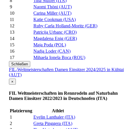
8
Tina Stuffer (ITA)
9
Naomi Thöni (AUT)
10
Carina Miller (AUT)
11
Katie Cookman (USA)
12
Ruby Carla Holland-Moritz (GER)
13
Patricija Urbanc (CRO)
14
Magdalena Enig (GER)
15
Maja Poda (POL)
16
Nadja Loder (CAN)
17
Mihaela Ionela Boca (ROU)
Schließen
FIL-Weltmeisterschaften Damen Einsitzer 2024/2025 in Kühtai
(AUT)
×
FIL Weltmeisterschaften im Rennrodeln auf Naturbahn
Damen Einsitzer 2022/2023 in Deutschnofen (ITA)
Platzierung
Athlet
1
Evelin Lanthaler (ITA)
2
Greta Pinggera (ITA)