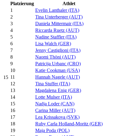
Platzierung
Athlet
1
Evelin Lanthaler (ITA)
2
Tina Unterberger (AUT)
3
Daniela Mittermair (ITA)
4
Riccarda Ruetz (AUT)
5
Nadine Staffler (ITA)
6
Lisa Walch (GER)
7
Jenny Castiglioni (ITA)
8
Naomi Thöni (AUT)
9
Patricija Urbanc (CRO)
10
Katie Cookman (USA)
11
Hannah Nagele (AUT)
15
12
Tina Stuffer (ITA)
13
Magdalena Enig (GER)
14
Lotte Mulser (ITA)
15
Nadja Loder (CAN)
16
Carina Miller (AUT)
17
Lea Krissakova (SVK)
18
Ruby Carla Holland-Moritz (GER)
19
Maja Poda (POL)