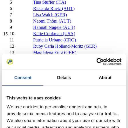
5
Tina Stuffer (ITA)
6
Riccarda Ruetz (AUT)
7
Lisa Walch (GER)
8
Naomi Thöni (AUT)
9
Hannah Nagele (AUT)
10
Katie Cookman (USA)
15
11
Patricija Urbanc (CRO)
12
Ruby Carla Holland-Moritz (GER)
13
Magdalena Enig (GER)
14
Maja Poda (POL)
15
Nadja Loder (CAN)
16
Katerina Stehlikova (CZE)
Consent
Details
About
17
Lea Krissakova (SVK)
18
Mihaela Ionela Boca (ROU)
19
Alexandra Deac (ROU)
20
Lotte Mulser (ITA)
This website uses cookies
21
Jenny Castiglioni (ITA)
We use cookies to personalise content and ads, to
22
Carina Miller (AUT)
provide social media features and to analyse our traffic.
Schließen
We also share information about your use of our site with
1. FIL Weltcup im Rodeln auf Naturbahn Damen Einsitzer
2024/2025 in Obdach-Winterleiten (AUT)
our social media, advertising and analytics partners who