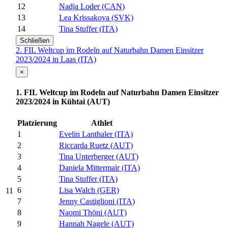
12
Nadja Loder (CAN)
13
Lea Krissakova (SVK)
14
Tina Stuffer (ITA)
Schließen
2. FIL Weltcup im Rodeln auf Naturbahn Damen Einsitzer
2023/2024 in Laas (ITA)
×
1. FIL Weltcup im Rodeln auf Naturbahn Damen Einsitzer
2023/2024 in Kühtai (AUT)
Platzierung
Athlet
1
Evelin Lanthaler (ITA)
2
Riccarda Ruetz (AUT)
3
Tina Unterberger (AUT)
4
Daniela Mittermair (ITA)
5
Tina Stuffer (ITA)
6
Lisa Walch (GER)
11
7
Jenny Castiglioni (ITA)
8
Naomi Thöni (AUT)
9
Hannah Nagele (AUT)