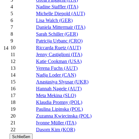
4
Nadine Staffler (ITA)
5
Michelle Diepold (AUT)
6
Lisa Walch (GER)
7
Daniela Mittermair (ITA)
8
Sarah Schiller (GER)
9
Patricija Urbanc (CRO)
10
Riccarda Ruetz (AUT)
14
11
Jenny Castiglioni (ITA)
12
Katie Cookman (USA)
13
Verena Fuchs (AUT)
14
Nadja Loder (CAN)
15
Anastasiya Slyusar (UKR)
16
Hannah Nagele (AUT)
17
Meta Mekina (SLO)
18
Klaudia Promny (POL)
19
Paulina Lipinska (POL)
20
Zuzanna Kwiecinska (POL)
21
Ivonne Müller (ITA)
22
Dasom Kim (KOR)
Schließen