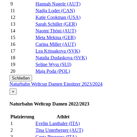
9
Hannah Nagele (AUT)
11
Nadja Loder (CAN)
12
Katie Cookman (USA)
13
Sarah Schiller (GER)
14
Naomi Thöni (AUT)
15
Meta Mekina (GER)
16
Carina Miller (AUT)
17
Lea Krissakova (SVK)
18
Natalia Dudaskova (SVK)
19
Seline Wyss (SUI)
20
Maja Poda (POL)
Schließen
Naturbahn Weltcup Damen Einsitzer 2023/2024
×
Naturbahn Weltcup Damen 2022/2023
Platzierung
Athlet
1
Evelin Lanthaler (ITA)
2
Tina Unterberger (AUT)
3
Greta Pinggera (ITA)