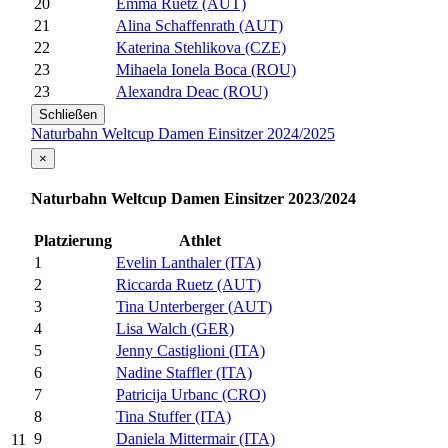
20
Emma Ruetz (AUT)
21
Alina Schaffenrath (AUT)
22
Katerina Stehlikova (CZE)
23
Mihaela Ionela Boca (ROU)
23
Alexandra Deac (ROU)
Schließen
Naturbahn Weltcup Damen Einsitzer 2024/2025
×
Naturbahn Weltcup Damen Einsitzer 2023/2024
Platzierung
Athlet
1
Evelin Lanthaler (ITA)
2
Riccarda Ruetz (AUT)
3
Tina Unterberger (AUT)
4
Lisa Walch (GER)
5
Jenny Castiglioni (ITA)
6
Nadine Staffler (ITA)
7
Patricija Urbanc (CRO)
8
Tina Stuffer (ITA)
9
Daniela Mittermair (ITA)
11