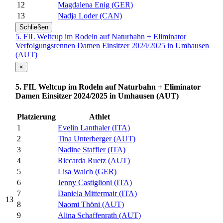
12
Magdalena Enig (GER)
13
Nadja Loder (CAN)
Schließen
5. FIL Weltcup im Rodeln auf Naturbahn + Eliminator
Verfolgungsrennen Damen Einsitzer 2024/2025 in Umhausen
(AUT)
×
5. FIL Weltcup im Rodeln auf Naturbahn + Eliminator
Damen Einsitzer 2024/2025 in Umhausen (AUT)
Platzierung
Athlet
1
Evelin Lanthaler (ITA)
2
Tina Unterberger (AUT)
3
Nadine Staffler (ITA)
4
Riccarda Ruetz (AUT)
5
Lisa Walch (GER)
6
Jenny Castiglioni (ITA)
7
Daniela Mittermair (ITA)
13
8
Naomi Thöni (AUT)
9
Alina Schaffenrath (AUT)