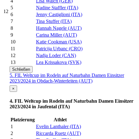
4
Lisa Walch (GER)
5
Nadine Staffler (ITA)
12
6
Jenny Castiglioni (ITA)
7
Tina Stuffer (ITA)
8
Hannah Nagele (AUT)
9
Carina Miller (AUT)
10
Katie Cookman (USA)
11
Patricija Urbanc (CRO)
12
Nadja Loder (CAN)
13
Lea Krissakova (SVK)
Schließen
5. FIL Weltcup im Rodeln auf Naturbahn Damen Einsitzer
2023/2024 in Obdach-Winterleiten (AUT)
×
4. FIL Weltcup im Rodeln auf Naturbahn Damen Einsitzer
2023/2024 in Jaufental (ITA)
Platzierung
Athlet
1
Evelin Lanthaler (ITA)
2
Riccarda Ruetz (AUT)