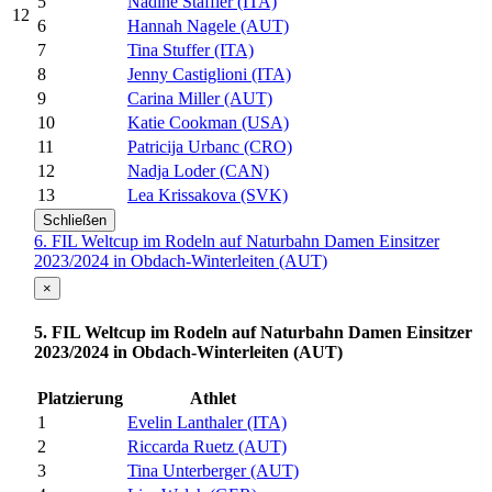
5
Nadine Staffler (ITA)
12
6
Hannah Nagele (AUT)
7
Tina Stuffer (ITA)
8
Jenny Castiglioni (ITA)
9
Carina Miller (AUT)
10
Katie Cookman (USA)
11
Patricija Urbanc (CRO)
12
Nadja Loder (CAN)
13
Lea Krissakova (SVK)
Schließen
6. FIL Weltcup im Rodeln auf Naturbahn Damen Einsitzer
2023/2024 in Obdach-Winterleiten (AUT)
×
5. FIL Weltcup im Rodeln auf Naturbahn Damen Einsitzer
2023/2024 in Obdach-Winterleiten (AUT)
Platzierung
Athlet
1
Evelin Lanthaler (ITA)
2
Riccarda Ruetz (AUT)
3
Tina Unterberger (AUT)