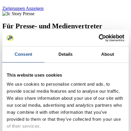
Zielgruppen Anzeigen
Für Presse- und Medienvertreter
Hier finden Sie Informationen für Presse- und Medienvertreter. Sie
haben Zugriff auf Athletenbiographien und Informationen zu
Wettkämpfen. Außerdem können Sie Ihre Medienakkreditierung
Consent
Details
About
beantragen, die Grundregeln des Rennrodelsports einsehen und
allgemeine Neuigkeiten einholen.
>> Weiter
This website uses cookies
We use cookies to personalise content and ads, to
Für Nationale Verbände
provide social media features and to analyse our traffic.
We also share information about your use of our site with
Hier können Sie sich über allgemeine Neuigkeiten informieren, das
our social media, advertising and analytics partners who
aktuelle Regelwerk sowie Richtlinien zu Wettkämpfen, Anti-Doping
may combine it with other information that you’ve
und Fairplay nachlesen, auf Athletenbiographien zugreifen,
provided to them or that they’ve collected from your use
Ausschreibungen für Wettkämpfe herunterladen, sowie auf die
Mitgliedersektion zugreifen.
of their services.