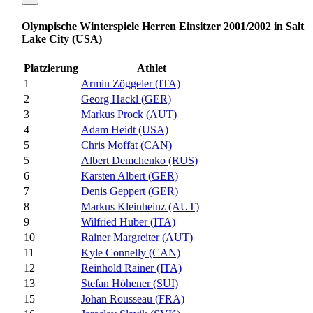
Olympische Winterspiele Herren Einsitzer 2001/2002 in Salt
Lake City (USA)
Platzierung
Athlet
1
Armin Zöggeler (ITA)
2
Georg Hackl (GER)
3
Markus Prock (AUT)
4
Adam Heidt (USA)
5
Chris Moffat (CAN)
5
Albert Demchenko (RUS)
6
Karsten Albert (GER)
7
Denis Geppert (GER)
8
Markus Kleinheinz (AUT)
9
Wilfried Huber (ITA)
10
Rainer Margreiter (AUT)
11
Kyle Connelly (CAN)
12
Reinhold Rainer (ITA)
13
Stefan Höhener (SUI)
15
Johan Rousseau (FRA)