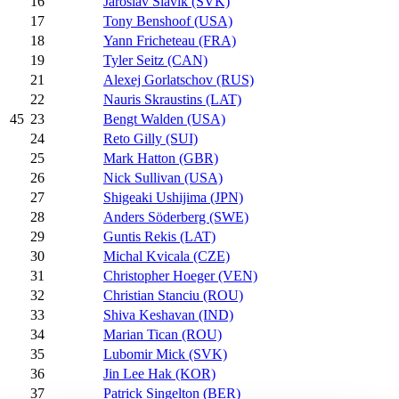
16
Jaroslav Slavik (SVK)
17
Tony Benshoof (USA)
18
Yann Fricheteau (FRA)
19
Tyler Seitz (CAN)
21
Alexej Gorlatschov (RUS)
22
Nauris Skraustins (LAT)
23
Bengt Walden (USA)
45
24
Reto Gilly (SUI)
25
Mark Hatton (GBR)
26
Nick Sullivan (USA)
27
Shigeaki Ushijima (JPN)
28
Anders Söderberg (SWE)
29
Guntis Rekis (LAT)
30
Michal Kvicala (CZE)
31
Christopher Hoeger (VEN)
32
Christian Stanciu (ROU)
33
Shiva Keshavan (IND)
34
Marian Tican (ROU)
35
Lubomir Mick (SVK)
36
Jin Lee Hak (KOR)
37
Patrick Singelton (BER)