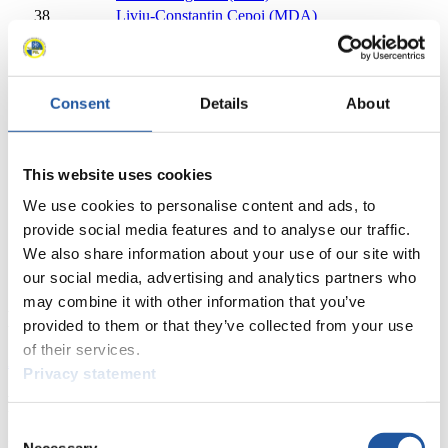
38
Liviu-Constantin Cepoi (MDA)
39
Julio Cesar Camacho (VEN)
40
Werner Hoeger (VEN)
41
Ruben Gonzalez (ARG)
Consent
Details
About
42
Kyu Kim Min (KOR)
43
Marcelo Gonzalez (ARG)
44
Eugen Radu (ROU)
45
Ricardo Raschini (BRA)
This website uses cookies
46
Renato Mizoguchi (BRA)
We use cookies to personalise content and ads, to
47
Chui Bin Lin (TPE)
provide social media features and to analyse our traffic.
Schließen
We also share information about your use of our site with
Olympische Winterspiele Herren Einsitzer 2001/2002 in Salt
Lake City (USA)
our social media, advertising and analytics partners who
may combine it with other information that you’ve
News
provided to them or that they’ve collected from your use
of their services.
Alle
Allgemein
Kunstbahn Rodeln
Alpin Rodeln
Privacy statement
Rennkalender
Consent
Kunstbahn Rodeln
Alpin Rodeln
Rennkalender als PDF
Necessary