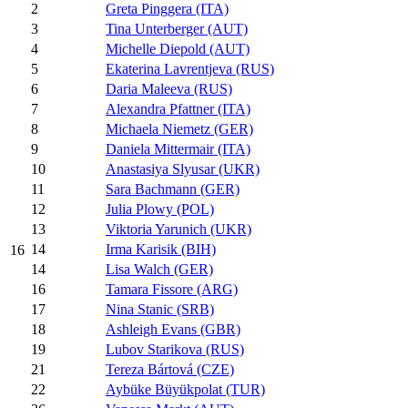
2
Greta Pinggera (ITA)
3
Tina Unterberger (AUT)
4
Michelle Diepold (AUT)
5
Ekaterina Lavrentjeva (RUS)
6
Daria Maleeva (RUS)
7
Alexandra Pfattner (ITA)
8
Michaela Niemetz (GER)
9
Daniela Mittermair (ITA)
10
Anastasiya Slyusar (UKR)
11
Sara Bachmann (GER)
12
Julia Plowy (POL)
13
Viktoria Yarunich (UKR)
14
Irma Karisik (BIH)
16
14
Lisa Walch (GER)
16
Tamara Fissore (ARG)
17
Nina Stanic (SRB)
18
Ashleigh Evans (GBR)
19
Lubov Starikova (RUS)
21
Tereza Bártová (CZE)
22
Aybüke Büyükpolat (TUR)