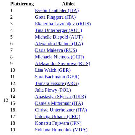
Platzierung
Athlet
1
Evelin Lanthaler (ITA)
2
Greta Pinggera (ITA)
3
Ekaterina Lavrentjeva (RUS)
4
Tina Unterberger (AUT)
5
Michelle Diepold (AUT)
6
Alexandra Pfattner (ITA)
7
Daria Maleeva (RUS)
8
Michaela Niemetz (GER)
9
Aleksandra Suvorova (RUS)
10
Lisa Walch (GER)
11
Sara Bachmann (GER)
12
Tamara Fissore (ARG)
13
Julia Plowy (POL)
14
Anastasiya Slyusar (UKR)
12
15
Daniela Mittermair (ITA)
16
Christa Unterholzner (ITA)
17
Patricija Urbanc (CRO)
18
Konatsu Fujiwara (JPN)
19
Svitlana Humeniuk (MDA)