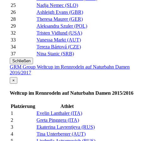
25
Nadja Nemec (SLO)
26
Ashleigh Evans (GBR)
28
Theresa Maurer (GER)
29
Aleksandra Szuler (POL)
32
Tristen Vidlund (USA)
33
Vanessa Markt (AUT)
34
Tereza Bártová (CZE)
37
Nina Stanic (SRB)
Schließen
GRM Group Weltcup im Rennrodeln auf Naturbahn Damen
2016/2017
×
Weltcup im Rennrodeln auf Naturbahn Damen 2015/2016
Platzierung
Athlet
1
Evelin Lanthaler (ITA)
2
Greta Pinggera (ITA)
3
Ekaterina Lavrentjeva (RUS)
4
Tina Unterberger (AUT)
5
Liudmila Astramovich (RUS)