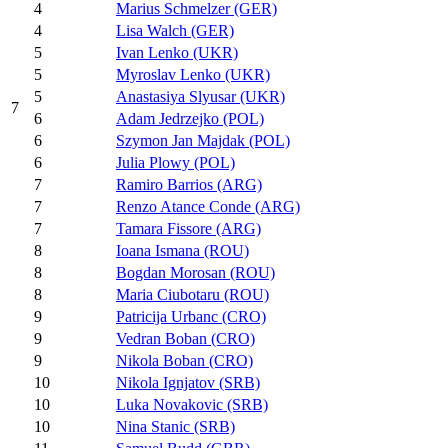
4
Marius Schmelzer (GER)
4
Lisa Walch (GER)
5
Ivan Lenko (UKR)
5
Myroslav Lenko (UKR)
5
Anastasiya Slyusar (UKR)
7
6
Adam Jedrzejko (POL)
6
Szymon Jan Majdak (POL)
6
Julia Plowy (POL)
7
Ramiro Barrios (ARG)
7
Renzo Atance Conde (ARG)
7
Tamara Fissore (ARG)
8
Ioana Ismana (ROU)
8
Bogdan Morosan (ROU)
8
Maria Ciubotaru (ROU)
9
Patricija Urbanc (CRO)
9
Vedran Boban (CRO)
9
Nikola Boban (CRO)
10
Nikola Ignjatov (SRB)
10
Luka Novakovic (SRB)
10
Nina Stanic (SRB)