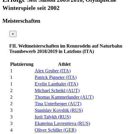
Winterspiele seit 2002
Meisterschaften
×
FIL Weltmeisterschaften im Rennrodeln auf Naturbahn
Teambewerb 2018/2019 in Latzfons (ITA)
Platzierung
Athlet
1
Alex Gruber (ITA)
1
Patrick Pigneter (ITA)
1
Evelin Lanthaler (ITA)
2
Michael Scheikl (AUT)
2
Thomas Kammerlander (AUT)
2
Tina Unterberger (AUT)
3
Stanislav Kovshik (RUS)
3
Iurii Talykh (RUS)
3
Ekaterina Lavrentjeva (RUS)
4
Oliver Schiller (GER)