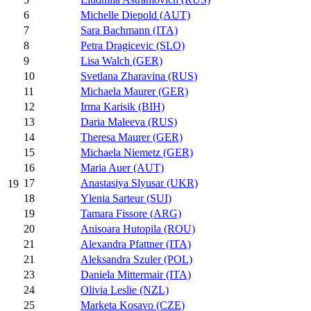
6
Michelle Diepold (AUT)
7
Sara Bachmann (ITA)
8
Petra Dragicevic (SLO)
9
Lisa Walch (GER)
10
Svetlana Zharavina (RUS)
11
Michaela Maurer (GER)
12
Irma Karisik (BIH)
13
Daria Maleeva (RUS)
14
Theresa Maurer (GER)
15
Michaela Niemetz (GER)
16
Maria Auer (AUT)
17
Anastasiya Slyusar (UKR)
19
18
Ylenia Sarteur (SUI)
19
Tamara Fissore (ARG)
20
Anisoara Hutopila (ROU)
21
Alexandra Pfattner (ITA)
21
Aleksandra Szuler (POL)
23
Daniela Mittermair (ITA)
24
Olivia Leslie (NZL)
25
Marketa Kosavo (CZE)