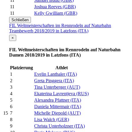
11
Samuel Budd (GBR)
11
Joshua Reeves (GBR)
11
Kelly Gwilliam (GBR)
Schließen
FIL Weltmeisterschaften im Rennrodeln auf Naturbahn
Teambewerb 2018/2019 in Latzfons (ITA)
×
FIL Weltmeisterschaften im Rennrodeln auf Naturbahn
Damen 2018/2019 in Latzfons (ITA)
Platzierung
Athlet
1
Evelin Lanthaler (ITA)
2
Greta Pinggera (ITA)
3
Tina Unterberger (AUT)
4
Ekaterina Lavrentjeva (RUS)
5
Alexandra Pfattner (ITA)
6
Daniela Mittermair (ITA)
7
Michelle Diepold (AUT)
15
8
Lisa Walch (GER)
9
Christa Unterholzner (ITA)