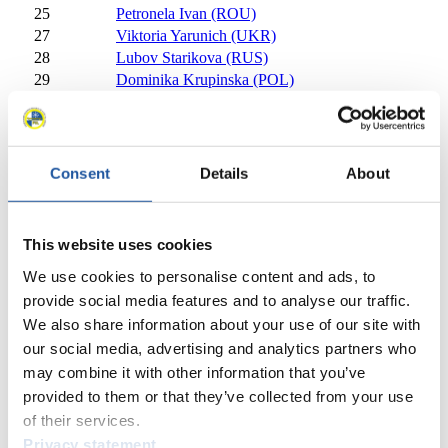
25
Petronela Ivan (ROU)
27
Viktoria Yarunich (UKR)
28
Lubov Starikova (RUS)
29
Dominika Krupinska (POL)
30
Greta Oberrauch (ITA)
30
Vanessa Markt (AUT)
32
Asuman Bayrak (TUR)
33
NICOLETA BURLUI (ROU)
Consent
Details
About
34
Aybüke Büyükpolat (TUR)
35
Nadja Nemec (SLO)
36
Marina Shchekaleva (KAZ)
This website uses cookies
Schließen
Weltcup im Rennrodeln auf Naturbahn Damen 2015/2016
We use cookies to personalise content and ads, to
provide social media features and to analyse our traffic.
×
We also share information about your use of our site with
GRM Group Weltcup im Rennrodeln auf Naturbahn
our social media, advertising and analytics partners who
Damen 2014/2015
may combine it with other information that you’ve
provided to them or that they’ve collected from your use
Platzierung
Athlet
of their services.
1
Ekaterina Lavrentjeva (RUS)
Privacy statement
2
Evelin Lanthaler (ITA)