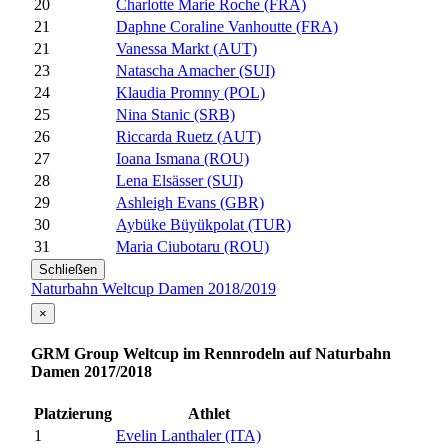
20
Charlotte Marie Roche (FRA)
21
Daphne Coraline Vanhoutte (FRA)
21
Vanessa Markt (AUT)
23
Natascha Amacher (SUI)
24
Klaudia Promny (POL)
25
Nina Stanic (SRB)
26
Riccarda Ruetz (AUT)
27
Ioana Ismana (ROU)
28
Lena Elsässer (SUI)
29
Ashleigh Evans (GBR)
30
Aybüke Büyükpolat (TUR)
31
Maria Ciubotaru (ROU)
Schließen
Naturbahn Weltcup Damen 2018/2019
×
GRM Group Weltcup im Rennrodeln auf Naturbahn
Damen 2017/2018
Platzierung
Athlet
1
Evelin Lanthaler (ITA)