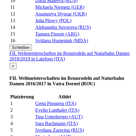
10
Daria Maleeva (RUS)
11
Michaela Niemetz (GER)
12
Anastasiya Slyusar (UKR)
13
Julia Plowy (POL)
14
Aleksandra Suvorova (RUS)
15
Tamara Fissore (ARG)
16
Svitlana Humeniuk (MDA)
Schließen
FIL Weltmeisterschaften im Rennrodeln auf Naturbahn Damen
2018/2019 in Latzfons (ITA)
×
FIL Weltmeisterschaften im Rennrodeln auf Naturbahn
Damen 2016/2017 in Vatra Dornei (ROU)
Platzierung
Athlet
1
Greta Pinggera (ITA)
2
Evelin Lanthaler (ITA)
3
Tina Unterberger (AUT)
4
Sara Bachmann (ITA)
5
Svetlana Zaravina (RUS)