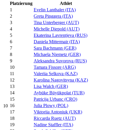
Platzierung
Athlet
1
Evelin Lanthaler (ITA)
2
Greta Pinggera (ITA)
3
Tina Unterberger (AUT)
4
Michelle Diepold (AUT)
5
Ekaterina Lavrentjeva (RUS)
6
Daniela Mittermair (ITA)
7
Sara Bachmann (GER)
8
Michaela Niemetz (GER)
9
Aleksandra Suvorova (RUS)
10
Tamara Fissore (ARG)
11
Valeriia Selkova (KAZ)
12
Karolina Nagovitsyna (KAZ)
13
Lisa Walch (GER)
14
Aybüke Büyükpolat (TUR)
15
Patricija Urbanc (CRO)
16
Julia Plowy (POL)
10
17
Viktoriia Antoniuk (UKR)
18
Riccarda Ruetz (AUT)
19
Nadine Staffler (ITA)