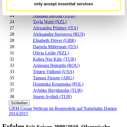
23
Svitlana Kravchuk (UKR)
only accept essential services
24
Sara Ivancic (CRO)
24
Asuman Bayrak (TUR)
24
Tayla Ward (NZL)
27
Alexandra Pfattner (ITA)
28
Aleksandra Suvorova (RUS)
28
Elisabeth Driver (GBR)
28
Daniela Mittermair (ITA)
31
Olivia Leslie (NZL)
32
Kubra Nur Kilic (TUR)
33
Anisoara Hutopila (ROU)
33
Tristen Vidlund (USA)
35
Tamara Fissore (ARG)
35
Dominika Krupinska (POL)
37
Aybüke Büyükpolat (TUR)
38
Sinem Aydinli (TUR)
Schließen
GRM Group Weltcup im Rennrodeln auf Naturbahn Damen
2014/2015
Erfolge
Seit Saison 2009/2010, Olympische