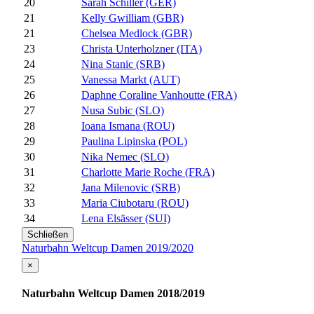
20
Sarah Schiller (GER)
21
Kelly Gwilliam (GBR)
21
Chelsea Medlock (GBR)
23
Christa Unterholzner (ITA)
24
Nina Stanic (SRB)
25
Vanessa Markt (AUT)
26
Daphne Coraline Vanhoutte (FRA)
27
Nusa Subic (SLO)
28
Ioana Ismana (ROU)
29
Paulina Lipinska (POL)
30
Nika Nemec (SLO)
31
Charlotte Marie Roche (FRA)
32
Jana Milenovic (SRB)
33
Maria Ciubotaru (ROU)
34
Lena Elsässer (SUI)
Schließen
Naturbahn Weltcup Damen 2019/2020
×
Naturbahn Weltcup Damen 2018/2019