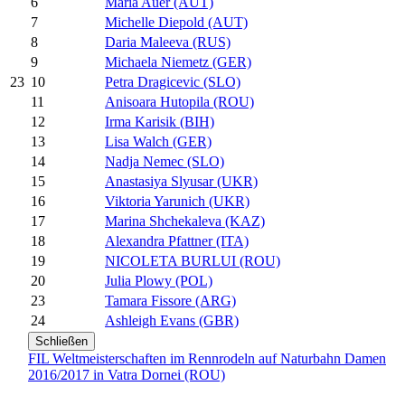
6
Maria Auer (AUT)
7
Michelle Diepold (AUT)
8
Daria Maleeva (RUS)
9
Michaela Niemetz (GER)
10
Petra Dragicevic (SLO)
23
11
Anisoara Hutopila (ROU)
12
Irma Karisik (BIH)
13
Lisa Walch (GER)
14
Nadja Nemec (SLO)
15
Anastasiya Slyusar (UKR)
16
Viktoria Yarunich (UKR)
17
Marina Shchekaleva (KAZ)
18
Alexandra Pfattner (ITA)
19
NICOLETA BURLUI (ROU)
20
Julia Plowy (POL)
23
Tamara Fissore (ARG)
24
Ashleigh Evans (GBR)
Schließen
FIL Weltmeisterschaften im Rennrodeln auf Naturbahn Damen
2016/2017 in Vatra Dornei (ROU)