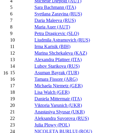
4
Michelle Diepold (AUT)
5
Sara Bachmann (ITA)
6
Svetlana Zaravina (RUS)
7
Daria Maleeva (RUS)
8
Maria Auer (AUT)
9
Petra Dragicevic (SLO)
10
Liudmila Astramovich (RUS)
11
Irma Karisik (BIH)
12
Marina Shchekaleva (KAZ)
13
Alexandra Pfattner (ITA)
14
Lubov Starikova (RUS)
15
Asuman Bayrak (TUR)
16
16
Tamara Fissore (ARG)
17
Michaela Niemetz (GER)
18
Lisa Walch (GER)
19
Daniela Mittermair (ITA)
20
Viktoria Yarunich (UKR)
21
Anastasiya Slyusar (UKR)
22
Aleksandra Suvorova (RUS)
23
Julia Plowy (POL)
24
NICOLETA BURLUI (ROU)