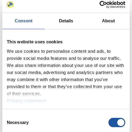
9
Anton Dukach (UKR)
9
Olena Stetskiv (UKR)
10
Miriam Kastlunger (AUT)
Consent
Details
About
10
Wolfgang Kindl (AUT)
10
Peter Penz (AUT)
10
Georg Fischler (AUT)
This website uses cookies
Schließen
We use cookies to personalise content and ads, to
Anzeigen
provide social media features and to analyse our traffic.
Download
We also share information about your use of our site with
our social media, advertising and analytics partners who
News
may combine it with other information that you’ve
provided to them or that they’ve collected from your use
Alle
Allgemein
Kunstbahn Rodeln
Alpin Rodeln
of their services.
Rennkalender
Privacy statement
Kunstbahn Rodeln
Alpin Rodeln
Rennkalender als PDF
Consent
Necessary
Selection
Ergebnisse