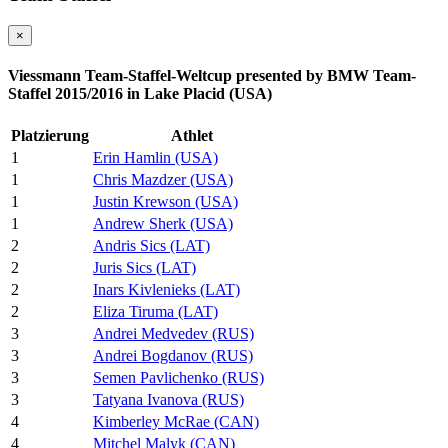
×
Viessmann Team-Staffel-Weltcup presented by BMW Team-
Staffel 2015/2016 in Lake Placid (USA)
Platzierung
Athlet
1
Erin Hamlin (USA)
1
Chris Mazdzer (USA)
1
Justin Krewson (USA)
1
Andrew Sherk (USA)
2
Andris Sics (LAT)
2
Juris Sics (LAT)
2
Inars Kivlenieks (LAT)
2
Eliza Tiruma (LAT)
3
Andrei Medvedev (RUS)
3
Andrei Bogdanov (RUS)
3
Semen Pavlichenko (RUS)
3
Tatyana Ivanova (RUS)
4
Kimberley McRae (CAN)
4
Mitchel Malyk (CAN)