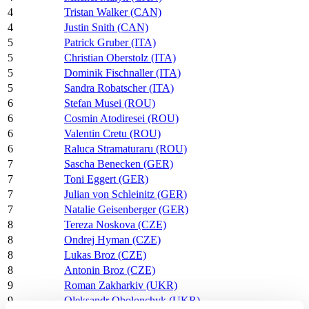
4
Tristan Walker (CAN)
4
Justin Snith (CAN)
5
Patrick Gruber (ITA)
5
Christian Oberstolz (ITA)
5
Dominik Fischnaller (ITA)
5
Sandra Robatscher (ITA)
6
Stefan Musei (ROU)
6
Cosmin Atodiresei (ROU)
6
Valentin Cretu (ROU)
6
Raluca Stramaturaru (ROU)
7
Sascha Benecken (GER)
7
Toni Eggert (GER)
7
Julian von Schleinitz (GER)
7
Natalie Geisenberger (GER)
8
Tereza Noskova (CZE)
8
Ondrej Hyman (CZE)
8
Lukas Broz (CZE)
8
Antonin Broz (CZE)
9
Roman Zakharkiv (UKR)
9
Oleksandr Obolonchyk (UKR)